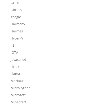
GGUF
GitHub
google
Harmony
Hermes
Hyper-V
IIS
IOTA
Javascript
Linux
Llama
MariaDB
MicroPython
Microsoft
Minecraft