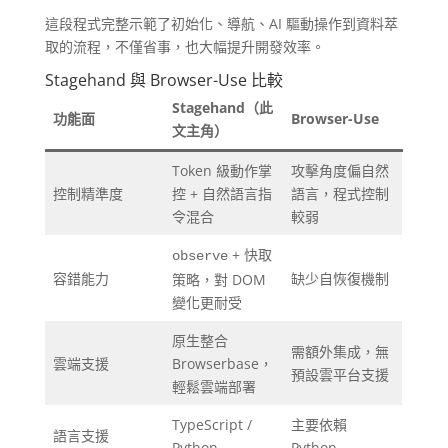
這段程式完整示範了初始化、導航、AI 驅動操作到資料萃
取的流程，不僅省事，也大幅提升開發效率。
Stagehand 與 Browser-Use 比較
Stagehand（此
功能面
Browser-Use
文主角）
Token 級動作掌
攻擊角度偏自然
控制精準度
控 + 自然語言指
語言，程式控制
令混合
較弱
+ 快取
observe
容錯能力
缺少自恢復機制
策略，對 DOM
變化更耐受
原生整合
需額外集成，無
雲端支援
Browserbase，
預設雲平台支援
輕鬆雲端部署
TypeScript /
主要依賴
語言支援
Python
Python