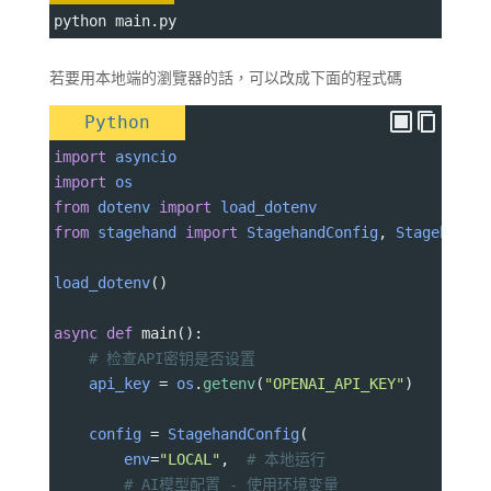
python main.py 
若要用本地端的瀏覽器的話，可以改成下面的程式碼
Python
import
asyncio
import
os
from
dotenv
import
load_dotenv
from
stagehand
import
StagehandConfig
, 
Stagehand
load_dotenv
()
async
def
main
():
# 检查API密钥是否设置
api_key
=
os
.
getenv
(
"OPENAI_API_KEY"
)
config
=
StagehandConfig
(
env
=
"LOCAL"
,  
# 本地运行
# AI模型配置 - 使用环境变量