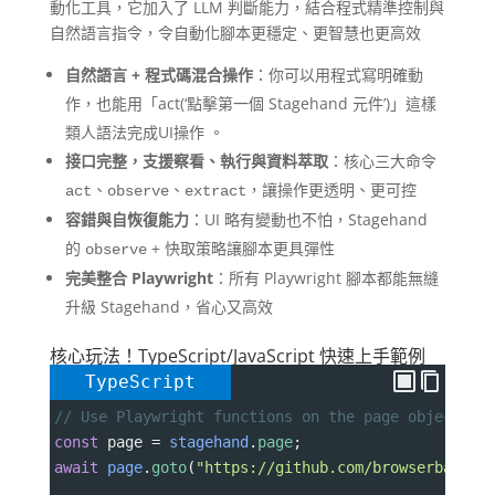
動化工具，它加入了 LLM 判斷能力，結合程式精準控制與
自然語言指令，令自動化腳本更穩定、更智慧也更高效
自然語言 + 程式碼混合操作
：你可以用程式寫明確動
作，也能用「act(‘點擊第一個 Stagehand 元件’)」這樣
類人語法完成UI操作 。
接口完整，支援察看、執行與資料萃取
：核心三大命令
、
、
，讓操作更透明、更可控
act
observe
extract
容錯與自恢復能力
：UI 略有變動也不怕，Stagehand
的
+ 快取策略讓腳本更具彈性
observe
完美整合 Playwright
：所有 Playwright 腳本都能無縫
升級 Stagehand，省心又高效
核心玩法！TypeScript/JavaScript 快速上手範例
TypeScript
// Use Playwright functions on the page object
const
page
=
stagehand
.
page
;
await
page
.
goto
(
"https://github.com/browserbase"
)