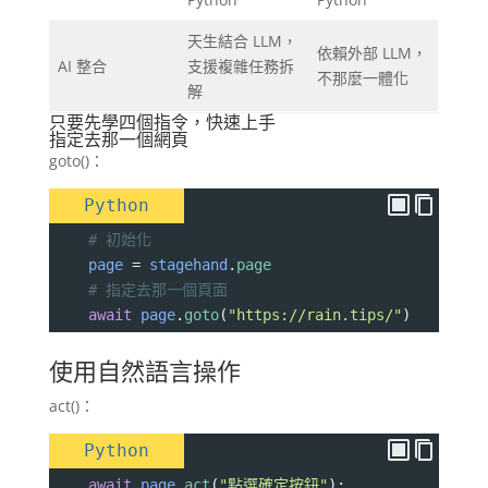
天生結合 LLM，
依賴外部 LLM，
AI 整合
支援複雜任務拆
不那麼一體化
解
只要先學四個指令，快速上手
指定去那一個網頁
goto()：
Python
# 初始化
page
=
stagehand
.
page
# 指定去那一個頁面
await
page
.
goto
(
"https://rain.tips/"
)
使用自然語言操作
act()：
Python
await
page
.
act
(
"點選確定按鈕"
);