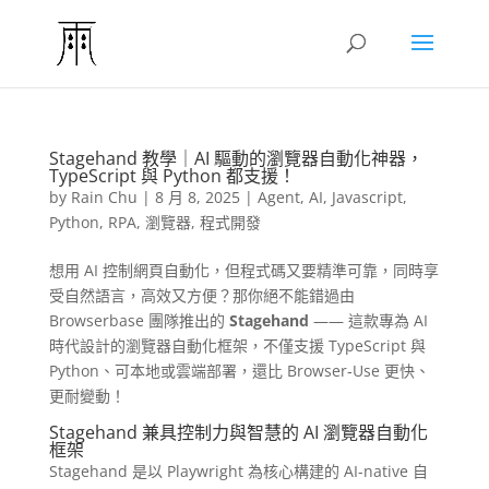
Stagehand 教學｜AI 驅動的瀏覽器自動化神器，
TypeScript 與 Python 都支援！
by
Rain Chu
|
8 月 8, 2025
|
Agent
,
AI
,
Javascript
,
Python
,
RPA
,
瀏覽器
,
程式開發
想用 AI 控制網頁自動化，但程式碼又要精準可靠，同時享
受自然語言，高效又方便？那你絕不能錯過由
Browserbase 團隊推出的
Stagehand
—— 這款專為 AI
時代設計的瀏覽器自動化框架，不僅支援 TypeScript 與
Python、可本地或雲端部署，還比 Browser‑Use 更快、
更耐變動！
Stagehand 兼具控制力與智慧的 AI 瀏覽器自動化
框架
Stagehand 是以 Playwright 為核心構建的 AI-native 自