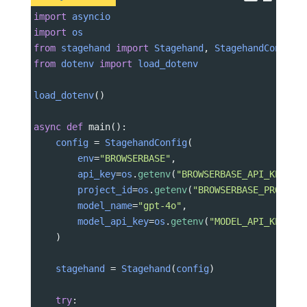
import
asyncio
import
os
from
stagehand
import
Stagehand
, 
StagehandConfig
from
dotenv
import
load_dotenv
load_dotenv
()
async
def
main
():
config
=
StagehandConfig
(
env
=
"BROWSERBASE"
,
api_key
=
os
.
getenv
(
"BROWSERBASE_API_KEY"
),
project_id
=
os
.
getenv
(
"BROWSERBASE_PROJECT
model_name
=
"gpt-4o"
,
model_api_key
=
os
.
getenv
(
"MODEL_API_KEY"
)
    )
stagehand
=
Stagehand
(
config
)
try
: