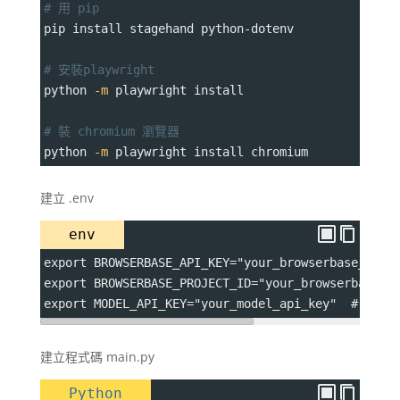
# 用 pip
pip install stagehand python-dotenv
# 安裝playwright
python 
-m
 playwright install
# 裝 chromium 瀏覽器
python 
-m
 playwright install chromium
建立 .env
env
export BROWSERBASE_API_KEY="your_browserbase_api_
export BROWSERBASE_PROJECT_ID="your_browserbase_p
export MODEL_API_KEY="your_model_api_key"  # Open
建立程式碼 main.py
Python