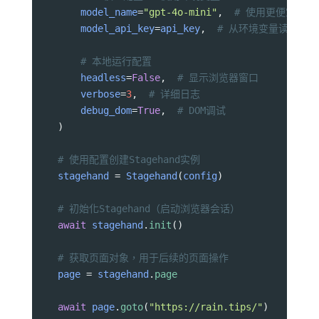
model_name
=
"gpt-4o-mini"
,  
# 使用更便宜的模
model_api_key
=
api_key
,  
# 从环境变量读取
# 本地运行配置
headless
=
False
,  
# 显示浏览器窗口
verbose
=
3
,  
# 详细日志
debug_dom
=
True
,  
# DOM调试
    )
# 使用配置创建Stagehand实例
stagehand
=
Stagehand
(
config
)
# 初始化Stagehand（启动浏览器会话）
await
stagehand
.
init
()
# 获取页面对象，用于后续的页面操作
page
=
stagehand
.
page
await
page
.
goto
(
"https://rain.tips/"
)