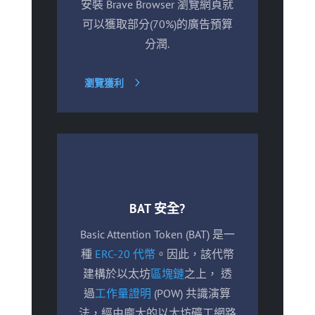
安裝 Brave Browser 瀏覽網頁就
可以獲取部分(70%)的廣告預算
分潤.
瀏覽獲利
BAT 安全?
Basic Attention Token (BAT) 是一
種
ERC-20 代幣
。因此，該代幣
建構於以太坊
區塊鏈
之上， 透
過
工作量證明
(POW) 共識演算
法，經由龐大的以太坊礦工網路