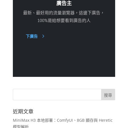
廣告主
最新、最好用的流量瀏覽器，這邊下廣告，
100%是給想要看到廣告的人
下廣告
近期文章
MiniMax H3 本地部署：ComfyUI、8GB 顯存與 Heretic
模型解析