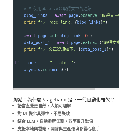
# # 使用observe()取得文章的連結
blog_links
=
await
page
.
observe
(
"取得文章中的所
print
(
f"✅ Page link: 
{
blog_links
}
"
)
await
page
.
act
(
blog_links
[
0
]) 
data_post_1
=
await
page
.
extract
(
"取得文章的標
print
(
f"✅ 文章資訊如下: 
{
data_post_1
}
"
)
if
__name__
==
"__main__"
:
asyncio
.
run
(
main
())
總結：為什麼 Stagehand 是下一代自動化框架？
語言直覺更自然，人類可理解
對 UI 變化具彈性、不易失效
結合 LLM，自動拆解任務，效率提升數倍
支援本地與雲端，開發與生產環境都得心應手