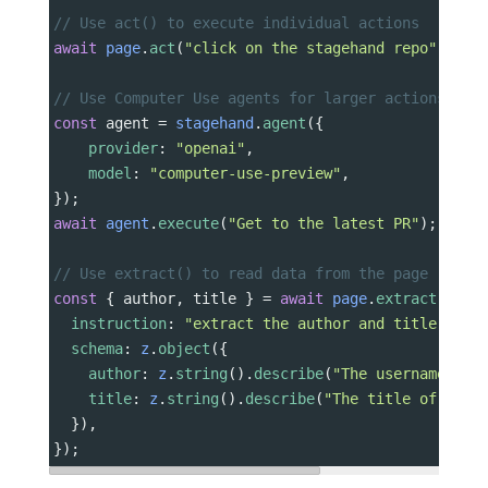
// Use act() to execute individual actions
await
page
.
act
(
"click on the stagehand repo"
);
// Use Computer Use agents for larger actions
const
agent
=
stagehand
.
agent
({
provider
: 
"openai"
,
model
: 
"computer-use-preview"
,
});
await
agent
.
execute
(
"Get to the latest PR"
);
// Use extract() to read data from the page
const
 { 
author
, 
title
 } 
=
await
page
.
extract
({
instruction
: 
"extract the author and title of t
schema
: 
z
.
object
({
author
: 
z
.
string
().
describe
(
"The username of 
title
: 
z
.
string
().
describe
(
"The title of the 
  }),
});