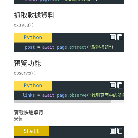
抓取數據資料
extract()：
Python
post
=
await
page
.
extract
(
"取得標題"
)
預覽功能
observe()：
Python
links
=
await
page
.
observe
(
"找到頁面中的所有連結"
實戰快速導覽
安裝
Shell