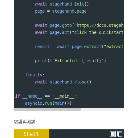
await
stagehand
.
init
()
page
=
stagehand
.
page
await
page
.
goto
(
"https://docs.stagehand.d
await
page
.
act
(
"click the quickstart link
result
=
await
page
.
extract
(
"extract the 
print
(
f"Extracted: 
{
result
}
"
)
finally
:
await
stagehand
.
close
()
if
__name__
==
"__main__"
:
asyncio
.
run
(
main
())
驗證與測試
Shell