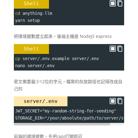
Shell
cd
 anything-llm
yarn setup
把環境變數建立起來，後端主機是 NodeJS express
Shell
cp
 server/.env.example server/.env
nano server/.env
密文需要最少12位的字元，檔案的存放路徑也記得改成自
己的
server/.env
JWT_SECRET="my-random-string-for-seeding"
STORAGE_DIR="/your/absolute/path/to/server/storag
前端的環境變數，先把/api打開即可