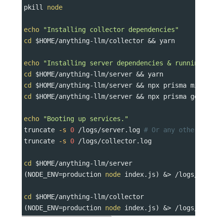
pkill 
node
echo
"Installing collector dependencies"
cd
$HOME
/anything-llm/collector && yarn
echo
"Installing server dependencies & running mi
cd
$HOME
/anything-llm/server && yarn
cd
$HOME
/anything-llm/server && npx prisma migrat
cd
$HOME
/anything-llm/server && npx prisma genera
echo
"Booting up services."
truncate 
-s
0
 /logs/server.log 
# Or any other log
truncate 
-s
0
 /logs/collector.log
cd
$HOME
/anything-llm/server
(NODE_ENV
=
production 
node
 index.js) &> /logs/serv
cd
$HOME
/anything-llm/collector
(NODE_ENV
=
production 
node
 index.js) &> /logs/coll