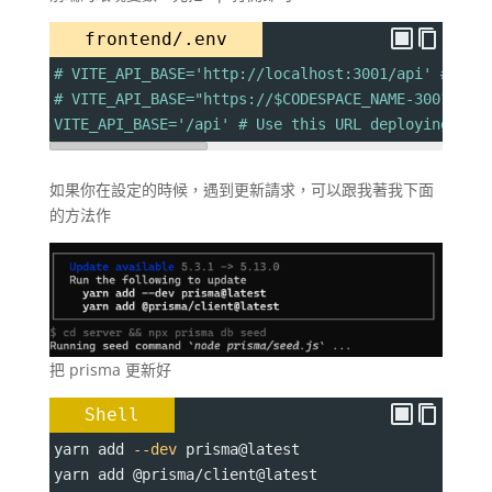
frontend/.env
# VITE_API_BASE='http://localhost:3001/api' # Use
# VITE_API_BASE="https://$CODESPACE_NAME-3001.$GI
VITE_API_BASE='/api' # Use this URL deploying on 
如果你在設定的時候，遇到更新請求，可以跟我著我下面
的方法作
把 prisma 更新好
Shell
yarn add 
--dev
 prisma@latest
yarn add @prisma/client@latest