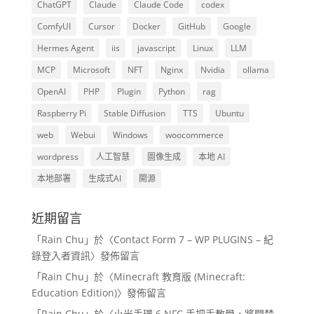
ChatGPT
Claude
Claude Code
codex
ComfyUI
Cursor
Docker
GitHub
Google
Hermes Agent
iis
javascript
Linux
LLM
MCP
Microsoft
NFT
Nginx
Nvidia
ollama
OpenAI
PHP
Plugin
Python
rag
Raspberry Pi
Stable Diffusion
TTS
Ubuntu
web
Webui
Windows
woocommerce
wordpress
人工智慧
圖像生成
本地 AI
本地部署
生成式AI
開源
近期留言
「
Rain Chu
」於〈
Contact Form 7 – WP PLUGINS – 紀
錄登入者資訊
〉發佈留言
「
Rain Chu
」於〈
Minecraft 教育版 (Minecraft:
Education Edition)
〉發佈留言
「
Rain Chu
」於〈
小米手環 6 NFC 手把手教學，將門禁