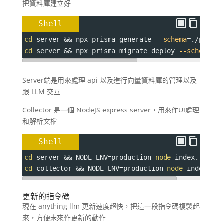
把資料庫建立好
Shell
cd
 server && npx prisma generate 
--schema
=
./prism
cd
 server && npx prisma migrate deploy 
--schema
=
.
Server端是用來處理 api 以及進行向量資料庫的管理以及
跟 LLM 交互
Collector 是一個 NodeJS express server，用來作UI處理
和解析文檔
Shell
cd
 server && 
NODE_ENV
=
production 
node
 index.js &
cd
 collector && 
NODE_ENV
=
production 
node
 index.js
更新的指令碼
現在 anything llm 更新速度超快，把這一段指令碼複製起
來，方便未來作更新的動作