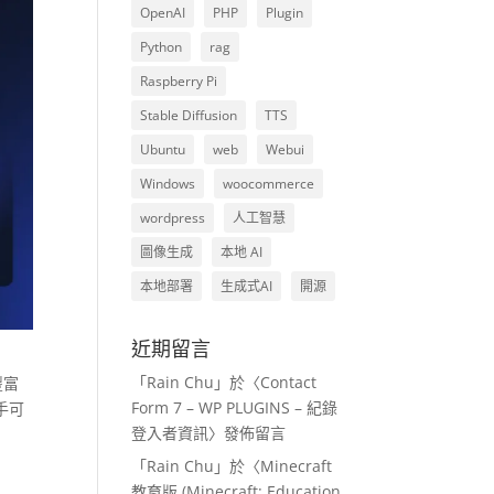
OpenAI
PHP
Plugin
Python
rag
Raspberry Pi
Stable Diffusion
TTS
Ubuntu
web
Webui
Windows
woocommerce
wordpress
人工智慧
圖像生成
本地 AI
本地部署
生成式AI
開源
近期留言
「
Rain Chu
」於〈
Contact
豐富
Form 7 – WP PLUGINS – 紀錄
手可
登入者資訊
〉發佈留言
「
Rain Chu
」於〈
Minecraft
教育版 (Minecraft: Education