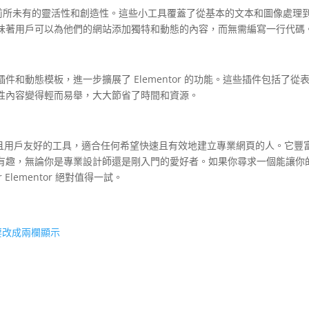
戶提供了前所未有的靈活性和創造性。這些小工具覆蓋了從基本的文本和圖像處理
味著用戶可以為他們的網站添加獨特和動態的內容，而無需編寫一行代碼
列的插件和動態模板，進一步擴展了 Elementor 的功能。這些插件包括了從
性內容變得輕而易舉，大大節省了時間和資源。
or 是一個強大且用戶友好的工具，適合任何希望快速且有效地建立專業網頁的人。它豐
有趣，無論你是專業設計師還是剛入門的愛好者。如果你尋求一個能讓你
 Elementor 絕對值得一試。
面，要改成兩欄顯示