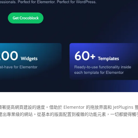
是它能顯著提高網頁建設的速度。借助於 Elementor 的拖放界面和 JetPlugins 
建出專業級的網站。從基本的版面配置到複雜的功能元素，一切都變得觸