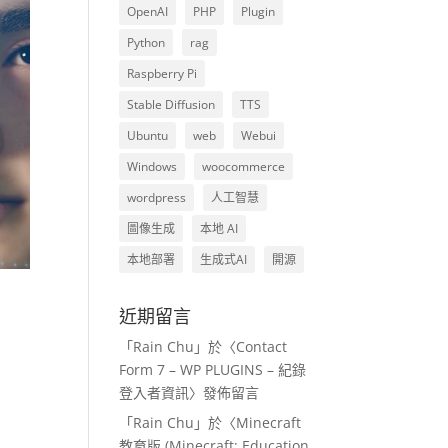
OpenAI
PHP
Plugin
Python
rag
Raspberry Pi
Stable Diffusion
TTS
Ubuntu
web
Webui
Windows
woocommerce
wordpress
人工智慧
圖像生成
本地 AI
本地部署
生成式AI
開源
近期留言
「
Rain Chu
」於〈
Contact
Form 7 – WP PLUGINS – 紀錄
登入者資訊
〉發佈留言
「
Rain Chu
」於〈
Minecraft
教育版 (Minecraft: Education