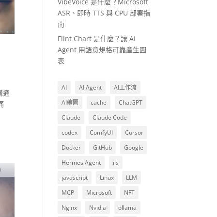
VibeVoice 是什麼？Microsoft
ASR、即時 TTS 與 CPU 部署指
南
Flint Chart 是什麼？讓 AI
Agent 用語意規格可靠產生圖
表
AI
AI Agent
AI工作流
溝通
AI繪圖
cache
ChatGPT
痛
Claude
Claude Code
codex
ComfyUI
Cursor
Docker
GitHub
Google
Hermes Agent
iis
javascript
Linux
LLM
MCP
Microsoft
NFT
Nginx
Nvidia
ollama