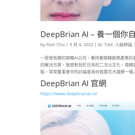
DeepBrian AI – 養一
by
Rain Chu
|
9 月 4, 2022
|
AI
,
Tool
,
人臉辨識
,
一家很有趣的南韓AI公司，秉持著南韓娛樂產業的
的解決方案，我想有別於日本的二次元文化，南韓
點，常常董事會中的討論是為何我要花大錢捧一個
DeepBrian AI 官網
https://www.deepbrainai.io/