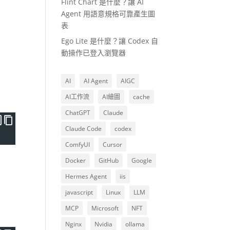
Flint Chart 是什麼？讓 AI
Agent 用語意規格可靠產生圖
表
Ego Lite 是什麼？讓 Codex 自
動操作已登入瀏覽器
AI
AI Agent
AIGC
AI工作流
AI繪圖
cache
ChatGPT
Claude
Claude Code
codex
ComfyUI
Cursor
Docker
GitHub
Google
Hermes Agent
iis
javascript
Linux
LLM
MCP
Microsoft
NFT
Nginx
Nvidia
ollama