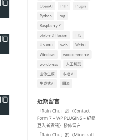
OpenAI
PHP
Plugin
Python
rag
Raspberry Pi
Stable Diffusion
TTS
Ubuntu
web
Webui
Windows
woocommerce
wordpress
人工智慧
圖像生成
本地 AI
生成式AI
開源
近期留言
「
Rain Chu
」於〈
Contact
Form 7 – WP PLUGINS – 紀錄
登入者資訊
〉發佈留言
「
Rain Chu
」於〈
Minecraft