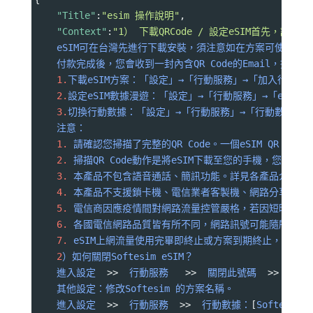
"Title"
:
"esim 操作說明"
,
"Context"
:
"1） 下載QRCode / 設定eSIM首先，請
eSIM可在台灣先進行下載安裝，須注意如在方案可使用
付款完成後，您會收到一封內含QR
Code的Email，掃描QR
1.
下載eSIM方案：「設定」→「行動服務」→「加入行動方
2.
設定eSIM數據漫遊：「設定」→「行動服務」→「eSIM
 (
3.
切換行動數據：「設定」→「行動服務」→「行動數據」切換
注意：
1.
請確認您掃描了完整的QR
Code。一個eSIM
QR
Cod
2.
掃描QR
Code動作是將eSIM下載至您的手機，您還需
3.
本產品不包含語音通話、簡訊功能。詳見各產品介紹。
4.
本產品不支援鎖卡機、電信業者客製機、網路分享器、改裝
5.
電信商因應疫情間對網路流量控管嚴格，若因短時間在
6.
各國電信網路品質皆有所不同，網路訊號可能隨所在地
7.
eSIM上網流量使用完畢即終止或方案到期終止，且到
2
）如何關閉Softesim
eSIM？
進入設定
>>
行動服務
>>
關閉此號碼
>>
行
其他設定：修改Softesim
的方案名稱。
進入設定
>>
行動服務
>>
行動數據：
[
Softesim
e