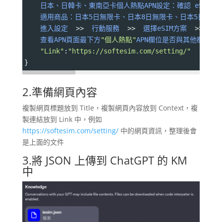
日本、日韓卡、東南亞卡個人熱點APN設定：確認
eSIM
的
適用商品：日本5日無限卡、日本8日無限卡、日本5日1GB、日本
進入設定
>>
行動服務
>>
選擇eSIM方案
>>
行
查看APN頁面最下方
"個人熱點"
APN欄位是否與其他欄AP
"Link"
:
"https://softesim.com/setting/"
}
2.準備網頁內容
複製網頁標題放到 Title，複製網頁內容放到 Context，複
製連結放到 Link 中，例如
https://softesim.com/setting/
中的網頁資訊，整理後會
是上面的文件
3.將 JSON 上傳到 ChatGPT 的 KM
中