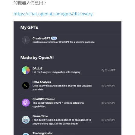
的機器人們應用，
https://chat.openai.com/gpts/discovery