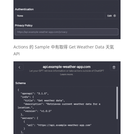
Actions 的 Sample 中有取得 Get Weather Data 天氣
API