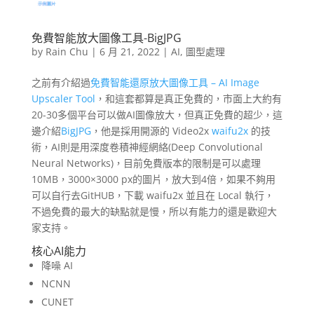
免費智能放大圖像工具-BigJPG
by
Rain Chu
|
6 月 21, 2022
|
AI
,
圖型處理
之前有介紹過
免費智能還原放大圖像工具 – AI Image
Upscaler Tool
，和這套都算是真正免費的，市面上大約有
20-30多個平台可以做AI圖像放大，但真正免費的超少，這
邊介紹
BigJPG
，他是採用開源的 Video2x
waifu2x
的技
術，AI則是用深度卷積神經網絡(Deep Convolutional
Neural Networks)，目前免費版本的限制是可以處理
10MB，3000×3000 px的圖片，放大到4倍，如果不夠用
可以自行去GitHUB，下載 waifu2x 並且在 Local 執行，
不過免費的最大的缺點就是慢，所以有能力的還是歡迎大
家支持。
核心AI能力
降噪 AI
NCNN
CUNET