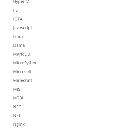
Hyper-V
IIS
IOTA
Javascript
Linux
Llama
MariaDB
MicroPython
Microsoft
Minecraft
MIS
MTBI
NFC
NFT
Nginx