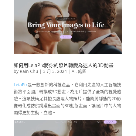
如何用LeiaPix將你的照片轉變為迷人的3D動畫
by
Rain Chu
|
3 月 3, 2024
|
AI
,
繪圖
LeiaPix
是一款創新的科技產品，它利用先進的人工智能技
術將平面圖片轉換成3D動畫，為用戶提供了全新的視覺體
驗。這項技術尤其擅長處理人物照片，能夠將靜態的2D影
像轉化成仿佛跳躍出畫面的3D動態畫面，讓照片中的人物
顯得更加生動、立體。