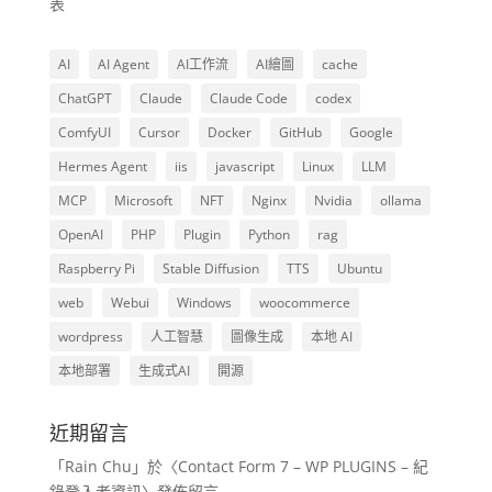
表
AI
AI Agent
AI工作流
AI繪圖
cache
ChatGPT
Claude
Claude Code
codex
ComfyUI
Cursor
Docker
GitHub
Google
Hermes Agent
iis
javascript
Linux
LLM
MCP
Microsoft
NFT
Nginx
Nvidia
ollama
OpenAI
PHP
Plugin
Python
rag
Raspberry Pi
Stable Diffusion
TTS
Ubuntu
web
Webui
Windows
woocommerce
wordpress
人工智慧
圖像生成
本地 AI
本地部署
生成式AI
開源
近期留言
「
Rain Chu
」於〈
Contact Form 7 – WP PLUGINS – 紀
錄登入者資訊
〉發佈留言