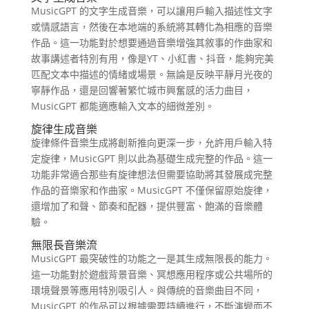
MusicGPT 的文字生成音樂，可以讓用戶輸入描述性文字
或情感語言，然後在本地端的系統將其轉化為相應的音樂
作品。這一功能對於想要通過音樂增強其敘事的作曲家和
故事講述者特別有用，像是YT、小紅書、抖音，能夠完美
匹配文本中描述的情緒或場景。無論是反映平靜月光夜的
寧靜作品，還是回響著繁忙城市興奮感的活力曲目，
MusicGPT 都能適應輸入文本的細微差別。
旋律生成音樂
旋律條件音樂生成將創新推向更深一步，允許用戶輸入特
定旋律，MusicGPT 則以此為基礎生成完整的作品。這一
功能非常適合那些有旋律想法但需要協助將其發展成完整
作品的音樂家和作曲家。MusicGPT 不僅保留原始旋律，
還增加了和聲、節奏和配器，提供豐富、飽滿的音樂體
驗。
無限長音樂流
MusicGPT 最突破性的功能之一是其生成無限長的能力。
這一功能對於遊戲背景音樂、冥想應用程序或公共場所的
環境聲景等應用特別吸引人。與傳統的音樂曲目不同，
MusicGPT 的作品可以根據需要持續進行，不斷演變而不