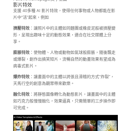
影片特效
支援 40多種 AI 影片特效，使得任何事物或人物都能在影
片中“活”起來，例如
擠壓特效
：讓照片中的主體如同麵團或橡皮泥般被擠壓變
形，呈現出趣味十足的動態效果，適合在社交媒體上分
享。
膨脹特效
：使物體、人物或動物如氣球般膨脹，隨後飄走
或爆裂，創作出搞笑短片，流暢自然的動畫效果有望成為
病毒式影片。
爆炸特效
：讓畫面中的主體以誇張且滑稽的方式“炸裂”，
天馬行空的創意為觀眾帶來歡樂。
融化特效
：將靜態圖像轉化為動態影片，讓畫面中的主體
如巧克力般慢慢融化，效果逼真，只需簡單的三步操作即
可完成。