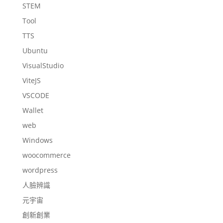
STEM
Tool
TTS
Ubuntu
VisualStudio
ViteJS
VSCODE
Wallet
web
Windows
woocommerce
wordpress
人臉辨識
元宇宙
創新創業