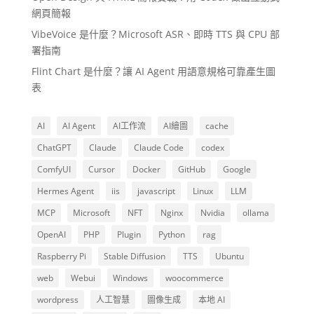
網頁簡報
VibeVoice 是什麼？Microsoft ASR、即時 TTS 與 CPU 部
署指南
Flint Chart 是什麼？讓 AI Agent 用語意規格可靠產生圖
表
AI
AI Agent
AI工作流
AI繪圖
cache
ChatGPT
Claude
Claude Code
codex
ComfyUI
Cursor
Docker
GitHub
Google
Hermes Agent
iis
javascript
Linux
LLM
MCP
Microsoft
NFT
Nginx
Nvidia
ollama
OpenAI
PHP
Plugin
Python
rag
Raspberry Pi
Stable Diffusion
TTS
Ubuntu
web
Webui
Windows
woocommerce
wordpress
人工智慧
圖像生成
本地 AI