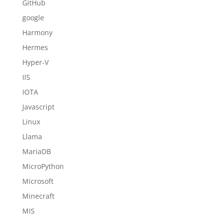
GitHub
google
Harmony
Hermes
Hyper-V
IIS
IOTA
Javascript
Linux
Llama
MariaDB
MicroPython
Microsoft
Minecraft
MIS