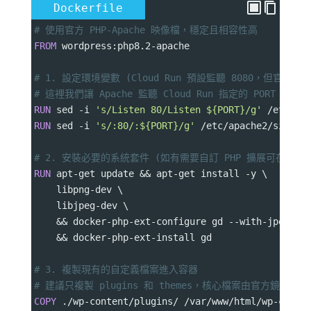
Dockerfile
# 使用官方 PHP-Apache 映像檔，穩定且相容性高
FROM
 wordpress:php8.2-apache
# 1. 設定環境變數 (Cloud Run 預設監聽 8080，但官方 W
# 這裡我們讓 Apache 監聽 Cloud Run 指定的 PORT
RUN
 sed -i 
's/Listen 80/Listen ${PORT}/g'
 /etc/ap
RUN
 sed -i 
's/:80/:${PORT}/g'
 /etc/apache2/sites-
# 2. 安裝必要的系統套件 (如有需要自訂 PHP 擴展可在這加)
RUN
 apt-get update && apt-get install -y \
    libpng-dev \
    libjpeg-dev \
    && docker-php-ext-configure gd --with-jpeg \
    && docker-php-ext-install gd
# 3. 複製現有的自定義檔案進入容器
# 建議只複製 plugins 和 themes，核心檔案由官方鏡像提供
COPY
 ./wp-content/plugins/ /var/www/html/wp-conte