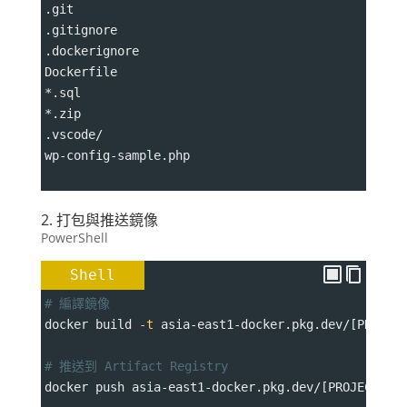
.git
.gitignore
.dockerignore
Dockerfile
*.sql
*.zip
.vscode/
wp-config-sample.php
2. 打包與推送鏡像
PowerShell
Shell
# 編譯鏡像
docker build 
-t
 asia-east1-docker.pkg.dev/[PROJEC
# 推送到 Artifact Registry
docker push asia-east1-docker.pkg.dev/[PROJECT_ID