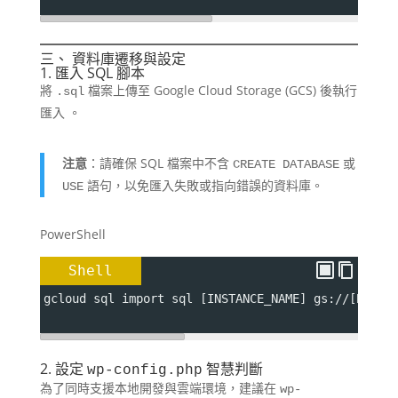
三、 資料庫遷移與設定
1. 匯入 SQL 腳本
將
檔案上傳至 Google Cloud Storage (GCS) 後執行
.sql
匯入
。
注意
：請確保 SQL 檔案中不含
或
CREATE DATABASE
語句，以免匯入失敗或指向錯誤的資料庫。
USE
PowerShell
Shell
gcloud sql import sql [INSTANCE_NAME] gs://[BUCKE
2. 設定
智慧判斷
wp-config.php
為了同時支援本地開發與雲端環境，建議在
wp-