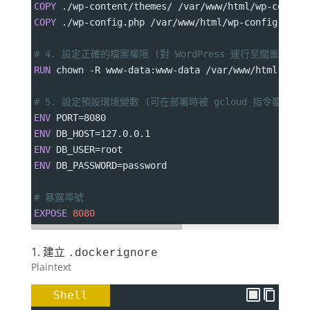
COPY
 ./wp-content/themes/ /var/www/html/wp-conten
COPY
 ./wp-config.php /var/www/html/wp-config.php
# 4. 設定正確的檔案權限 (對 WordPress 運行至關重要)
RUN
 chown -R www-data:www-data /var/www/html
# 5. 設定預設環境變數 (可在部署時被 gcloud 指令覆蓋)
ENV
 PORT=8080
ENV
 DB_HOST=127.0.0.1
ENV
 DB_USER=root
ENV
 DB_PASSWORD=password
# 暴露埠號
EXPOSE
8080
1. 建立
.dockerignore
Plaintext
Shell