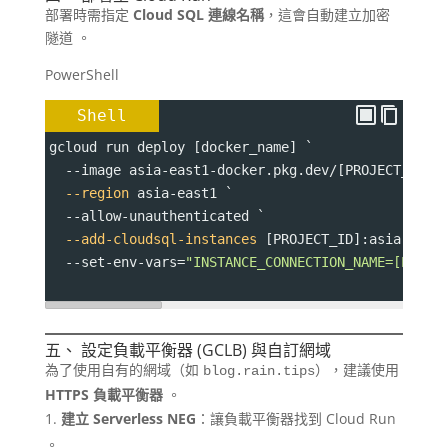
部署時需指定
Cloud SQL 連線名稱
，這會自動建立加密
隧道
。
PowerShell
Shell
gcloud run deploy [docker_name] 
`
  --image asia-east1-docker.pkg.dev/[PROJECT_ID]/
--region
 asia-east1 
`
  --allow-unauthenticated `
--add-cloudsql-instances
 [PROJECT_ID]:asia-east
  --set-env-vars=
"INSTANCE_CONNECTION_NAME=[PROJE
五、 設定負載平衡器 (GCLB) 與自訂網域
為了使用自有的網域（如
），建議使用
blog.rain.tips
HTTPS 負載平衡器
。
建立 Serverless NEG
：讓負載平衡器找到 Cloud Run
。