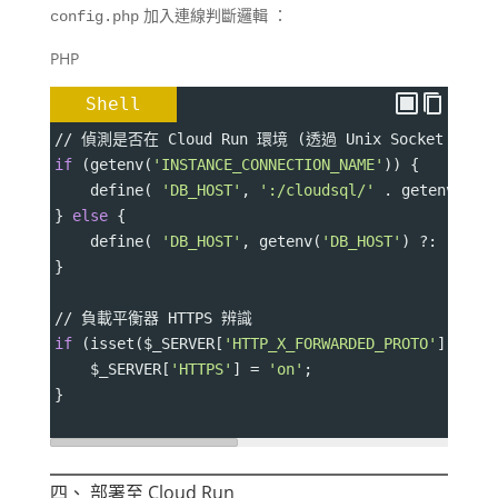
加入連線判斷邏輯
：
config.php
PHP
Shell
// 偵測是否在 Cloud Run 環境 (透過 Unix Socket 連線)
if
 (getenv(
'INSTANCE_CONNECTION_NAME'
)) {
    define( 
'DB_HOST'
, 
':/cloudsql/'
 . getenv(
'IN
} 
else
 {
    define( 
'DB_HOST'
, getenv(
'DB_HOST'
) ?: 
'127.
}
// 負載平衡器 HTTPS 辨識
if
 (isset(
$_SERVER
[
'HTTP_X_FORWARDED_PROTO'
]) && 
$_SERVER
[
'HTTPS'
] 
=
'on'
;
}
四、 部署至 Cloud Run