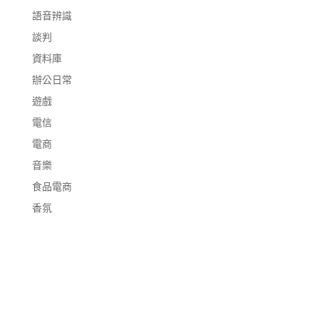
語音辨識
談判
資料庫
辦公日常
遊戲
電信
電商
音樂
食品電商
香氛