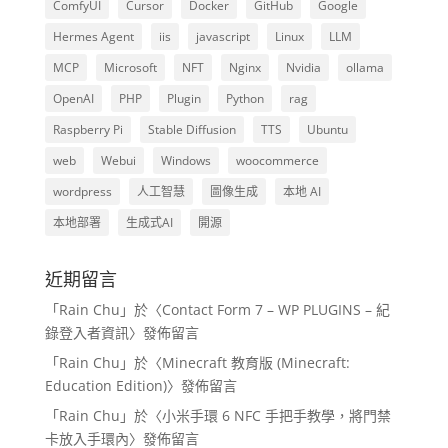
ComfyUI
Cursor
Docker
GitHub
Google
Hermes Agent
iis
javascript
Linux
LLM
MCP
Microsoft
NFT
Nginx
Nvidia
ollama
OpenAI
PHP
Plugin
Python
rag
Raspberry Pi
Stable Diffusion
TTS
Ubuntu
web
Webui
Windows
woocommerce
wordpress
人工智慧
圖像生成
本地 AI
本地部署
生成式AI
開源
近期留言
「
Rain Chu
」於〈
Contact Form 7 – WP PLUGINS – 紀
錄登入者資訊
〉發佈留言
「
Rain Chu
」於〈
Minecraft 教育版 (Minecraft:
Education Edition)
〉發佈留言
「
Rain Chu
」於〈
小米手環 6 NFC 手把手教學，將門禁
卡放入手環內
〉發佈留言