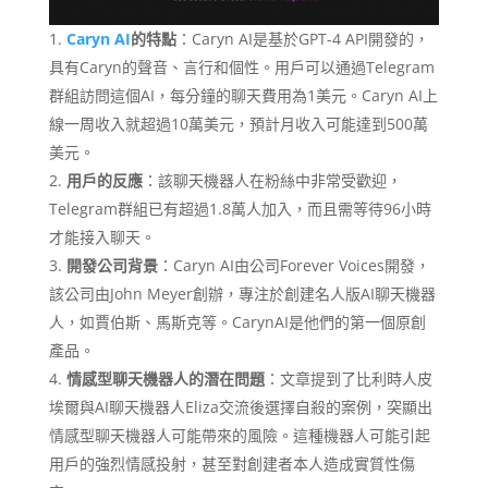
Caryn AI
的特點
：Caryn AI是基於GPT-4 API開發的，
具有Caryn的聲音、言行和個性。用戶可以通過Telegram
群組訪問這個AI，每分鐘的聊天費用為1美元。Caryn AI上
線一周收入就超過10萬美元，預計月收入可能達到500萬
美元。
用戶的反應
：該聊天機器人在粉絲中非常受歡迎，
Telegram群組已有超過1.8萬人加入，而且需等待96小時
才能接入聊天。
開發公司背景
：Caryn AI由公司Forever Voices開發，
該公司由John Meyer創辦，專注於創建名人版AI聊天機器
人，如賈伯斯、馬斯克等。CarynAI是他們的第一個原創
產品。
情感型聊天機器人的潛在問題
：文章提到了比利時人皮
埃爾與AI聊天機器人Eliza交流後選擇自殺的案例，突顯出
情感型聊天機器人可能帶來的風險。這種機器人可能引起
用戶的強烈情感投射，甚至對創建者本人造成實質性傷