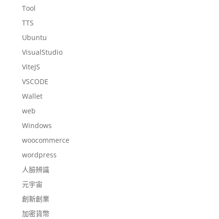
Tool
TTS
Ubuntu
VisualStudio
ViteJS
VSCODE
Wallet
web
Windows
woocommerce
wordpress
人臉辨識
元宇宙
創新創業
加密貨幣