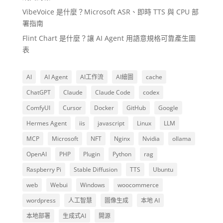
VibeVoice 是什麼？Microsoft ASR、即時 TTS 與 CPU 部
署指南
Flint Chart 是什麼？讓 AI Agent 用語意規格可靠產生圖
表
AI
AI Agent
AI工作流
AI繪圖
cache
ChatGPT
Claude
Claude Code
codex
ComfyUI
Cursor
Docker
GitHub
Google
Hermes Agent
iis
javascript
Linux
LLM
MCP
Microsoft
NFT
Nginx
Nvidia
ollama
OpenAI
PHP
Plugin
Python
rag
Raspberry Pi
Stable Diffusion
TTS
Ubuntu
web
Webui
Windows
woocommerce
wordpress
人工智慧
圖像生成
本地 AI
本地部署
生成式AI
開源