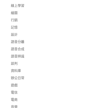
線上學習
繪圖
行銷
記憶
設計
語音分離
語音合成
語音辨識
談判
資料庫
辦公日常
遊戲
電信
電商
音樂