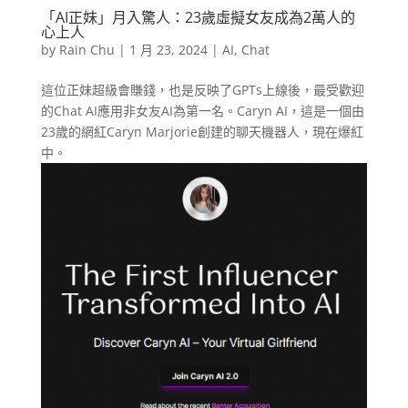
「AI正妹」月入驚人：23歲虛擬女友成為2萬人的
心上人
by
Rain Chu
|
1 月 23, 2024
|
AI
,
Chat
這位正妹超級會賺錢，也是反映了GPTs上線後，最受歡迎
的Chat AI應用非女友AI為第一名。Caryn AI，這是一個由
23歲的網紅Caryn Marjorie創建的聊天機器人，現在爆紅
中。