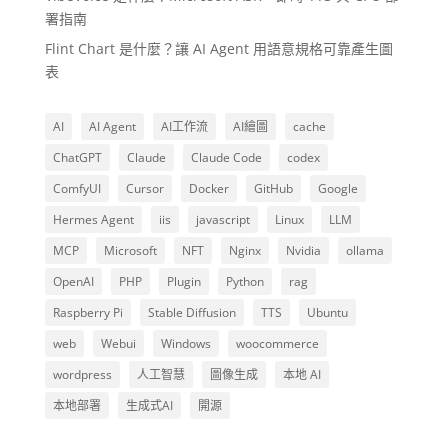
署指南
Flint Chart 是什麼？讓 AI Agent 用語意規格可靠產生圖
表
AI
AI Agent
AI工作流
AI繪圖
cache
ChatGPT
Claude
Claude Code
codex
ComfyUI
Cursor
Docker
GitHub
Google
Hermes Agent
iis
javascript
Linux
LLM
MCP
Microsoft
NFT
Nginx
Nvidia
ollama
OpenAI
PHP
Plugin
Python
rag
Raspberry Pi
Stable Diffusion
TTS
Ubuntu
web
Webui
Windows
woocommerce
wordpress
人工智慧
圖像生成
本地 AI
本地部署
生成式AI
開源