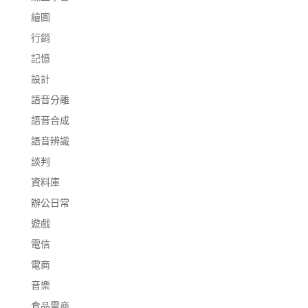
繪圖
行銷
記憶
設計
語音分離
語音合成
語音辨識
談判
資料庫
辦公日常
遊戲
電信
電商
音樂
食品電商