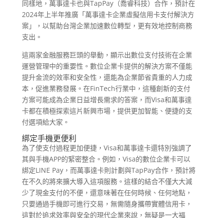
同樣地，萬事達卡也與TapPay（喬睿科技）合作，預計在
2024年上半年推廣「萬事達卡企業虛擬信用卡支付解決方
案」，以幫助台灣企業加速數位轉型，更有效地控制商務
支出。
這兩家金融服務巨頭的舉動，顯示出數位支付技術在企業
運營管理中的重要性。數位企業卡提供的解決方案不僅能
提升金流的效率和安全性，還能為企業節省貴重的人力成
本，促進業務發展。在FinTech行業中，這種創新的支付
方案可能成為企業日益增長需求的答案，而Visa和萬事達
卡都在積極探索這片新興市場，提供更加智能、便捷的支
付選項給大家。
綁定手機更便利
為了使支付過程更加便捷，Visa和萬事達卡還特別強調了
其與手機APP的緊密整合。例如，Visa的數位企業卡可以
綁定LINE Pay，而萬事達卡則計劃與TapPay合作，預計將
在不久的將來擴大導入這項服務。這樣的結合不僅大大減
少了現金支付的不便，還意味著在任何時候、任何地點，
只要通過手機即可進行交易，無需隨身攜帶實體信用卡，
這對於追求效率與安全的現代企業來說，無疑是一大福