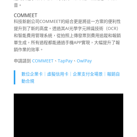
音。
COMMEET
科技新創公司COMMEET的結合更是將這一方案的便利性
提升到了新的高度。透過其AI光學字元辨識技術（OCR）
和智能費用管理系統，從拍照上傳發票到費用追蹤和報銷
單生成，所有過程都能通過手機APP實現，大幅提升了報
銷作業的效率。
申請請到
COMMEET
、
TapPay
、
OwlPay
數位企業卡｜虛擬信用卡｜企業支付全場景｜報銷自
動合規