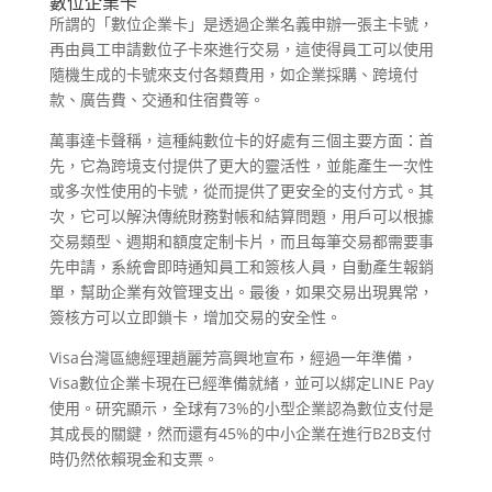
數位企業卡
所謂的「數位企業卡」是透過企業名義申辦一張主卡號，
再由員工申請數位子卡來進行交易，這使得員工可以使用
隨機生成的卡號來支付各類費用，如企業採購、跨境付
款、廣告費、交通和住宿費等。
萬事達卡聲稱，這種純數位卡的好處有三個主要方面：首
先，它為跨境支付提供了更大的靈活性，並能產生一次性
或多次性使用的卡號，從而提供了更安全的支付方式。其
次，它可以解決傳統財務對帳和結算問題，用戶可以根據
交易類型、週期和額度定制卡片，而且每筆交易都需要事
先申請，系統會即時通知員工和簽核人員，自動產生報銷
單，幫助企業有效管理支出。最後，如果交易出現異常，
簽核方可以立即鎖卡，增加交易的安全性。
Visa台灣區總經理趙麗芳高興地宣布，經過一年準備，
Visa數位企業卡現在已經準備就緒，並可以綁定LINE Pay
使用。研究顯示，全球有73%的小型企業認為數位支付是
其成長的關鍵，然而還有45%的中小企業在進行B2B支付
時仍然依賴現金和支票。