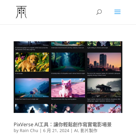
PixVerse AI工具：讓你輕鬆創作寫實電影場景
by
Rain Chu
|
6 月 21, 2024
|
AI
,
影片製作