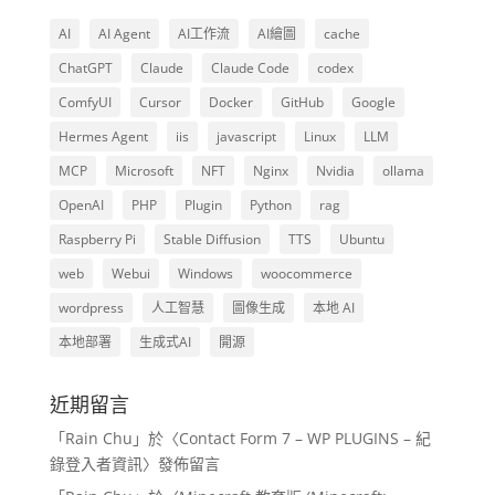
AI
AI Agent
AI工作流
AI繪圖
cache
ChatGPT
Claude
Claude Code
codex
ComfyUI
Cursor
Docker
GitHub
Google
Hermes Agent
iis
javascript
Linux
LLM
MCP
Microsoft
NFT
Nginx
Nvidia
ollama
OpenAI
PHP
Plugin
Python
rag
Raspberry Pi
Stable Diffusion
TTS
Ubuntu
web
Webui
Windows
woocommerce
wordpress
人工智慧
圖像生成
本地 AI
本地部署
生成式AI
開源
近期留言
「
Rain Chu
」於〈
Contact Form 7 – WP PLUGINS – 紀
錄登入者資訊
〉發佈留言