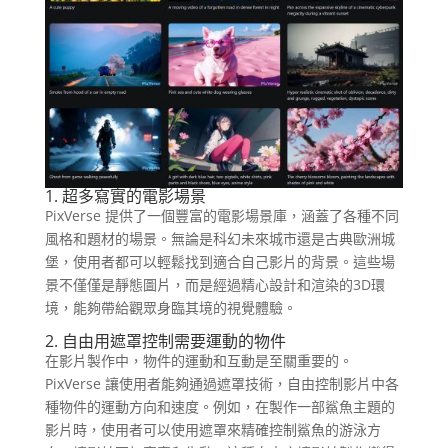
1. 超多寫實的電影場景
PixVerse 提供了一個豐富的電影場景庫，涵蓋了各種不同
風格和題材的場景。無論是科幻未來城市還是古典歐洲城
堡，使用者都可以輕鬆找到適合自己影片的背景。這些場
景不僅僅是靜態圖片，而是經過精心設計和渲染的3D環
境，能夠帶給觀眾身臨其境的視覺體驗。
2. 自由用遮罩控制需要運動的物件
在影片製作中，物件的運動和互動是至關重要的。
PixVerse 讓使用者能夠通過遮罩技術，自由控制影片中各
種物件的運動方向和速度。例如，在製作一部鯊魚主題的
影片時，使用者可以使用遮罩來精確控制鯊魚的游泳方