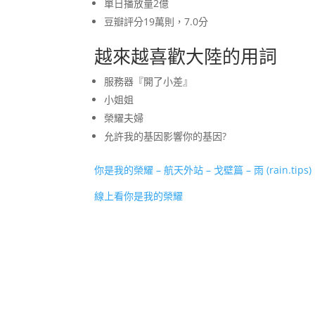
單日播放量2億
豆瓣評分19萬則，7.0分
越來越喜歡大陸的用詞
服務器『開了小差』
小姐姐
榮耀夫婦
允許我的基因影響你的基因?
你是我的榮耀 – 航天外站 – 戈壁篇 – 雨 (rain.tips)
線上看你是我的榮耀