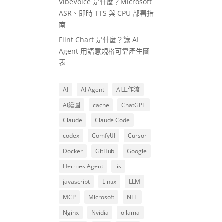
VibeVoice 是什麼？Microsoft
ASR、即時 TTS 與 CPU 部署指
南
Flint Chart 是什麼？讓 AI
Agent 用語意規格可靠產生圖
表
AI
AI Agent
AI工作流
AI繪圖
cache
ChatGPT
Claude
Claude Code
codex
ComfyUI
Cursor
Docker
GitHub
Google
Hermes Agent
iis
javascript
Linux
LLM
MCP
Microsoft
NFT
Nginx
Nvidia
ollama