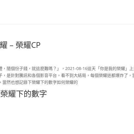
 – 榮耀CP
隨個份子錢，就這麽難嗎？」，2021-08-16這天「你是我的榮耀」
子，是針對騰訊和各個影音平台，看不到大結局，每個榮耀迷都爆炸了，
，當然也想記錄下榮耀下的數字如何榮耀的
16 榮耀下的數字