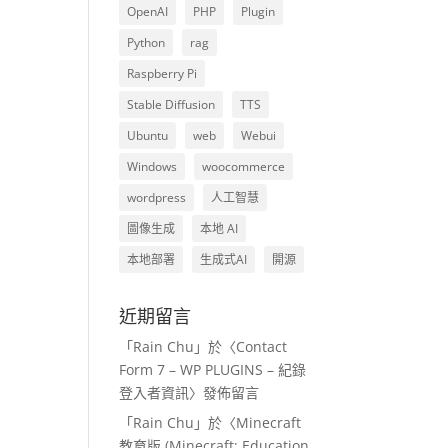
OpenAI
PHP
Plugin
Python
rag
Raspberry Pi
Stable Diffusion
TTS
Ubuntu
web
Webui
Windows
woocommerce
wordpress
人工智慧
圖像生成
本地 AI
本地部署
生成式AI
開源
近期留言
「
Rain Chu
」於〈
Contact
Form 7 – WP PLUGINS – 紀錄
登入者資訊
〉發佈留言
「
Rain Chu
」於〈
Minecraft
教育版 (Minecraft: Education