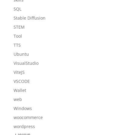
SQL
Stable Diffusion
STEM
Tool
TTS
Ubuntu
VisualStudio
ViteJS
VSCODE
Wallet
web
Windows
woocommerce
wordpress