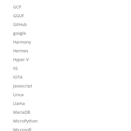
GCP
GGUF
GitHub
google
Harmony
Hermes
Hyper-V
IIS
IOTA
Javascript
Linux
Llama
MariaDB
MicroPython
Microsoft