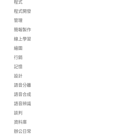
程式
程式開發
管理
簡報製作
線上學習
繪圖
行銷
記憶
設計
語音分離
語音合成
語音辨識
談判
資料庫
辦公日常