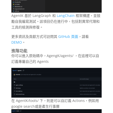
AgentK 基於 LangGraph 和
LangChain
框架構建，並鼓
勵自我編寫測試。該項目仍在進行中，包括對異常代理和
工具的檢測與修復。
更多資訊及貢獻方式可訪問其
GitHub 頁面
，請看
DEMO
。
進階功能
你可以進入原始碼中，AgengK/agents/ ，在這裡可以自
訂義專屬自己的 Agents
在 AgentK/tools/ 下，則是可以自訂義 Actions，例如用
google search或是產生行事曆