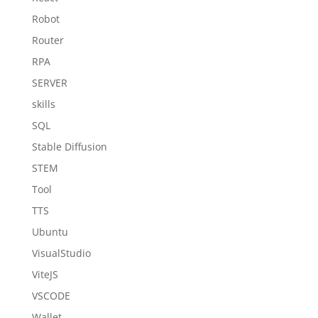
Robot
Router
RPA
SERVER
skills
SQL
Stable Diffusion
STEM
Tool
TTS
Ubuntu
VisualStudio
ViteJS
VSCODE
Wallet