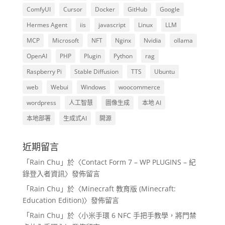
ComfyUI
Cursor
Docker
GitHub
Google
Hermes Agent
iis
javascript
Linux
LLM
MCP
Microsoft
NFT
Nginx
Nvidia
ollama
OpenAI
PHP
Plugin
Python
rag
Raspberry Pi
Stable Diffusion
TTS
Ubuntu
web
Webui
Windows
woocommerce
wordpress
人工智慧
圖像生成
本地 AI
本地部署
生成式AI
開源
近期留言
「
Rain Chu
」於〈
Contact Form 7 – WP PLUGINS – 紀
錄登入者資訊
〉發佈留言
「
Rain Chu
」於〈
Minecraft 教育版 (Minecraft:
Education Edition)
〉發佈留言
「
Rain Chu
」於〈
小米手環 6 NFC 手把手教學，將門禁