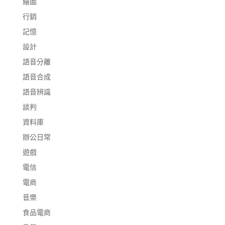
繪圖
行銷
記憶
設計
語音分離
語音合成
語音辨識
談判
資料庫
辦公日常
遊戲
電信
電商
音樂
食品電商