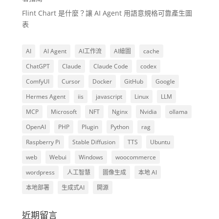
Flint Chart 是什麼？讓 AI Agent 用語意規格可靠產生圖
表
AI
AI Agent
AI工作流
AI繪圖
cache
ChatGPT
Claude
Claude Code
codex
ComfyUI
Cursor
Docker
GitHub
Google
Hermes Agent
iis
javascript
Linux
LLM
MCP
Microsoft
NFT
Nginx
Nvidia
ollama
OpenAI
PHP
Plugin
Python
rag
Raspberry Pi
Stable Diffusion
TTS
Ubuntu
web
Webui
Windows
woocommerce
wordpress
人工智慧
圖像生成
本地 AI
本地部署
生成式AI
開源
近期留言