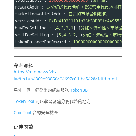
totalSupply_
: 
1000000000000000
 (
发行量
)
rewardAddr_
: 
要分红的代币合约，BSC常用代币地址在下方
marketingWalletAddr_
: 
自己的市场营销钱包
serviceAddr_
: 
0xFe4192C1f01b26b33D89feAA9551bcF6B
buyFeeSetting_
: [
4,3,2,1
] (
分红、流动性、市场营销、燃
sellFeeSetting_
: [
5,4,3,2
] (
分红、流动性、市场营销、
tokenBalanceForReward_
: 
1000000000000000000000000
參考資料
https://min.news/zh-
tw/tech/b4369e93850404697c6fbbc54284fdfd.html
另外一個一鍵發幣的網站服務
TokenBB
TokenTool
可以學習創建分潤代幣的地方
CoinTool
合約安全檢查
延伸閱讀