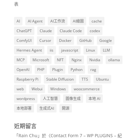
表
AI
AI Agent
AI工作流
AI繪圖
cache
ChatGPT
Claude
Claude Code
codex
ComfyUI
Cursor
Docker
GitHub
Google
Hermes Agent
iis
javascript
Linux
LLM
MCP
Microsoft
NFT
Nginx
Nvidia
ollama
OpenAI
PHP
Plugin
Python
rag
Raspberry Pi
Stable Diffusion
TTS
Ubuntu
web
Webui
Windows
woocommerce
wordpress
人工智慧
圖像生成
本地 AI
本地部署
生成式AI
開源
近期留言
「
Rain Chu
」於〈
Contact Form 7 – WP PLUGINS – 紀