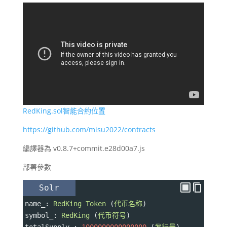
RedKing.sol智能合約位置
https://github.com/misu2022/contracts
編譯器為 v0.8.7+commit.e28d00a7.js
部署參數
Solr
name_
: 
RedKing
Token
 (
代币名称
)
symbol_
: 
RedKing
 (
代币符号
)