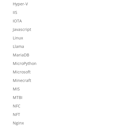
Hyper-V
IIS
IOTA
Javascript
Linux
Llama
MariaDB
MicroPython
Microsoft
Minecraft
MIS
MTBI
NFC
NFT
Nginx