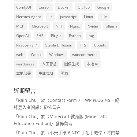
ComfyUI
Cursor
Docker
GitHub
Google
Hermes Agent
iis
javascript
Linux
LLM
MCP
Microsoft
NFT
Nginx
Nvidia
ollama
OpenAI
PHP
Plugin
Python
rag
Raspberry Pi
Stable Diffusion
TTS
Ubuntu
web
Webui
Windows
woocommerce
wordpress
人工智慧
圖像生成
本地 AI
本地部署
生成式AI
開源
近期留言
「
Rain Chu
」於〈
Contact Form 7 – WP PLUGINS – 紀
錄登入者資訊
〉發佈留言
「
Rain Chu
」於〈
Minecraft 教育版 (Minecraft:
Education Edition)
〉發佈留言
「
Rain Chu
」於〈
小米手環 6 NFC 手把手教學，將門禁