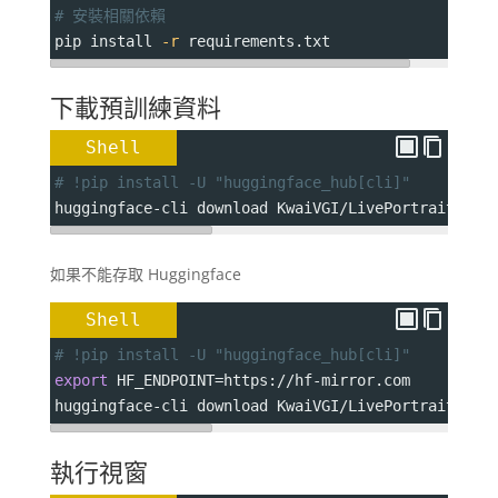
# 安裝相關依賴
pip install 
-r
 requirements.txt
下載預訓練資料
Shell
# !pip install -U "huggingface_hub[cli]"
huggingface-cli download KwaiVGI/LivePortrait 
--l
如果不能存取 Huggingface
Shell
# !pip install -U "huggingface_hub[cli]"
export
HF_ENDPOINT
=
https://hf-mirror.com
huggingface-cli download KwaiVGI/LivePortrait 
--l
執行視窗