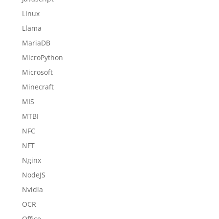
Linux
Llama
MariaDB
MicroPython
Microsoft
Minecraft
MIS
MTBI
NFC
NFT
Nginx
NodeJS
Nvidia
OCR
Office