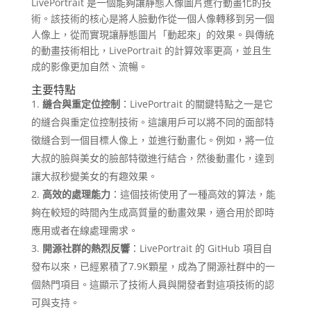
LivePortrait 是一個能夠讓靜態人像圖片進行動畫化的技
術。該技術的核心是將人臉動作從一個人像轉移到另一個
人像上，從而實現讓靜態圖片「動起來」的效果。與傳統
的動畫技術相比，LivePortrait 的計算效率更高，並且生
成的影像更加自然、流暢。
主要特點
縫合與重定位控制
：LivePortrait 的關鍵特點之一是它
的縫合與重定位控制技術。這讓用戶可以將不同的面部特
徵縫合到一個目標人像上，並進行動畫化。例如，將一位
大叔的臉與美女的臉部特徵進行結合，然後動畫化，達到
讓大叔秒變美女的有趣效果。
高效的處理能力
：這個技術使用了一種高效的算法，能
夠在較短的時間內生成高質量的動畫效果，適合用於即時
應用或者在線處理需求。
開源社群的熱烈反響
：LivePortrait 的 GitHub 項目自
發布以來，已經累積了7.9K顆星，成為了開源社群中的一
個熱門項目。這顯示了技術人員與開發者對這項技術的認
可與支持。