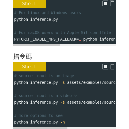
Shell
# For Linux and Windows users
python inference.py
# For macOS users with Apple Silicon (Intel is no
PYTORCH_ENABLE_MPS_FALLBACK
=
1
 python inference.py
指令碼
Shell
# source input is an image
python inference.py 
-s
 assets/examples/source/s9.
# source input is a video ✨
python inference.py 
-s
 assets/examples/source/s13
# more options to see
python inference.py 
-h