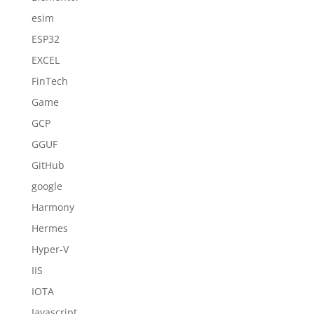
esim
ESP32
EXCEL
FinTech
Game
GCP
GGUF
GitHub
google
Harmony
Hermes
Hyper-V
IIS
IOTA
Javascript