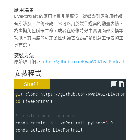
應用場景
LivePortrait 的應用場景非常廣泛，從娛樂到專業用途都
有所涉及。舉例來說，它可以用於製作逼真的動畫表情，
為虛擬角色賦予生命，或者在影像特效中實現面部交換等
功能。其高度的可定製性也讓它成為許多創意工作者的工
具首選。
安裝方法
原始項目網址
https://github.com/KwaiVGI/LivePortrait
安裝程式
Shell
git
 clone https://github.com/KwaiVGI/LivePortrait
cd
 LivePortrait
# create env using conda
conda create 
-n
 LivePortrait 
python
=
3
.9
conda activate LivePortrait