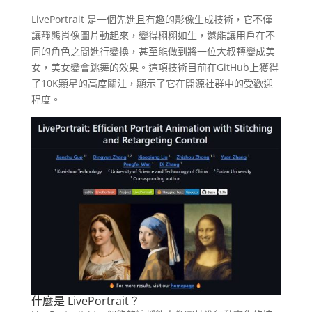
LivePortrait 是一個先進且有趣的影像生成技術，它不僅
讓靜態肖像圖片動起來，變得栩栩如生，還能讓用戶在不
同的角色之間進行變換，甚至能做到將一位大叔轉變成美
女，美女變會跳舞的效果。這項技術目前在GitHub上獲得
了10K顆星的高度關注，顯示了它在開源社群中的受歡迎
程度。
什麼是 LivePortrait？