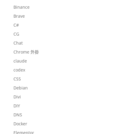
Binance
Brave
C#
CG
Chat
Chrome 外掛
claude
codex
CSS
Debian
Divi
DIY
DNS
Docker
Elementor