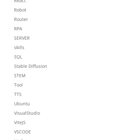
React
Robot
Router
RPA
SERVER
skills
SQL
Stable Diffusion
STEM
Tool
TTS
Ubuntu
VisualStudio
ViteJS
VSCODE