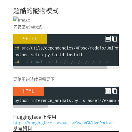
超酷的寵物模式
先安裝寵物模式
Shell
cd
 src/utils/dependencies/XPose/models/UniPose/op
python setup.py build install
cd
-
# equal to cd ../../../../../../../
要使用的時候只需要下
HTML
python inference_animals.py -s assets/examples/so
Huggingface 上使用
https://huggingface.co/spaces/KwaiVGI/LivePortrait
參考資料