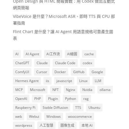
Open Design 與 HTML 簡報實戰：用 Codex 做出互動式
網頁簡報
VibeVoice 是什麼？Microsoft ASR、即時 TTS 與 CPU 部
署指南
Flint Chart 是什麼？讓 AI Agent 用語意規格可靠產生圖
表
AI
AI Agent
AI工作流
AI繪圖
cache
ChatGPT
Claude
Claude Code
codex
ComfyUI
Cursor
Docker
GitHub
Google
Hermes Agent
iis
javascript
Linux
LLM
MCP
Microsoft
NFT
Nginx
Nvidia
ollama
OpenAI
PHP
Plugin
Python
rag
Raspberry Pi
Stable Diffusion
TTS
Ubuntu
web
Webui
Windows
woocommerce
wordpress
人工智慧
圖像生成
本地 AI