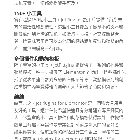
功能元素，一切都變得觸手可及。
150+ 小工具
擁有超過150個小工具，JetPlugins 為用戶提供了前所未
有的靈活性和創造性。這些小工具覆蓋了從基本的文本和
圖像處理到進階的功能，如滑塊、表格、社交媒體整合
等。這意味著用戶可以為他們的網站添加獨特和動態的內
容，而無需編寫一行代碼。
多個插件和動態模板
除了豐富的小工具，JetPlugins 還提供了一系列的插件和
動態模板，進一步擴展了 Elementor 的功能。這些插件包
括了從表單建立器到高級圖庫顯示等等。動態模板則讓創
建重複性內容變得輕而易舉，大大節省了時間和資源。
總結
總而言之，JetPlugins for Elementor 是一個強大且用戶
友好的工具，適合任何希望快速且有效地建立專業網頁的
人。它豐富的小工具、插件和動態模板使得設計工作變得
簡單且有趣，無論你是專業設計師還是剛入門的愛好者。
如果你尋求一個能讓你的網站設計工作更上一層樓的工
具，那麼 JetPlugins for Elementor 絕對值得一試。