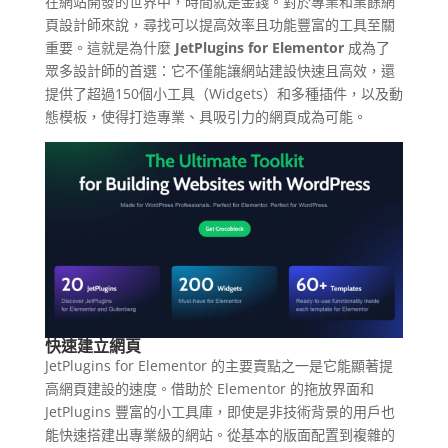
在網站開發的世界中，時間就是金錢。對於專業和業餘網
頁設計師來說，尋找可以提高效率且功能豐富的工具至關
重要。這就是為什麼
JetPlugins for Elementor
成為了
眾多設計師的首選：它不僅能讓網站建設快速且高效，還
提供了超過150個小工具（Widgets）和多種插件，以及動
態模板，使得打造專業、具吸引力的網頁成為可能。
快速建立網頁
JetPlugins for Elementor 的主要賣點之一是它能顯著提
高網頁建設的速度。借助於 Elementor 的拖放界面和
JetPlugins 豐富的小工具庫，即使是非技術背景的用戶也
能快速搭建出專業級的網站。從基本的版面配置到複雜的