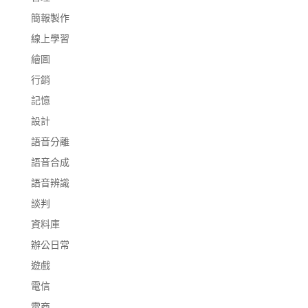
簡報製作
線上學習
繪圖
行銷
記憶
設計
語音分離
語音合成
語音辨識
談判
資料庫
辦公日常
遊戲
電信
電商