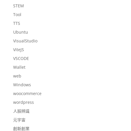
STEM
Tool
TTS
Ubuntu
VisualStudio
ViteJS
VSCODE
Wallet
web
Windows
woocommerce
wordpress
人臉辨識
元宇宙
創新創業