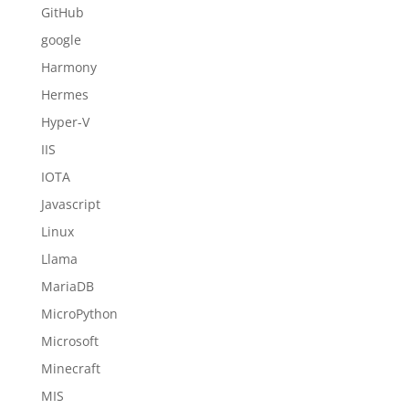
GitHub
google
Harmony
Hermes
Hyper-V
IIS
IOTA
Javascript
Linux
Llama
MariaDB
MicroPython
Microsoft
Minecraft
MIS