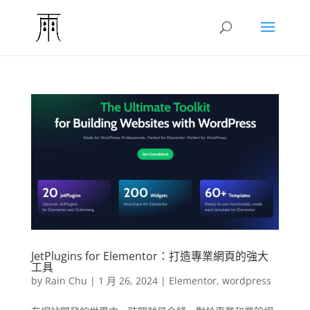
JetPlugins for Elementor：打造專業網頁的強大
工具
by
Rain Chu
|
1 月 26, 2024
|
Elementor
,
wordpress