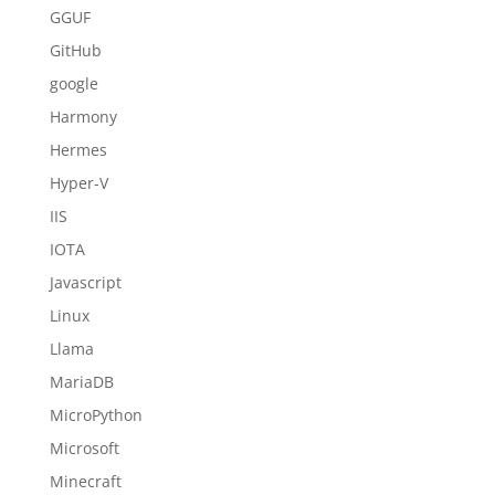
GGUF
GitHub
google
Harmony
Hermes
Hyper-V
IIS
IOTA
Javascript
Linux
Llama
MariaDB
MicroPython
Microsoft
Minecraft