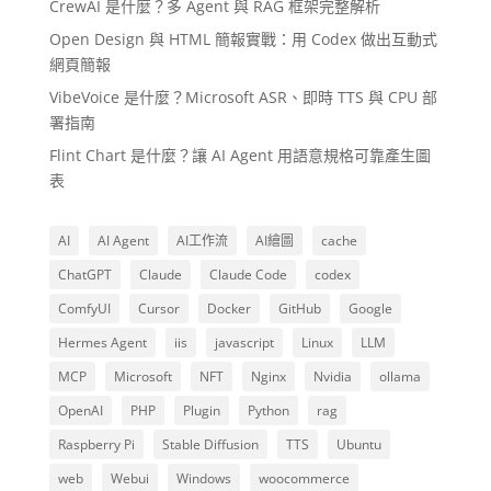
CrewAI 是什麼？多 Agent 與 RAG 框架完整解析
Open Design 與 HTML 簡報實戰：用 Codex 做出互動式
網頁簡報
VibeVoice 是什麼？Microsoft ASR、即時 TTS 與 CPU 部
署指南
Flint Chart 是什麼？讓 AI Agent 用語意規格可靠產生圖
表
AI
AI Agent
AI工作流
AI繪圖
cache
ChatGPT
Claude
Claude Code
codex
ComfyUI
Cursor
Docker
GitHub
Google
Hermes Agent
iis
javascript
Linux
LLM
MCP
Microsoft
NFT
Nginx
Nvidia
ollama
OpenAI
PHP
Plugin
Python
rag
Raspberry Pi
Stable Diffusion
TTS
Ubuntu
web
Webui
Windows
woocommerce