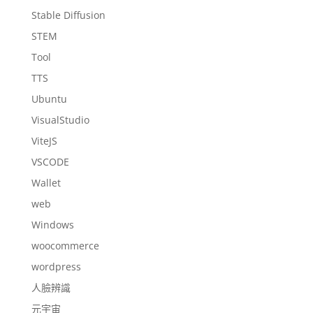
Stable Diffusion
STEM
Tool
TTS
Ubuntu
VisualStudio
ViteJS
VSCODE
Wallet
web
Windows
woocommerce
wordpress
人臉辨識
元宇宙