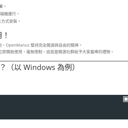
部署。
過終端機運行。
原生方式安裝。
用！
，OpenManus 堅持完全開源與自由的精神。
立即開始使用，毫無限制，這就是開源社群給予大家最棒的禮物。
？（以 Windows 為例）