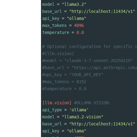
model
 = 
"llama3.2"
base_url
 = 
"http://localhost:11434/v1"
api_key
 = 
"ollama"
max_tokens
 = 
4096
temperature
 = 
0.0
# Optional configuration for specific 
#[llm.vision]
#model = "claude-3-7-sonnet-20250219" 
#base_url = "https://api.anthropic.com
#api_key = "YOUR_API_KEY"             
#max_tokens = 8192                    
#temperature = 0.0                    
[llm.vision]
#OLLAMA VISION:
api_type
 = 
'ollama'
model
 = 
"llama3.2-vision"
base_url
 = 
"http://localhost:11434/v1"
api_key
 = 
"ollama"