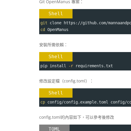
Git OpenManus 專案：
Shell
git
 clone https://github.com/mannaandp
cd
 OpenManus
安裝所需依賴：
Shell
pip install 
-r
 requirements.txt
修改設定檔（config.toml）：
Shell
cp
 config/config.example.toml config/c
config.toml的內容如下，可以參考後修改
TOML