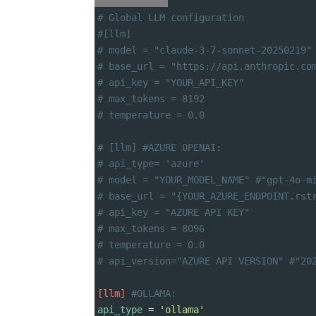
# Global LLM configuration
#[llm]
# model = "claude-3-7-sonnet-20250219"
# base_url = "https://api.anthropic.co
# api_key = "YOUR_API_KEY"            
# max_tokens = 8192                   
# temperature = 0.0                   
# [llm] #AZURE OPENAI:
# api_type= 'azure'
# model = "YOUR_MODEL_NAME" #"gpt-4o-m
# base_url = "{YOUR_AZURE_ENDPOINT.rst
# api_key = "AZURE API KEY"
# max_tokens = 8096
# temperature = 0.0
# api_version="AZURE API VERSION" #"20
[llm]
#OLLAMA:
api_type
 = 
'ollama'