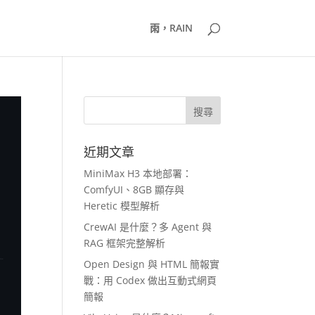
雨，RAIN
近期文章
MiniMax H3 本地部署：
ComfyUI、8GB 顯存與
Heretic 模型解析
CrewAI 是什麼？多 Agent 與
RAG 框架完整解析
Open Design 與 HTML 簡報實
戰：用 Codex 做出互動式網頁
簡報