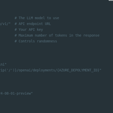
        # The LLM model to use
m/v1/"  # API endpoint URL
        # Your API key
        # Maximum number of tokens in the response
        # Controls randomness
ini"
rip('/')}/openai/deployments/{AZURE_DEPOLYMENT_ID}"
24-08-01-preview"