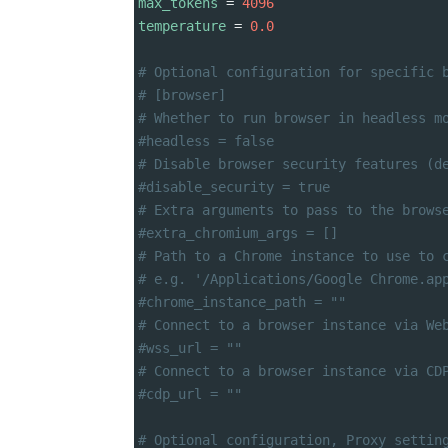
max_tokens
 = 
4096
temperature
 = 
0.0
# Optional configuration for specific 
# [browser]
# Whether to run browser in headless m
#headless = false
# Disable browser security features (d
#disable_security = true
# Extra arguments to pass to the brows
#extra_chromium_args = []
# Path to a Chrome instance to use to 
# e.g. '/Applications/Google Chrome.ap
#chrome_instance_path = ""
# Connect to a browser instance via We
#wss_url = ""
# Connect to a browser instance via CD
#cdp_url = ""
# Optional configuration, Proxy settin