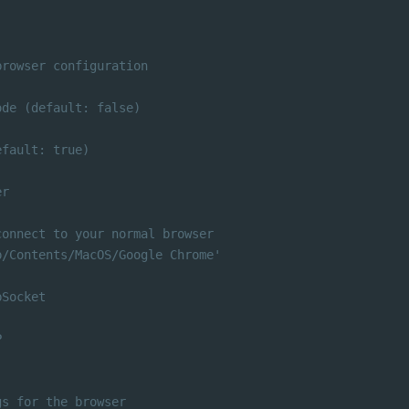
browser configuration
ode (default: false)
efault: true)
er
connect to your normal browser
p/Contents/MacOS/Google Chrome'
bSocket
P
gs for the browser