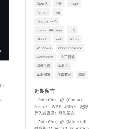
OpenAI
PHP
Plugin
Python
rag
Raspberry Pi
Stable Diffusion
TTS
Ubuntu
web
Webui
Windows
woocommerce
wordpress
人工智慧
圖像生成
本地 AI
本地部署
生成式AI
開源
n、
近期留言
「
Rain Chu
」於〈
Contact
。
Form 7 – WP PLUGINS – 紀錄
登入者資訊
〉發佈留言
「
Rain Chu
」於〈
Minecraft
教育版 (Minecraft: Education