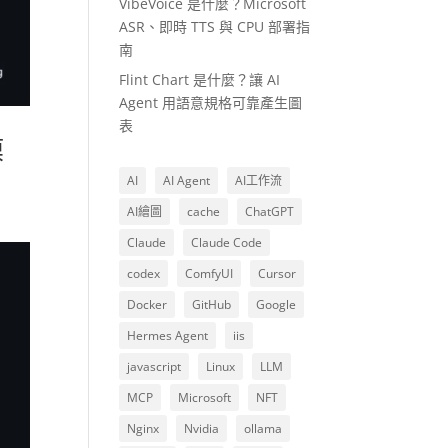
VibeVoice 是什麼？Microsoft
ASR、即時 TTS 與 CPU 部署指
南
Flint Chart 是什麼？讓 AI
Agent 用語意規格可靠產生圖
表
模
AI
AI Agent
AI工作流
AI繪圖
cache
ChatGPT
Claude
Claude Code
codex
ComfyUI
Cursor
Docker
GitHub
Google
Hermes Agent
iis
javascript
Linux
LLM
MCP
Microsoft
NFT
Nginx
Nvidia
ollama