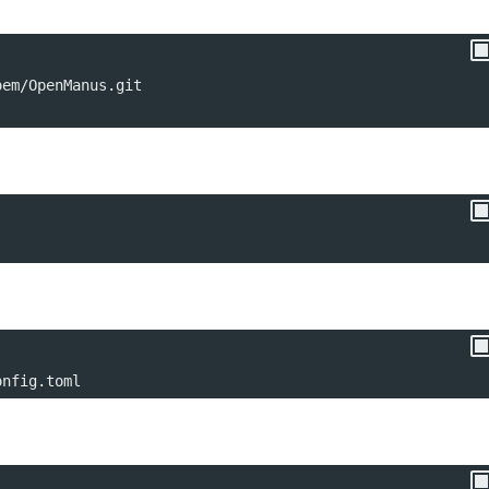
oem/OpenManus.git
onfig.toml