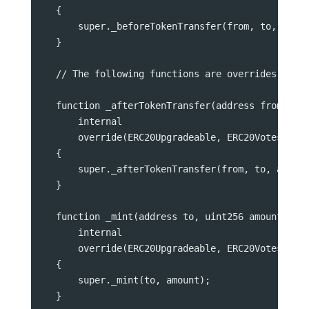
    {
        super._beforeTokenTransfer(from, to, amou
    }
    // The following functions are overrides requ
    function _afterTokenTransfer(address from, ad
        internal
        override(ERC20Upgradeable, ERC20VotesUpgr
    {
        super._afterTokenTransfer(from, to, amoun
    }
    function _mint(address to, uint256 amount)
        internal
        override(ERC20Upgradeable, ERC20VotesUpgr
    {
        super._mint(to, amount);
    }