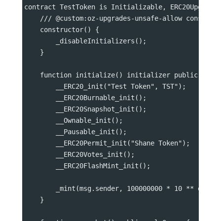
contract TestToken is Initializable, ERC20Upgrade
    /// @custom:oz-upgrades-unsafe-allow construc
    constructor() {
        _disableInitializers();
    }
    function initialize() initializer public {
        __ERC20_init("Test Token", TST");
        __ERC20Burnable_init();
        __ERC20Snapshot_init();
        __Ownable_init();
        __Pausable_init();
        __ERC20Permit_init("Shane Token");
        __ERC20Votes_init();
        __ERC20FlashMint_init();
        _mint(msg.sender, 100000000 * 10 ** decim
    }