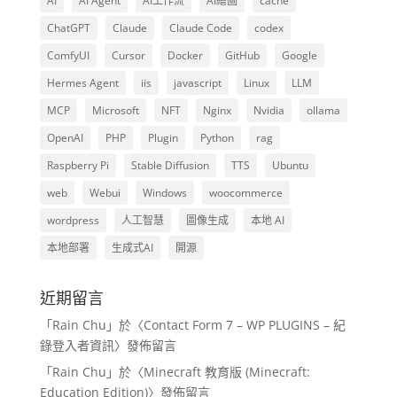
AI
AI Agent
AI工作流
AI繪圖
cache
ChatGPT
Claude
Claude Code
codex
ComfyUI
Cursor
Docker
GitHub
Google
Hermes Agent
iis
javascript
Linux
LLM
MCP
Microsoft
NFT
Nginx
Nvidia
ollama
OpenAI
PHP
Plugin
Python
rag
Raspberry Pi
Stable Diffusion
TTS
Ubuntu
web
Webui
Windows
woocommerce
wordpress
人工智慧
圖像生成
本地 AI
本地部署
生成式AI
開源
近期留言
「
Rain Chu
」於〈
Contact Form 7 – WP PLUGINS – 紀
錄登入者資訊
〉發佈留言
「
Rain Chu
」於〈
Minecraft 教育版 (Minecraft:
Education Edition)
〉發佈留言