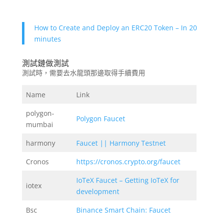
How to Create and Deploy an ERC20 Token – In 20
minutes
測試鏈做測試
測試時，需要去水龍頭那邊取得手續費用
Name
Link
polygon-
Polygon Faucet
mumbai
harmony
Faucet || Harmony Testnet
Cronos
https://cronos.crypto.org/faucet
IoTeX Faucet – Getting IoTeX for
iotex
development
Bsc
Binance Smart Chain: Faucet