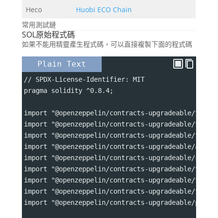
Heco
Huobi ECO Chain
常用測試鏈
SOL原始程式碼
如果不能用精靈產生程式碼，可以直接複製下面的程式碼
Plain Text
// SPDX-License-Identifier: MIT
pragma solidity ^0.8.4;
import "@openzeppelin/contracts-upgradeable/token
import "@openzeppelin/contracts-upgradeable/token
import "@openzeppelin/contracts-upgradeable/token
import "@openzeppelin/contracts-upgradeable/acces
import "@openzeppelin/contracts-upgradeable/secur
import "@openzeppelin/contracts-upgradeable/token
import "@openzeppelin/contracts-upgradeable/token
import "@openzeppelin/contracts-upgradeable/token
import "@openzeppelin/contracts-upgradeable/proxy