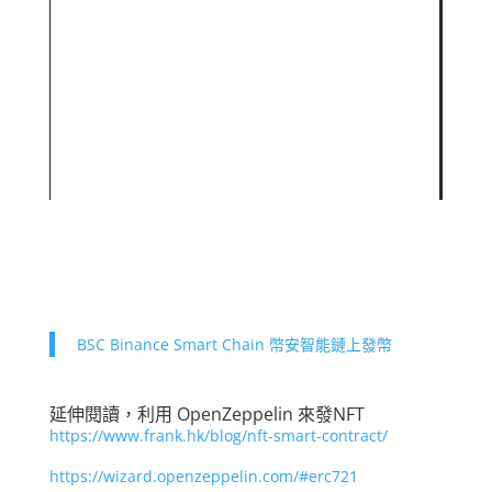
BSC Binance Smart Chain 幣安智能鏈上發幣
延伸閱讀，利用 OpenZeppelin 來發NFT
https://www.frank.hk/blog/nft-smart-contract/
https://wizard.openzeppelin.com/#erc721