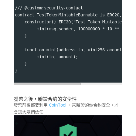
/// @custom:security-contact 
contract TestTokenMintableBurnable is ERC20, ERC2
    constructor() ERC20("Test Token Mintable Burn
        _mint(msg.sender, 100000000 * 10 ** decim
    }
    function mint(address to, uint256 amount) pub
        _mint(to, amount);
    }
}
發幣之後，驗證合約的安全性
發幣前後都要利用
CoinTool
，來驗證的你合約安全，才
會讓大眾們信任