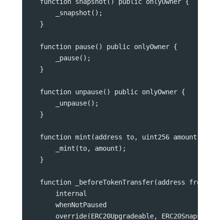
    function snapshot() public onlyOwner {
        _snapshot();
    }
    function pause() public onlyOwner {
        _pause();
    }
    function unpause() public onlyOwner {
        _unpause();
    }
    function mint(address to, uint256 amount) pub
        _mint(to, amount);
    }
    function _beforeTokenTransfer(address from, a
        internal
        whenNotPaused
        override(ERC20Upgradeable, ERC20SnapshotU