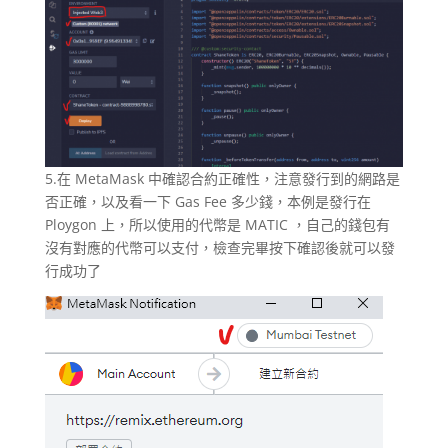
5.在 MetaMask 中確認合約正確性，注意發行到的網路是
否正確，以及看一下 Gas Fee 多少錢，本例是發行在
Ploygon 上，所以使用的代幣是 MATIC ，自己的錢包有
沒有對應的代幣可以支付，檢查完畢按下確認後就可以發
行成功了