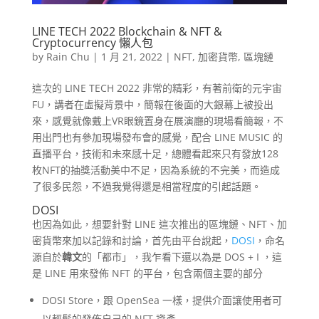
LINE TECH 2022 Blockchain & NFT &
Cryptocurrency 懶人包
by
Rain Chu
|
1 月 21, 2022
|
NFT
,
加密貨幣
,
區塊鏈
這次的 LINE TECH 2022 非常的精彩，有著前衛的元宇宙
FU，講者在虛擬背景中，簡報在後面的大銀幕上被投出
來，感覺就像戴上VR眼鏡置身在展演廳的現場看簡報，不
用出門也有參加現場發布會的感覺，配合 LINE MUSIC 的
直播平台，技術和未來感十足，總體看起來只有發放128
枚NFT的抽獎活動美中不足，因為系統的不完美，而造成
了很多民怨，不過我覺得還是相當程度的引起話題。
DOSI
也因為如此，想要針對 LINE 這次推出的區塊鏈、NFT、加
密貨幣來加以記錄和討論，首先由平台說起，
DOSI
，命名
源自於
韓文
的「都市」，我乍看下還以為是 DOS + I ，這
是 LINE 用來發佈 NFT 的平台，包含兩個主要的部分
DOSI Store，跟 OpenSea 一樣，提供介面讓使用者可
以輕鬆的發佈自己的 NFT 資產