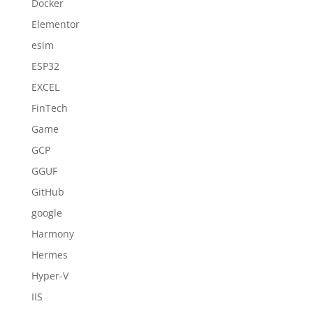
Docker
Elementor
esim
ESP32
EXCEL
FinTech
Game
GCP
GGUF
GitHub
google
Harmony
Hermes
Hyper-V
IIS