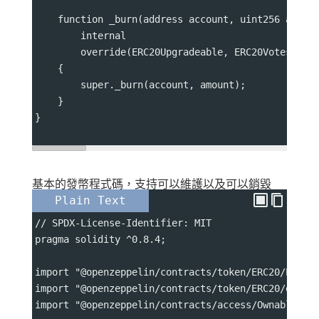
    function _burn(address account, uint256 amoun
        internal
        override(ERC20Upgradeable, ERC20VotesUpgr
    {
        super._burn(account, amount);
    }
}
基本的發幣程式碼，支持可以維護以及可以銷毀
Plain Text
// SPDX-License-Identifier: MIT
pragma solidity ^0.8.4;
import "@openzeppelin/contracts/token/ERC20/ERC20
import "@openzeppelin/contracts/token/ERC20/exten
import "@openzeppelin/contracts/access/Ownable.so