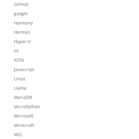
GitHub
google
Harmony
Hermes
Hyper-V
IIS
IOTA
Javascript
Linux
Llama
MariaDB
MicroPython
Microsoft
Minecraft
MIS