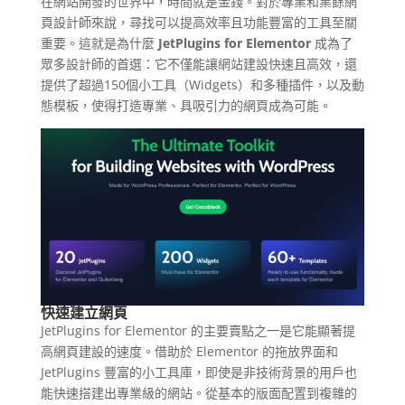
在網站開發的世界中，時間就是金錢。對於專業和業餘網
頁設計師來說，尋找可以提高效率且功能豐富的工具至關
重要。這就是為什麼
JetPlugins for Elementor
成為了
眾多設計師的首選：它不僅能讓網站建設快速且高效，還
提供了超過150個小工具（Widgets）和多種插件，以及動
態模板，使得打造專業、具吸引力的網頁成為可能。
快速建立網頁
JetPlugins for Elementor 的主要賣點之一是它能顯著提
高網頁建設的速度。借助於 Elementor 的拖放界面和
JetPlugins 豐富的小工具庫，即使是非技術背景的用戶也
能快速搭建出專業級的網站。從基本的版面配置到複雜的