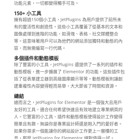
功能元素，一切都變得觸手可及。
150+ 小工具
擁有超過150個小工具，JetPlugins 為用戶提供了前所未
有的靈活性和創造性。這些小工具覆蓋了從基本的文本和
圖像處理到進階的功能，如滑塊、表格、社交媒體整合
等。這意味著用戶可以為他們的網站添加獨特和動態的內
容，而無需編寫一行代碼。
多個插件和動態模板
除了豐富的小工具，JetPlugins 還提供了一系列的插件和
動態模板，進一步擴展了 Elementor 的功能。這些插件包
括了從表單建立器到高級圖庫顯示等等。動態模板則讓創
建重複性內容變得輕而易舉，大大節省了時間和資源。
總結
總而言之，JetPlugins for Elementor 是一個強大且用戶
友好的工具，適合任何希望快速且有效地建立專業網頁的
人。它豐富的小工具、插件和動態模板使得設計工作變得
簡單且有趣，無論你是專業設計師還是剛入門的愛好者。
如果你尋求一個能讓你的網站設計工作更上一層樓的工
具，那麼 JetPlugins for Elementor 絕對值得一試。