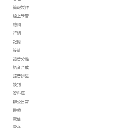
簡報製作
線上學習
繪圖
行銷
記憶
設計
語音分離
語音合成
語音辨識
談判
資料庫
辦公日常
遊戲
電信
電商