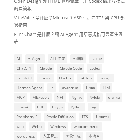
Open Design 與 HTML 簡報實戰：用 Codex 做出互動式
網頁簡報
VibeVoice 是什麼？Microsoft ASR、即時 TTS 與 CPU 部
署指南
Flint Chart 是什麼？讓 AI Agent 用語意規格可靠產生圖
表
AI
AI Agent
AI工作流
AI繪圖
cache
ChatGPT
Claude
Claude Code
codex
ComfyUI
Cursor
Docker
GitHub
Google
Hermes Agent
iis
javascript
Linux
LLM
MCP
Microsoft
NFT
Nginx
Nvidia
ollama
OpenAI
PHP
Plugin
Python
rag
Raspberry Pi
Stable Diffusion
TTS
Ubuntu
web
Webui
Windows
woocommerce
wordpress
人工智慧
圖像生成
本地 AI