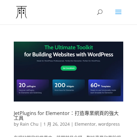
JetPlugins for Elementor：打造專業網頁的強大
工具
by
Rain Chu
|
1 月 26, 2024
|
Elementor
,
wordpress