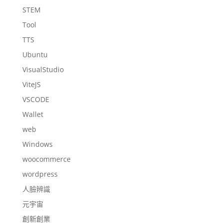
STEM
Tool
TTS
Ubuntu
VisualStudio
ViteJS
VSCODE
Wallet
web
Windows
woocommerce
wordpress
人臉辨識
元宇宙
創新創業