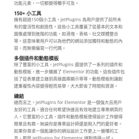
功能元素，一切都變得觸手可及。
150+ 小工具
擁有超過150個小工具，JetPlugins 為用戶提供了前所未
有的靈活性和創造性。這些小工具覆蓋了從基本的文本和
圖像處理到進階的功能，如滑塊、表格、社交媒體整合
等。這意味著用戶可以為他們的網站添加獨特和動態的內
容，而無需編寫一行代碼。
多個插件和動態模板
除了豐富的小工具，JetPlugins 還提供了一系列的插件和
動態模板，進一步擴展了 Elementor 的功能。這些插件包
括了從表單建立器到高級圖庫顯示等等。動態模板則讓創
建重複性內容變得輕而易舉，大大節省了時間和資源。
總結
總而言之，JetPlugins for Elementor 是一個強大且用戶
友好的工具，適合任何希望快速且有效地建立專業網頁的
人。它豐富的小工具、插件和動態模板使得設計工作變得
簡單且有趣，無論你是專業設計師還是剛入門的愛好者。
如果你尋求一個能讓你的網站設計工作更上一層樓的工
具，那麼 JetPlugins for Elementor 絕對值得一試。