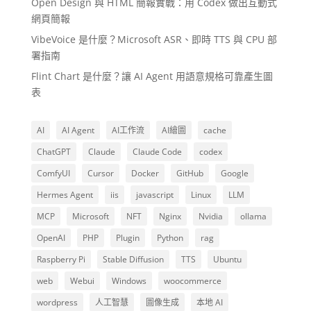
Open Design 與 HTML 簡報實戰：用 Codex 做出互動式
網頁簡報
VibeVoice 是什麼？Microsoft ASR、即時 TTS 與 CPU 部
署指南
Flint Chart 是什麼？讓 AI Agent 用語意規格可靠產生圖
表
AI
AI Agent
AI工作流
AI繪圖
cache
ChatGPT
Claude
Claude Code
codex
ComfyUI
Cursor
Docker
GitHub
Google
Hermes Agent
iis
javascript
Linux
LLM
MCP
Microsoft
NFT
Nginx
Nvidia
ollama
OpenAI
PHP
Plugin
Python
rag
Raspberry Pi
Stable Diffusion
TTS
Ubuntu
web
Webui
Windows
woocommerce
wordpress
人工智慧
圖像生成
本地 AI