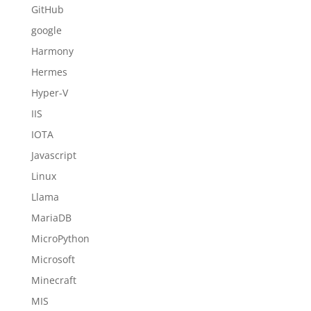
GitHub
google
Harmony
Hermes
Hyper-V
IIS
IOTA
Javascript
Linux
Llama
MariaDB
MicroPython
Microsoft
Minecraft
MIS