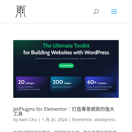
JetPlugins for Elementor：打造專業網頁的強大
工具
by
Rain Chu
|
1 月 26, 2024
|
Elementor
,
wordpress