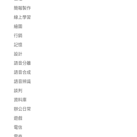
簡報製作
線上學習
繪圖
行銷
記憶
設計
語音分離
語音合成
語音辨識
談判
資料庫
辦公日常
遊戲
電信
電商