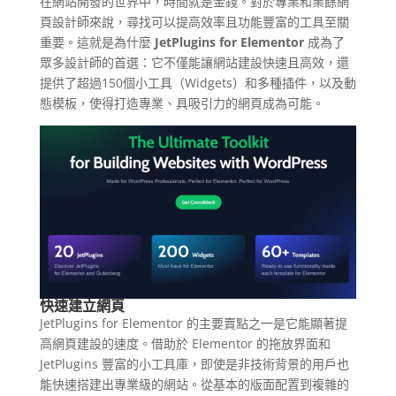
在網站開發的世界中，時間就是金錢。對於專業和業餘網
頁設計師來說，尋找可以提高效率且功能豐富的工具至關
重要。這就是為什麼
JetPlugins for Elementor
成為了
眾多設計師的首選：它不僅能讓網站建設快速且高效，還
提供了超過150個小工具（Widgets）和多種插件，以及動
態模板，使得打造專業、具吸引力的網頁成為可能。
快速建立網頁
JetPlugins for Elementor 的主要賣點之一是它能顯著提
高網頁建設的速度。借助於 Elementor 的拖放界面和
JetPlugins 豐富的小工具庫，即使是非技術背景的用戶也
能快速搭建出專業級的網站。從基本的版面配置到複雜的