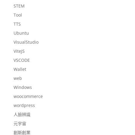
STEM
Tool
TTS
Ubuntu
VisualStudio
ViteJS
VSCODE
Wallet
web
Windows
woocommerce
wordpress
人臉辨識
元宇宙
創新創業