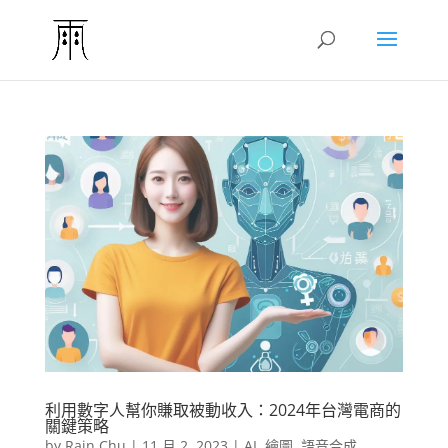
利用數字人幫你賺取被動收入：2024年台灣電商的
關鍵策略
by
Rain Chu
|
11 月 2, 2023
|
AI
,
繪圖
,
語音合成