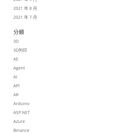
2021 年 8 月
2021 年 7 月
分類
3D
3D列印
AE
Agent
AI
API
AR
Arduino
ASP.NET
Azure
Binance