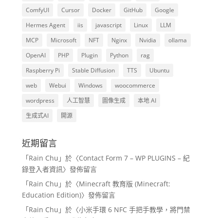
ComfyUI
Cursor
Docker
GitHub
Google
Hermes Agent
iis
javascript
Linux
LLM
MCP
Microsoft
NFT
Nginx
Nvidia
ollama
OpenAI
PHP
Plugin
Python
rag
Raspberry Pi
Stable Diffusion
TTS
Ubuntu
web
Webui
Windows
woocommerce
wordpress
人工智慧
圖像生成
本地 AI
生成式AI
開源
近期留言
「
Rain Chu
」於〈
Contact Form 7 – WP PLUGINS – 紀
錄登入者資訊
〉發佈留言
「
Rain Chu
」於〈
Minecraft 教育版 (Minecraft:
Education Edition)
〉發佈留言
「
Rain Chu
」於〈
小米手環 6 NFC 手把手教學，將門禁