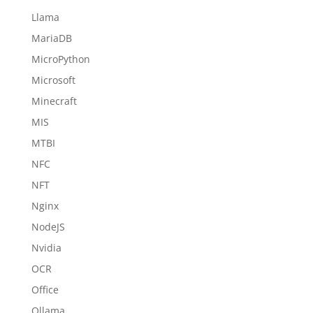
Llama
MariaDB
MicroPython
Microsoft
Minecraft
MIS
MTBI
NFC
NFT
Nginx
NodeJS
Nvidia
OCR
Office
Ollama