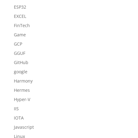
ESP32
EXCEL
FinTech
Game
GCP
GGUF
GitHub
google
Harmony
Hermes
Hyper-V
IIS
IOTA
Javascript
Linux