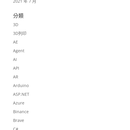
2021 年 7 月
分類
3D
3D列印
AE
Agent
AI
API
AR
Arduino
ASP.NET
Azure
Binance
Brave
C#