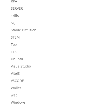
RPA
SERVER
skills
SQL
Stable Diffusion
STEM
Tool
TTS
Ubuntu
VisualStudio
ViteJS
VSCODE
Wallet
web
Windows