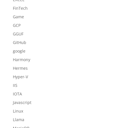
FinTech
Game
GCP
GGUF
GitHub
google
Harmony
Hermes
Hyper-V
IIS
IOTA
Javascript
Linux
Llama