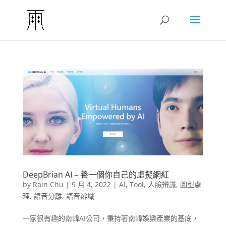
DeepBrian AI – 養一個你自己的虛擬網紅
by
Rain Chu
|
9 月 4, 2022
|
AI
,
Tool
,
人臉辨識
,
圖型處
理
,
語音分離
,
語音辨識
一家很有趣的南韓AI公司，秉持著南韓娛樂產業的基底，