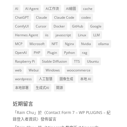
AI
AI Agent
AI工作流
AI繪圖
cache
ChatGPT
Claude
Claude Code
codex
ComfyUI
Cursor
Docker
GitHub
Google
Hermes Agent
iis
javascript
Linux
LLM
MCP
Microsoft
NFT
Nginx
Nvidia
ollama
OpenAI
PHP
Plugin
Python
rag
Raspberry Pi
Stable Diffusion
TTS
Ubuntu
web
Webui
Windows
woocommerce
wordpress
人工智慧
圖像生成
本地 AI
本地部署
生成式AI
開源
近期留言
「
Rain Chu
」於〈
Contact Form 7 – WP PLUGINS – 紀
錄登入者資訊
〉發佈留言