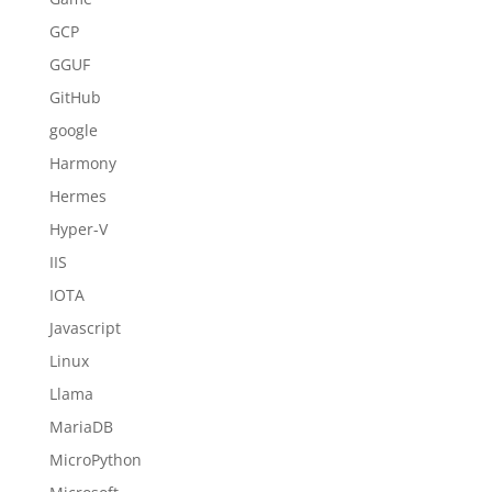
GCP
GGUF
GitHub
google
Harmony
Hermes
Hyper-V
IIS
IOTA
Javascript
Linux
Llama
MariaDB
MicroPython