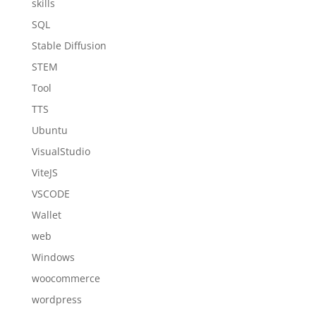
skills
SQL
Stable Diffusion
STEM
Tool
TTS
Ubuntu
VisualStudio
ViteJS
VSCODE
Wallet
web
Windows
woocommerce
wordpress