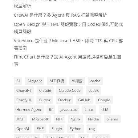
模型解析
CrewAI 是什麼？多 Agent 與 RAG 框架完整解析
Open Design 與 HTML 簡報實戰：用 Codex 做出互動式
網頁簡報
VibeVoice 是什麼？Microsoft ASR、即時 TTS 與 CPU 部
署指南
Flint Chart 是什麼？讓 AI Agent 用語意規格可靠產生圖
表
AI
AI Agent
AI工作流
AI繪圖
cache
ChatGPT
Claude
Claude Code
codex
ComfyUI
Cursor
Docker
GitHub
Google
Hermes Agent
iis
javascript
Linux
LLM
MCP
Microsoft
NFT
Nginx
Nvidia
ollama
OpenAI
PHP
Plugin
Python
rag