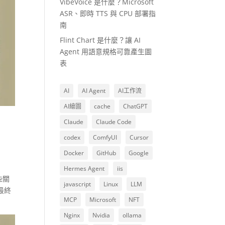
VibeVoice 是什麼？Microsoft
ASR、即時 TTS 與 CPU 部署指
南
Flint Chart 是什麼？讓 AI
Agent 用語意規格可靠產生圖
表
AI
AI Agent
AI工作流
AI繪圖
cache
ChatGPT
Claude
Claude Code
codex
ComfyUI
Cursor
Docker
GitHub
Google
Hermes Agent
iis
些關
javascript
Linux
LLM
最終
MCP
Microsoft
NFT
Nginx
Nvidia
ollama