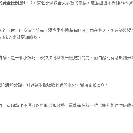
黃金比例是1:1.2
，這個比例適合大多數的電鍋，能煮出既不過硬也不過
天的時候，因為氣溫較高，
浸泡半小時左右
即可；而在冬天，則建議將浸
煮出來的米飯更加鬆軟。
白醋
，是一個小技巧。沙拉油可以讓米飯更加閃亮，而白醋則有助於讓米
5到10分鐘
，可以讓米飯吸收剩餘的水分，變得更加香Q。
勻。這個動作不僅可以幫助米飯散熱，還能確保每一粒米飯都能均勻吸收