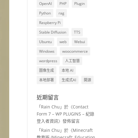
OpenAI
PHP
Plugin
Python
rag
Raspberry Pi
Stable Diffusion
TTS
Ubuntu
web
Webui
Windows
woocommerce
wordpress
人工智慧
圖像生成
本地 AI
本地部署
生成式AI
開源
近期留言
「
Rain Chu
」於〈
Contact
Form 7 – WP PLUGINS – 紀錄
登入者資訊
〉發佈留言
「
Rain Chu
」於〈
Minecraft
教育版 (Minecraft: Education