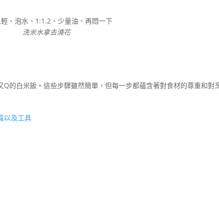
輕、泡水、1:1.2、少量油、再悶一下
洗米水拿去澆花
又Q的白米飯。這些步驟雖然簡單，但每一步都蘊含著對食材的尊重和對
知識以及工具