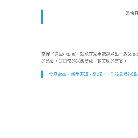
洗快且
掌握了這些小訣竅，就能在家用電鍋煮出一鍋又香
的熱愛，讓日常的米飯變成一頓美味的盛宴。
食品電商 – 新手須知，從0到1，你該具備的