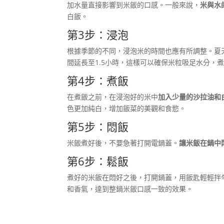
加水量直接影響到米飯的口感。一般來說，
米與水的
白飯。
第3步：浸泡
根據季節的不同，浸泡米的時間也應有所調整。夏
間延長至1.5小時，這樣可以確保米粒吸足水分，
第4步：煮飯
在煮飯之前，在浸泡好的米中
加入少量的沙拉油和
色更加純白，增加飯菜的美觀和食慾。
第5步：悶飯
米飯煮好後，不要急著打開電鍋蓋。
讓米飯在鍋中悶
第6步：鬆飯
煮好的米飯在悶好之後，打開鍋蓋，用飯匙輕輕拌
和香氣，達到整鍋米飯口感一致的效果。