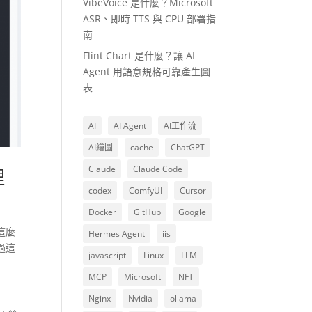
VibeVoice 是什麼？Microsoft
ASR、即時 TTS 與 CPU 部署指
南
Flint Chart 是什麼？讓 AI
Agent 用語意規格可靠產生圖
表
AI
AI Agent
AI工作流
AI繪圖
cache
ChatGPT
Claude
Claude Code
理
codex
ComfyUI
Cursor
Docker
GitHub
Google
這麼
Hermes Agent
iis
過這
javascript
Linux
LLM
MCP
Microsoft
NFT
Nginx
Nvidia
ollama