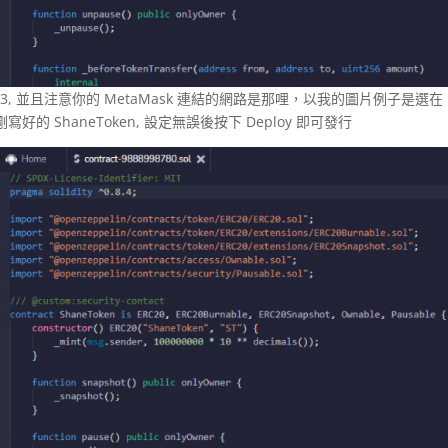
eb3, 並且注意你的 MetaMask 連結的網路是那哩，以我的圖片例子是選在
的 ShaneToken, 設定無誤後按下 Deploy 即可發行