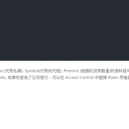
幣名稱), Symbol(代幣的代號), Premint (欲鑄的貨幣數量)的資料就
able, 如果你是為了公司發行，可以在 Access Control 中選擇 Roles 然