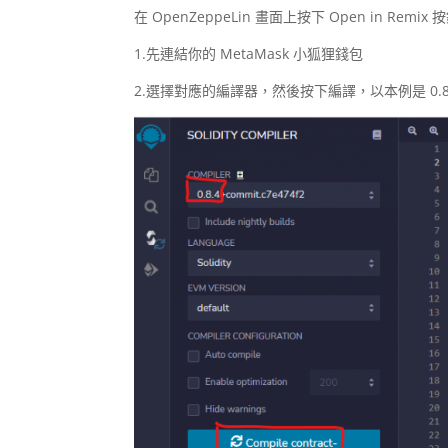
在 OpenZeppeLin 畫面上按下 Open in R
1.先連結你的 MetaMask 小狐狸錢包
2.選擇對應的編譯器，然後按下編譯，以本例是 0.8.4