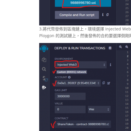
3.將代幣發佈到區塊鏈上，環境選擇 Injected W
Ploygon 的測試鏈上，然後發佈的合約要選擇倒剛剛寫好