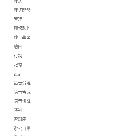
程式
程式開發
管理
簡報製作
線上學習
繪圖
行銷
記憶
設計
語音分離
語音合成
語音辨識
談判
資料庫
辦公日常