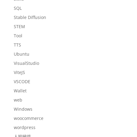
SQL
Stable Diffusion
STEM
Tool
TTS
Ubuntu
VisualStudio
ViteJS
VSCODE
Wallet
web
Windows
woocommerce
wordpress
人臉辨識