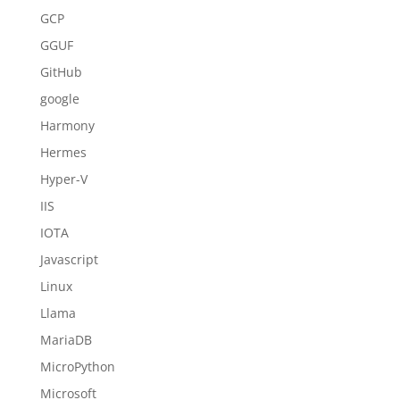
GCP
GGUF
GitHub
google
Harmony
Hermes
Hyper-V
IIS
IOTA
Javascript
Linux
Llama
MariaDB
MicroPython
Microsoft