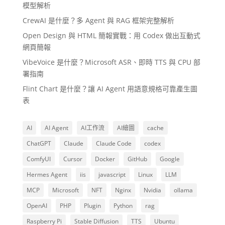
模型解析
CrewAI 是什麼？多 Agent 與 RAG 框架完整解析
Open Design 與 HTML 簡報實戰：用 Codex 做出互動式
網頁簡報
VibeVoice 是什麼？Microsoft ASR、即時 TTS 與 CPU 部
署指南
Flint Chart 是什麼？讓 AI Agent 用語意規格可靠產生圖
表
AI
AI Agent
AI工作流
AI繪圖
cache
ChatGPT
Claude
Claude Code
codex
ComfyUI
Cursor
Docker
GitHub
Google
Hermes Agent
iis
javascript
Linux
LLM
MCP
Microsoft
NFT
Nginx
Nvidia
ollama
OpenAI
PHP
Plugin
Python
rag
Raspberry Pi
Stable Diffusion
TTS
Ubuntu