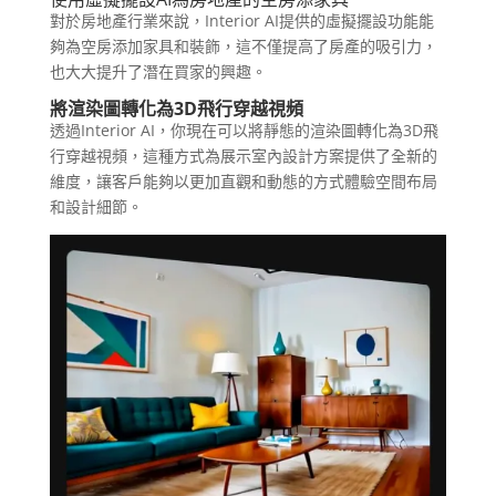
對於房地產行業來說，Interior AI提供的虛擬擺設功能能
夠為空房添加家具和裝飾，這不僅提高了房產的吸引力，
也大大提升了潛在買家的興趣。
將渲染圖轉化為3D飛行穿越視頻
透過Interior AI，你現在可以將靜態的渲染圖轉化為3D飛
行穿越視頻，這種方式為展示室內設計方案提供了全新的
維度，讓客戶能夠以更加直觀和動態的方式體驗空間布局
和設計細節。