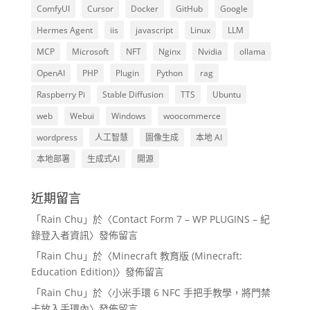
ComfyUI
Cursor
Docker
GitHub
Google
Hermes Agent
iis
javascript
Linux
LLM
MCP
Microsoft
NFT
Nginx
Nvidia
ollama
OpenAI
PHP
Plugin
Python
rag
Raspberry Pi
Stable Diffusion
TTS
Ubuntu
web
Webui
Windows
woocommerce
wordpress
人工智慧
圖像生成
本地 AI
本地部署
生成式AI
開源
近期留言
「
Rain Chu
」於〈
Contact Form 7 – WP PLUGINS – 紀
錄登入者資訊
〉發佈留言
「
Rain Chu
」於〈
Minecraft 教育版 (Minecraft:
Education Edition)
〉發佈留言
「
Rain Chu
」於〈
小米手環 6 NFC 手把手教學，將門禁
卡放入手環內
〉發佈留言