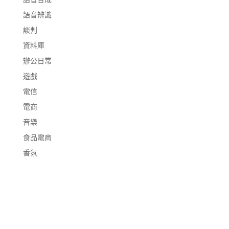
語音辨識
談判
資料庫
辦公日常
遊戲
電信
電商
音樂
食品電商
香氛