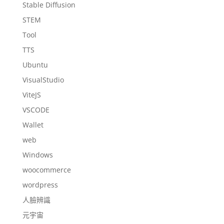
Stable Diffusion
STEM
Tool
TTS
Ubuntu
VisualStudio
ViteJS
VSCODE
Wallet
web
Windows
woocommerce
wordpress
人臉辨識
元宇宙