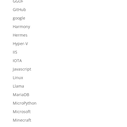
GGUF
GitHub
google
Harmony
Hermes
Hyper-V
IIS
IOTA
Javascript
Linux
Llama
MariaDB
MicroPython
Microsoft
Minecraft