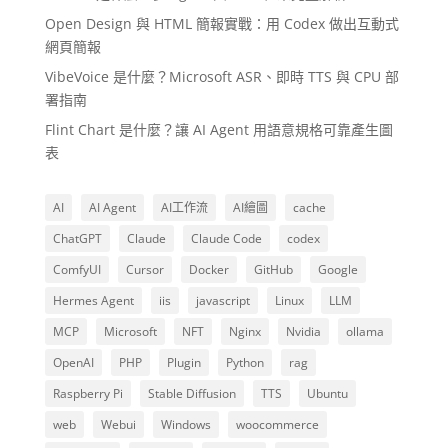
Open Design 與 HTML 簡報實戰：用 Codex 做出互動式
網頁簡報
VibeVoice 是什麼？Microsoft ASR、即時 TTS 與 CPU 部
署指南
Flint Chart 是什麼？讓 AI Agent 用語意規格可靠產生圖
表
AI
AI Agent
AI工作流
AI繪圖
cache
ChatGPT
Claude
Claude Code
codex
ComfyUI
Cursor
Docker
GitHub
Google
Hermes Agent
iis
javascript
Linux
LLM
MCP
Microsoft
NFT
Nginx
Nvidia
ollama
OpenAI
PHP
Plugin
Python
rag
Raspberry Pi
Stable Diffusion
TTS
Ubuntu
web
Webui
Windows
woocommerce