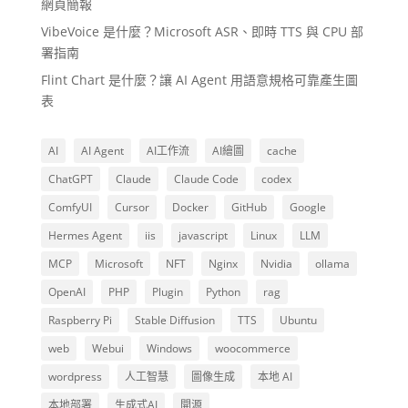
網頁簡報
VibeVoice 是什麼？Microsoft ASR、即時 TTS 與 CPU 部
署指南
Flint Chart 是什麼？讓 AI Agent 用語意規格可靠產生圖
表
AI
AI Agent
AI工作流
AI繪圖
cache
ChatGPT
Claude
Claude Code
codex
ComfyUI
Cursor
Docker
GitHub
Google
Hermes Agent
iis
javascript
Linux
LLM
MCP
Microsoft
NFT
Nginx
Nvidia
ollama
OpenAI
PHP
Plugin
Python
rag
Raspberry Pi
Stable Diffusion
TTS
Ubuntu
web
Webui
Windows
woocommerce
wordpress
人工智慧
圖像生成
本地 AI
本地部署
生成式AI
開源