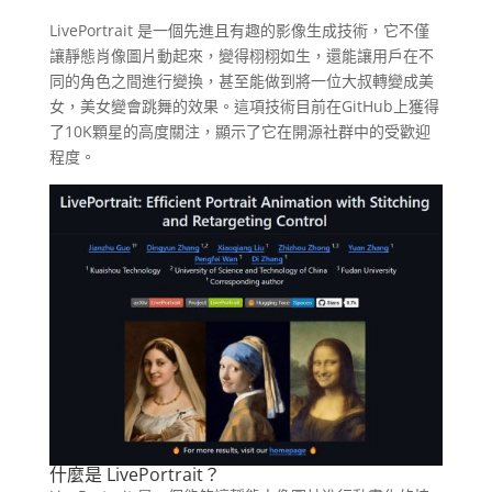
LivePortrait 是一個先進且有趣的影像生成技術，它不僅
讓靜態肖像圖片動起來，變得栩栩如生，還能讓用戶在不
同的角色之間進行變換，甚至能做到將一位大叔轉變成美
女，美女變會跳舞的效果。這項技術目前在GitHub上獲得
了10K顆星的高度關注，顯示了它在開源社群中的受歡迎
程度。
什麼是 LivePortrait？