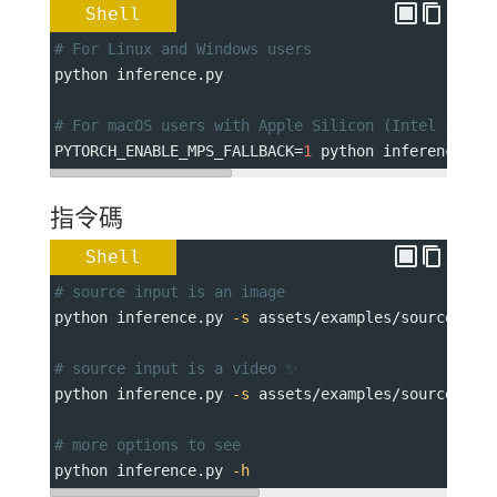
Shell
# For Linux and Windows users
python inference.py
# For macOS users with Apple Silicon (Intel is no
PYTORCH_ENABLE_MPS_FALLBACK
=
1
 python inference.py
指令碼
Shell
# source input is an image
python inference.py 
-s
 assets/examples/source/s9.
# source input is a video ✨
python inference.py 
-s
 assets/examples/source/s13
# more options to see
python inference.py 
-h