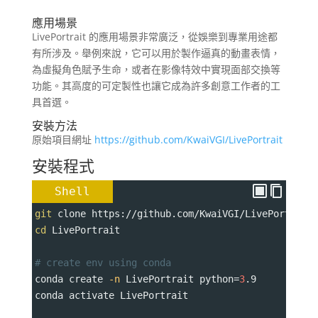
應用場景
LivePortrait 的應用場景非常廣泛，從娛樂到專業用途都
有所涉及。舉例來說，它可以用於製作逼真的動畫表情，
為虛擬角色賦予生命，或者在影像特效中實現面部交換等
功能。其高度的可定製性也讓它成為許多創意工作者的工
具首選。
安裝方法
原始項目網址
https://github.com/KwaiVGI/LivePortrait
安裝程式
Shell
git
 clone https://github.com/KwaiVGI/LivePortrait
cd
 LivePortrait
# create env using conda
conda create 
-n
 LivePortrait 
python
=
3
.9
conda activate LivePortrait