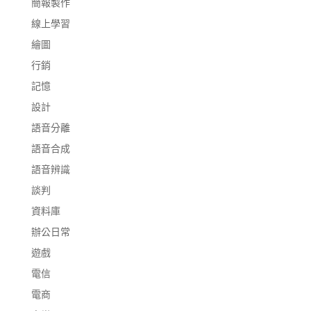
簡報製作
線上學習
繪圖
行銷
記憶
設計
語音分離
語音合成
語音辨識
談判
資料庫
辦公日常
遊戲
電信
電商