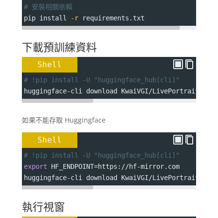
# 安裝相關依賴
pip install 
-r
 requirements.txt
下載預訓練資料
Shell
# !pip install -U "huggingface_hub[cli]"
huggingface-cli download KwaiVGI/LivePortrait 
--l
如果不能存取 Huggingface
Shell
# !pip install -U "huggingface_hub[cli]"
export
HF_ENDPOINT
=
https://hf-mirror.com
huggingface-cli download KwaiVGI/LivePortrait 
--l
執行視窗