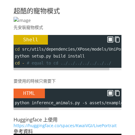
超酷的寵物模式
先安裝寵物模式
Shell
cd
 src/utils/dependencies/XPose/models/UniPose/op
python setup.py build install
cd
-
# equal to cd ../../../../../../../
要使用的時候只需要下
HTML
python inference_animals.py -s assets/examples/so
Huggingface 上使用
https://huggingface.co/spaces/KwaiVGI/LivePortrait
參考資料