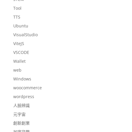
Tool
TTS
Ubuntu
VisualStudio
ViteJS
VSCODE
Wallet
web
Windows
woocommerce
wordpress
人臉辨識
元宇宙
創新創業
加密貨幣