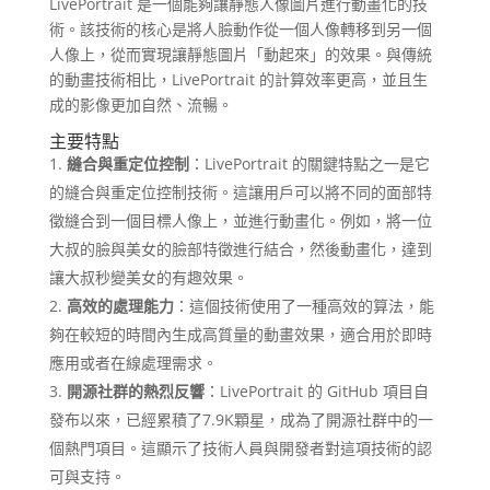
LivePortrait 是一個能夠讓靜態人像圖片進行動畫化的技
術。該技術的核心是將人臉動作從一個人像轉移到另一個
人像上，從而實現讓靜態圖片「動起來」的效果。與傳統
的動畫技術相比，LivePortrait 的計算效率更高，並且生
成的影像更加自然、流暢。
主要特點
縫合與重定位控制
：LivePortrait 的關鍵特點之一是它
的縫合與重定位控制技術。這讓用戶可以將不同的面部特
徵縫合到一個目標人像上，並進行動畫化。例如，將一位
大叔的臉與美女的臉部特徵進行結合，然後動畫化，達到
讓大叔秒變美女的有趣效果。
高效的處理能力
：這個技術使用了一種高效的算法，能
夠在較短的時間內生成高質量的動畫效果，適合用於即時
應用或者在線處理需求。
開源社群的熱烈反響
：LivePortrait 的 GitHub 項目自
發布以來，已經累積了7.9K顆星，成為了開源社群中的一
個熱門項目。這顯示了技術人員與開發者對這項技術的認
可與支持。