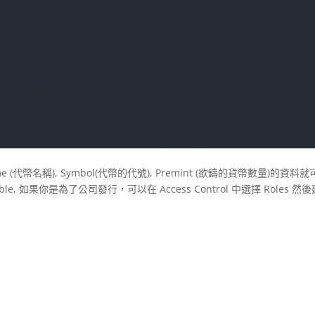
幣名稱), Symbol(代幣的代號), Premint (欲鑄的貨幣數量)的資料就
able, 如果你是為了公司發行，可以在 Access Control 中選擇 Roles 然