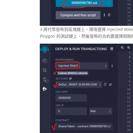
3.將代幣發佈到區塊鏈上，環境選擇 Injected W
Ploygon 的測試鏈上，然後發佈的合約要選擇倒剛剛寫好