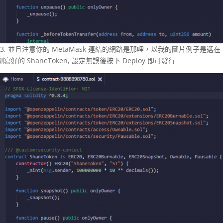
eb3, 並且注意你的 MetaMask 連結的網路是那哩，以我的圖片例子是選在
的 ShaneToken, 設定無誤後按下 Deploy 即可發行