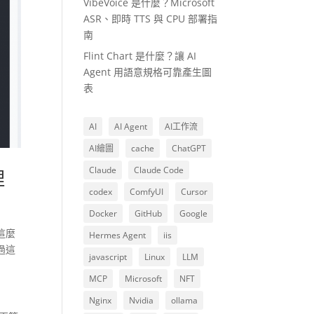
VibeVoice 是什麼？Microsoft
ASR、即時 TTS 與 CPU 部署指
南
Flint Chart 是什麼？讓 AI
Agent 用語意規格可靠產生圖
表
AI
AI Agent
AI工作流
AI繪圖
cache
ChatGPT
Claude
Claude Code
理
codex
ComfyUI
Cursor
Docker
GitHub
Google
這麼
Hermes Agent
iis
過這
javascript
Linux
LLM
MCP
Microsoft
NFT
Nginx
Nvidia
ollama