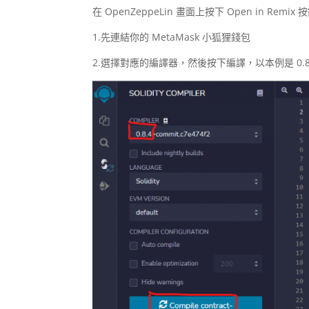
在 OpenZeppeLin 畫面上按下 Open in R
1.先連結你的 MetaMask 小狐狸錢包
2.選擇對應的編譯器，然後按下編譯，以本例是 0.8.4