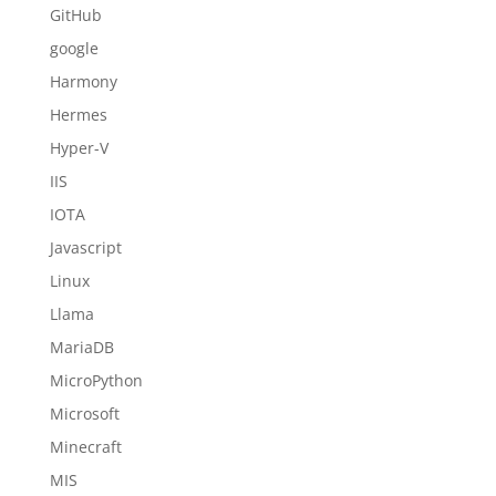
GitHub
google
Harmony
Hermes
Hyper-V
IIS
IOTA
Javascript
Linux
Llama
MariaDB
MicroPython
Microsoft
Minecraft
MIS