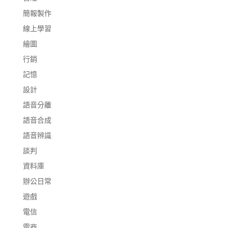
簡報製作
線上學習
繪圖
行銷
記憶
設計
語音分離
語音合成
語音辨識
談判
資料庫
辦公日常
遊戲
電信
電商