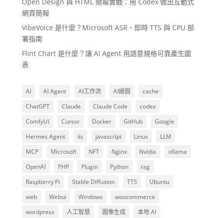
Open Design 與 HTML 簡報實戰：用 Codex 做出互動式
網頁簡報
VibeVoice 是什麼？Microsoft ASR、即時 TTS 與 CPU 部
署指南
Flint Chart 是什麼？讓 AI Agent 用語意規格可靠產生圖
表
AI
AI Agent
AI工作流
AI繪圖
cache
ChatGPT
Claude
Claude Code
codex
ComfyUI
Cursor
Docker
GitHub
Google
Hermes Agent
iis
javascript
Linux
LLM
MCP
Microsoft
NFT
Nginx
Nvidia
ollama
OpenAI
PHP
Plugin
Python
rag
Raspberry Pi
Stable Diffusion
TTS
Ubuntu
web
Webui
Windows
woocommerce
wordpress
人工智慧
圖像生成
本地 AI