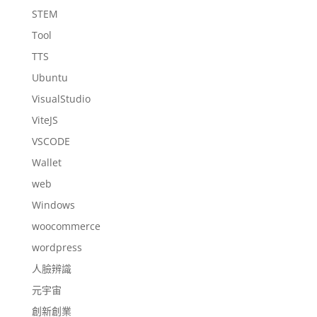
STEM
Tool
TTS
Ubuntu
VisualStudio
ViteJS
VSCODE
Wallet
web
Windows
woocommerce
wordpress
人臉辨識
元宇宙
創新創業