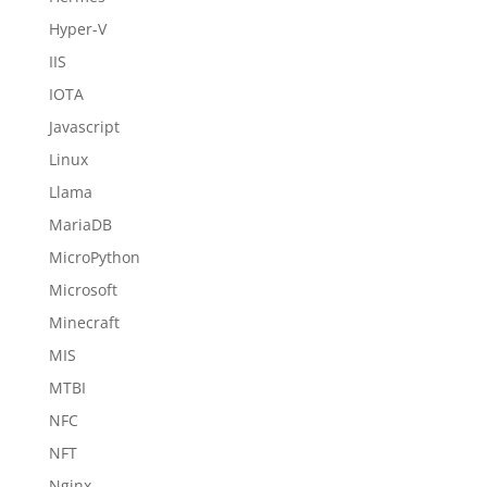
Hyper-V
IIS
IOTA
Javascript
Linux
Llama
MariaDB
MicroPython
Microsoft
Minecraft
MIS
MTBI
NFC
NFT
Nginx