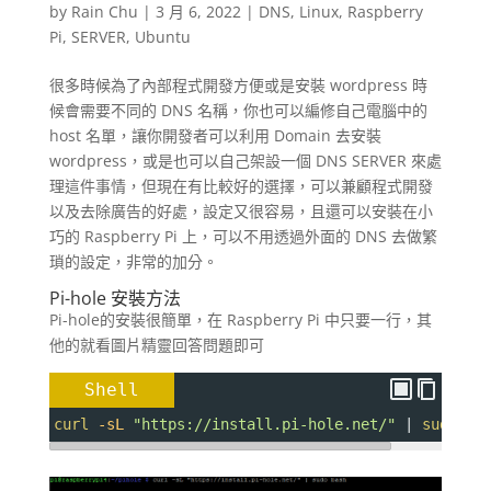
by
Rain Chu
|
3 月 6, 2022
|
DNS
,
Linux
,
Raspberry
Pi
,
SERVER
,
Ubuntu
很多時候為了內部程式開發方便或是安裝 wordpress 時
候會需要不同的 DNS 名稱，你也可以編修自己電腦中的
host 名單，讓你開發者可以利用 Domain 去安裝
wordpress，或是也可以自己架設一個 DNS SERVER 來處
理這件事情，但現在有比較好的選擇，可以兼顧程式開發
以及去除廣告的好處，設定又很容易，且還可以安裝在小
巧的 Raspberry Pi 上，可以不用透過外面的 DNS 去做繁
瑣的設定，非常的加分。
Pi-hole 安裝方法
Pi-hole的安裝很簡單，在 Raspberry Pi 中只要一行，其
他的就看圖片精靈回答問題即可
Shell
curl
-sL
"https://install.pi-hole.net/"
 | 
sudo
ba