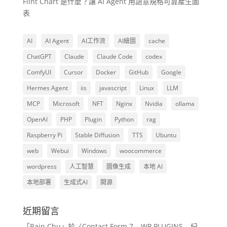
Flint Chart 是什麼？讓 AI Agent 用語意規格可靠產生圖
表
AI
AI Agent
AI工作流
AI繪圖
cache
ChatGPT
Claude
Claude Code
codex
ComfyUI
Cursor
Docker
GitHub
Google
Hermes Agent
iis
javascript
Linux
LLM
MCP
Microsoft
NFT
Nginx
Nvidia
ollama
OpenAI
PHP
Plugin
Python
rag
Raspberry Pi
Stable Diffusion
TTS
Ubuntu
web
Webui
Windows
woocommerce
wordpress
人工智慧
圖像生成
本地 AI
本地部署
生成式AI
開源
近期留言
「
Rain Chu
」於〈
Contact Form 7 – WP PLUGINS – 紀