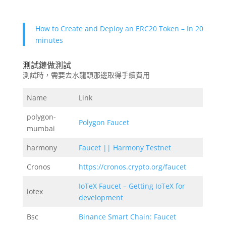
How to Create and Deploy an ERC20 Token – In 20
minutes
測試鏈做測試
測試時，需要去水龍頭那邊取得手續費用
Name
Link
polygon-
Polygon Faucet
mumbai
harmony
Faucet || Harmony Testnet
Cronos
https://cronos.crypto.org/faucet
IoTeX Faucet – Getting IoTeX for
iotex
development
Bsc
Binance Smart Chain: Faucet