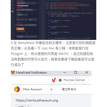
5.在 MetaMask 中確認合約正確性，注意發行到的網路是
否正確，以及看一下 Gas Fee 多少錢，本例是發行在
Ploygon 上，所以使用的代幣是 MATIC ，自己的錢包有
沒有對應的代幣可以支付，檢查完畢按下確認後就可以發
行成功了