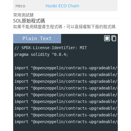
Heco
Huobi ECO Chain
常用測試鏈
SOL原始程式碼
如果不能用精靈產生程式碼，可以直接複製下面的程式碼
Plain Text
// SPDX-License-Identifier: MIT
pragma solidity ^0.8.4;
import "@openzeppelin/contracts-upgradeable/token
import "@openzeppelin/contracts-upgradeable/token
import "@openzeppelin/contracts-upgradeable/token
import "@openzeppelin/contracts-upgradeable/acces
import "@openzeppelin/contracts-upgradeable/secur
import "@openzeppelin/contracts-upgradeable/token
import "@openzeppelin/contracts-upgradeable/token
import "@openzeppelin/contracts-upgradeable/token
import "@openzeppelin/contracts-upgradeable/proxy