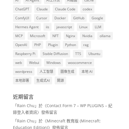
AI
AI Agent
AI工作流
AI繪圖
cache
ChatGPT
Claude
Claude Code
codex
ComfyUI
Cursor
Docker
GitHub
Google
Hermes Agent
iis
javascript
Linux
LLM
MCP
Microsoft
NFT
Nginx
Nvidia
ollama
OpenAI
PHP
Plugin
Python
rag
Raspberry Pi
Stable Diffusion
TTS
Ubuntu
web
Webui
Windows
woocommerce
wordpress
人工智慧
圖像生成
本地 AI
本地部署
生成式AI
開源
近期留言
「
Rain Chu
」於〈
Contact Form 7 – WP PLUGINS – 紀
錄登入者資訊
〉發佈留言
「
Rain Chu
」於〈
Minecraft 教育版 (Minecraft:
Education Edition)
〉發佈留言