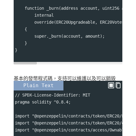
    function _burn(address account, uint256 amoun
        internal
        override(ERC20Upgradeable, ERC20VotesUpgr
    {
        super._burn(account, amount);
    }
}
基本的發幣程式碼，支持可以維護以及可以銷毀
Plain Text
// SPDX-License-Identifier: MIT
pragma solidity ^0.8.4;
import "@openzeppelin/contracts/token/ERC20/ERC20
import "@openzeppelin/contracts/token/ERC20/exten
import "@openzeppelin/contracts/access/Ownable.so