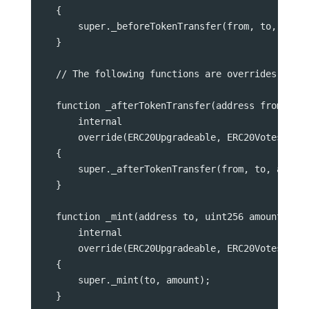
    {
        super._beforeTokenTransfer(from, to, amou
    }
    // The following functions are overrides requ
    function _afterTokenTransfer(address from, ad
        internal
        override(ERC20Upgradeable, ERC20VotesUpgr
    {
        super._afterTokenTransfer(from, to, amoun
    }
    function _mint(address to, uint256 amount)
        internal
        override(ERC20Upgradeable, ERC20VotesUpgr
    {
        super._mint(to, amount);
    }