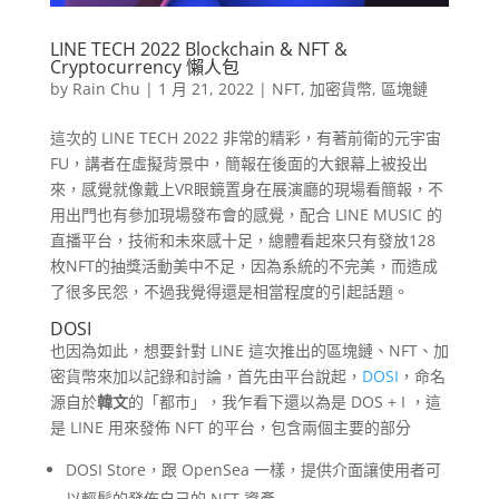
LINE TECH 2022 Blockchain & NFT &
Cryptocurrency 懶人包
by
Rain Chu
|
1 月 21, 2022
|
NFT
,
加密貨幣
,
區塊鏈
這次的 LINE TECH 2022 非常的精彩，有著前衛的元宇宙
FU，講者在虛擬背景中，簡報在後面的大銀幕上被投出
來，感覺就像戴上VR眼鏡置身在展演廳的現場看簡報，不
用出門也有參加現場發布會的感覺，配合 LINE MUSIC 的
直播平台，技術和未來感十足，總體看起來只有發放128
枚NFT的抽獎活動美中不足，因為系統的不完美，而造成
了很多民怨，不過我覺得還是相當程度的引起話題。
DOSI
也因為如此，想要針對 LINE 這次推出的區塊鏈、NFT、加
密貨幣來加以記錄和討論，首先由平台說起，
DOSI
，命名
源自於
韓文
的「都市」，我乍看下還以為是 DOS + I ，這
是 LINE 用來發佈 NFT 的平台，包含兩個主要的部分
DOSI Store，跟 OpenSea 一樣，提供介面讓使用者可
以輕鬆的發佈自己的 NFT 資產