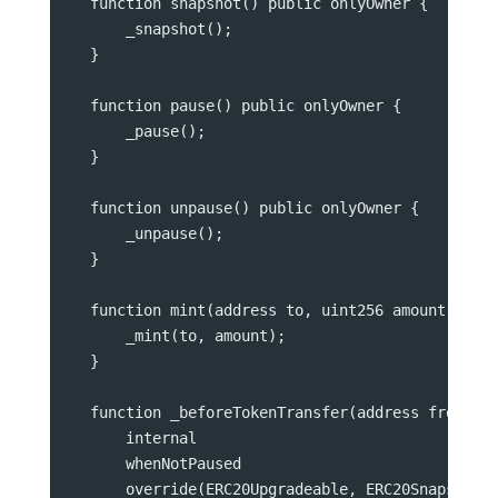
    function snapshot() public onlyOwner {
        _snapshot();
    }
    function pause() public onlyOwner {
        _pause();
    }
    function unpause() public onlyOwner {
        _unpause();
    }
    function mint(address to, uint256 amount) pub
        _mint(to, amount);
    }
    function _beforeTokenTransfer(address from, a
        internal
        whenNotPaused
        override(ERC20Upgradeable, ERC20SnapshotU