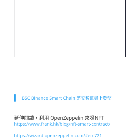
BSC Binance Smart Chain 幣安智能鏈上發幣
延伸閱讀，利用 OpenZeppelin 來發NFT
https://www.frank.hk/blog/nft-smart-contract/
https://wizard.openzeppelin.com/#erc721