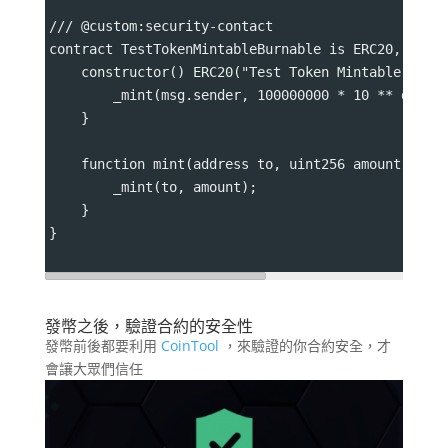
/// @custom:security-contact 
contract TestTokenMintableBurnable is ERC20, ERC2
    constructor() ERC20("Test Token Mintable Burn
        _mint(msg.sender, 100000000 * 10 ** decim
    }
    function mint(address to, uint256 amount) pub
        _mint(to, amount);
    }
}
發幣之後，驗證合約的安全性
發幣前後都要利用
CoinTool
，來驗證的你合約安全，才
會讓大眾們信任