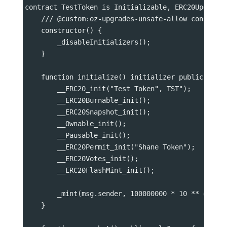
contract TestToken is Initializable, ERC20Upgrade
    /// @custom:oz-upgrades-unsafe-allow construc
    constructor() {
        _disableInitializers();
    }
    function initialize() initializer public {
        __ERC20_init("Test Token", TST");
        __ERC20Burnable_init();
        __ERC20Snapshot_init();
        __Ownable_init();
        __Pausable_init();
        __ERC20Permit_init("Shane Token");
        __ERC20Votes_init();
        __ERC20FlashMint_init();
        _mint(msg.sender, 100000000 * 10 ** decim
    }