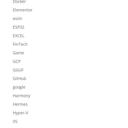
Docker
Elementor
esim
ESP32
EXCEL
FinTech
Game
GCP
GGUF
GitHub
google
Harmony
Hermes
Hyper-V
IIS