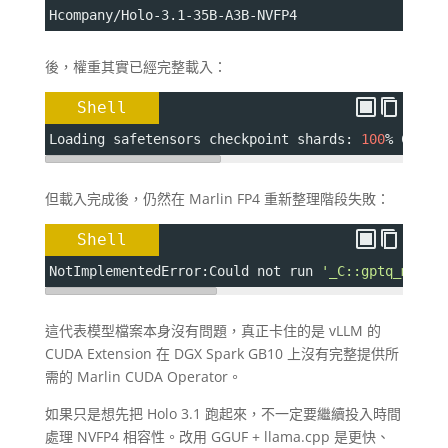
Hcompany/Holo-3.1-35B-A3B-NVFP4
後，權重其實已經完整載入：
Shell
Loading safetensors checkpoint shards: 
100
% Compl
但載入完成後，仍然在 Marlin FP4 重新整理階段失敗：
Shell
NotImplementedError:Could not run 
'_C::gptq_marli
這代表模型檔案本身沒有問題，真正卡住的是 vLLM 的
CUDA Extension 在 DGX Spark GB10 上沒有完整提供所
需的 Marlin CUDA Operator。
如果只是想先把 Holo 3.1 跑起來，不一定要繼續投入時間
處理 NVFP4 相容性。改用 GGUF + llama.cpp 是更快、