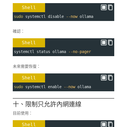
Shell
sudo
 systemctl disable 
--now
 ollama
確認：
Shell
systemctl status ollama 
--no-pager
未來需要恢復：
Shell
sudo
 systemctl enable 
--now
 ollama
十、限制只允許內網連線
目前使用：
Shell