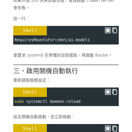
如果外接 SSD 尚未掛載完成，直接啟動
llama-server
會失敗。
這一行：
Shell
RequiresMountsFor
=
/mnt/ai-models
會要求 systemd 先準備好該掛載點，再啟動 Router。
三、啟用開機自動執行
重新讀取服務設定：
Shell
sudo
 systemctl daemon-reload
設定開機自動啟動，並立即啟動：
Shell