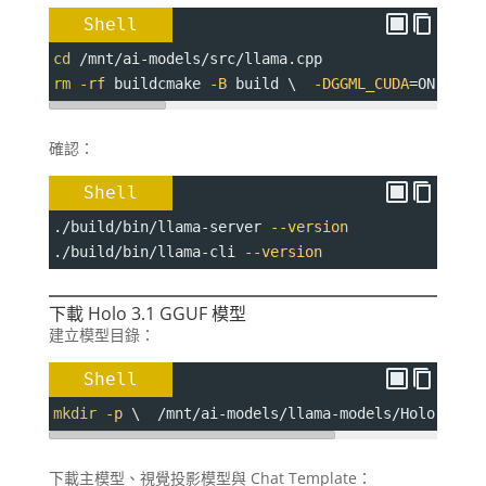
Shell
cd
 /mnt/ai-models/src/llama.cpp
rm
-rf
 buildcmake 
-B
 build \  
-DGGML_CUDA
=
ON \  
-
確認：
Shell
./build/bin/llama-server 
--version
./build/bin/llama-cli 
--version
下載 Holo 3.1 GGUF 模型
建立模型目錄：
Shell
mkdir
-p
 \  /mnt/ai-models/llama-models/Holo-3.1-
下載主模型、視覺投影模型與 Chat Template：