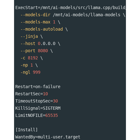
ExecStart
=
/mnt/ai-models/src/llama.cpp/build/bin/
--models-dir
 /mnt/ai-models/llama-models \
--models-max
1
 \
--models-autoload
 \
--jinja
 \
--host
0
.0.0.0 \
--port
8080
 \
-c
8192
 \
-np
1
 \
-ngl
999
Restart
=
on-failure
RestartSec
=
10
TimeoutStopSec
=
30
KillSignal
=
SIGTERM
LimitNOFILE
=
65535
[Install]
WantedBy
=
multi-user.target