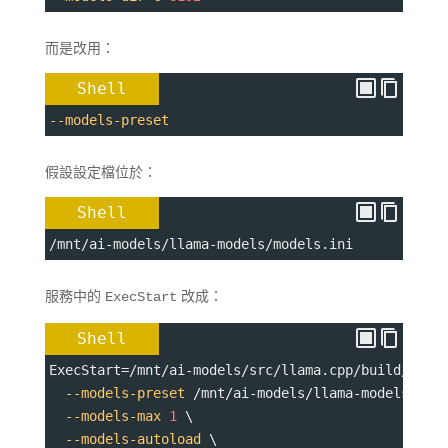
而是改用：
Shell
--models-preset
假設設定檔位於：
Shell
/mnt/ai-models/llama-models/models.ini
服務中的
改成：
ExecStart
Shell
ExecStart
=
/mnt/ai-models/src/llama.cpp/build/bin/
--models-preset
 /mnt/ai-models/llama-models/mod
--models-max
1
 \
--models-autoload
 \