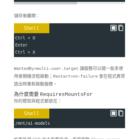
儲存後離開：
Shell
Ctrl 
+
 O
Enter
Ctrl 
+
 X
讓服務可以隨一般多使
WantedBy=multi-user.target
用者開機流程啟動；
會在程式異常
Restart=on-failure
退出時重新啟動服務。
為什麼需要
RequiresMountsFor
你的模型與程式都放在：
Shell
/mnt/ai-models