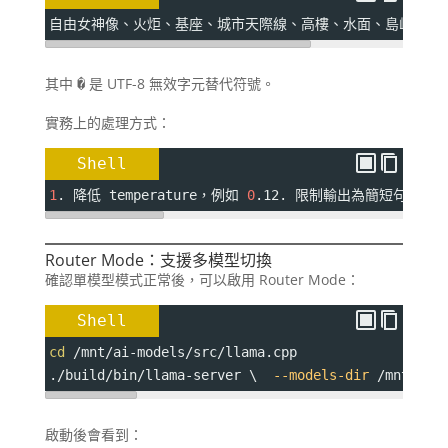
自由女神像、火炬、基座、城市天際線、高樓、水面、島嶼、樹
其中
是 UTF-8 無效字元替代符號。
�
實務上的處理方式：
Shell
1
. 降低 temperature，例如 
0
.12. 限制輸出為簡短句子3. 提
Router Mode：支援多模型切換
確認單模型模式正常後，可以啟用 Router Mode：
Shell
cd
 /mnt/ai-models/src/llama.cpp
./build/bin/llama-server \  
--models-dir
 /mnt/ai-
啟動後會看到：