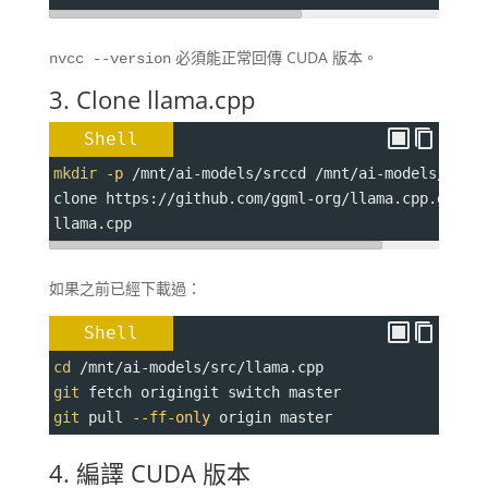
必須能正常回傳 CUDA 版本。
nvcc --version
3. Clone llama.cpp
Shell
mkdir
-p
 /mnt/ai-models/srccd /mnt/ai-models/srcg
clone https://github.com/ggml-org/llama.cpp.gitcd
llama.cpp
如果之前已經下載過：
Shell
cd
 /mnt/ai-models/src/llama.cpp
git
 fetch origingit switch master
git
 pull 
--ff-only
 origin master
4. 編譯 CUDA 版本