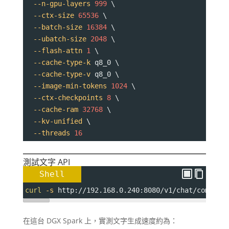
--n-gpu-layers
999
 \
--ctx-size
65536
 \
--batch-size
16384
 \
--ubatch-size
2048
 \
--flash-attn
1
 \
--cache-type-k
 q8_0 \
--cache-type-v
 q8_0 \
--image-min-tokens
1024
 \
--ctx-checkpoints
8
 \
--cache-ram
32768
 \
--kv-unified
 \
--threads
16
測試文字 API
Shell
curl
-s
 http://192.168.0.240:8080/v1/chat/complet
在這台 DGX Spark 上，實測文字生成速度約為：