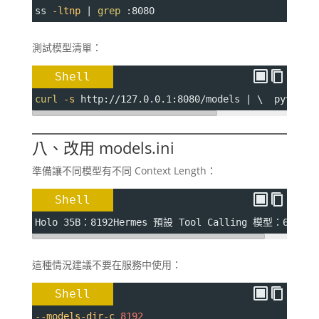
ss 
-ltnp
 | 
grep
 :8080
測試模型清單：
Shell
curl
-s
 http://127.0.0.1:8080/models | \  python3
八、改用 models.ini
準備讓不同模型有不同 Context Length：
Shell
Holo 35B：8192Hermes 預設 Tool Calling 模型：65536
這種情況建議不要在服務中使用：
Shell
--models-dir-c
8192