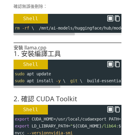
確認無誤後刪除：
Shell
rm
-rf
 \  /mnt/ai-models/huggingface/hub/models--
安裝 llama.cpp
1. 安裝編譯工具
Shell
sudo
 apt update
sudo
 apt install 
-y
 \  
git
 \  build-essential \  
2. 確認 CUDA Toolkit
Shell
export
CUDA_HOME
=
/usr/local/cudaexport 
PATH
=
"
${CU
export
LD_LIBRARY_PATH
=
"
${CUDA_HOME}
/lib64:
${LD_L
nvcc 
--versionnvidia-smi