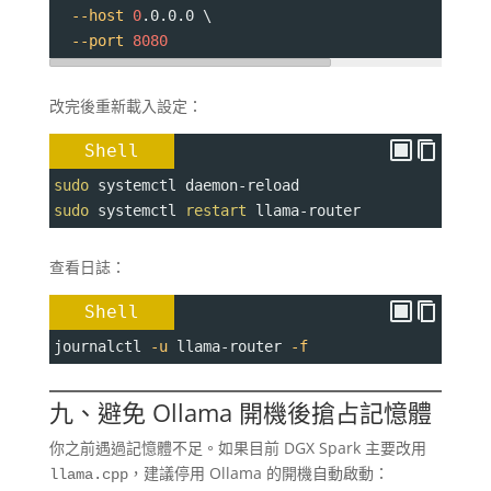
--host
0
.0.0.0 \
--port
8080
改完後重新載入設定：
Shell
sudo
 systemctl daemon-reload
sudo
 systemctl 
restart
 llama-router
查看日誌：
Shell
journalctl 
-u
 llama-router 
-f
九、避免 Ollama 開機後搶占記憶體
你之前遇過記憶體不足。如果目前 DGX Spark 主要改用
，建議停用 Ollama 的開機自動啟動：
llama.cpp