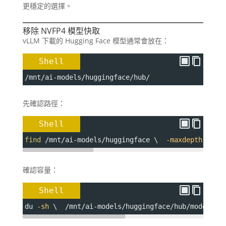
更穩定的選擇。
移除 NVFP4 模型快取
vLLM 下載的 Hugging Face 模型通常會放在：
Shell
/mnt/ai-models/huggingface/hub/
先確認路徑：
Shell
find
 /mnt/ai-models/huggingface \  
-maxdepth
3
 \ 
確認容量：
Shell
du 
-sh
 \  /mnt/ai-models/huggingface/hub/models--