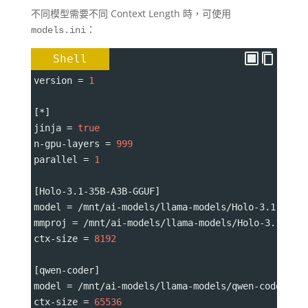
不同模型需要不同 Context Length 時，可使用
：
models.ini
Shell
version 
=
1
[*]
jinja 
=
true
n-gpu-layers 
=
999
parallel 
=
1
[Holo-3.1-35B-A3B-GGUF]
model 
=
 /mnt/ai-models/llama-models/Holo-3.1-35B-
mmproj 
=
 /mnt/ai-models/llama-models/Holo-3.1-35B
ctx-size 
=
8192
[qwen-coder]
model 
=
 /mnt/ai-models/llama-models/qwen-coder-14
ctx-size 
=
65536