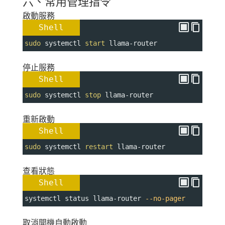
六、常用管理指令
啟動服務
Shell
sudo
 systemctl 
start
 llama-router
停止服務
Shell
sudo
 systemctl 
stop
 llama-router
重新啟動
Shell
sudo
 systemctl 
restart
 llama-router
查看狀態
Shell
systemctl status llama-router 
--no-pager
取消開機自動啟動