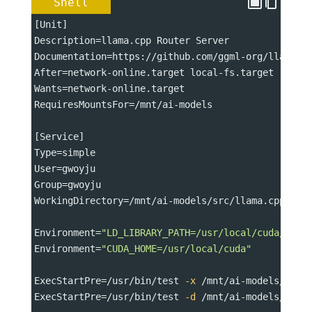
Shell
[Unit]
Description
=
llama.cpp Router Server
Documentation
=
https://github.com/ggml-org/llama.c
After
=
network-online.target local-fs.target
Wants
=
network-online.target
RequiresMountsFor
=
/mnt/ai-models
[Service]
Type
=
simple
User
=
gwoyju
Group
=
gwoyju
WorkingDirectory
=
/mnt/ai-models/src/llama.cpp
Environment
=
"LD_LIBRARY_PATH=/usr/local/cuda/lib6
Environment
=
"CUDA_HOME=/usr/local/cuda"
ExecStartPre
=
/usr/bin/test 
-x
 /mnt/ai-models/src/
ExecStartPre
=
/usr/bin/test 
-d
 /mnt/ai-models/llam