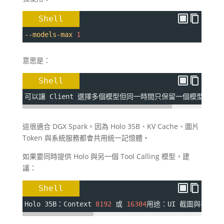
Shell
--models-max
1
意思是：
Shell
可以讓 Client 選擇多個模型但同一時間只保留一個模型在記
這很適合 DGX Spark。因為 Holo 35B、KV Cache、圖片
Token 與系統服務都會共用統一記憶體。
如果要同時提供 Holo 與另一個 Tool Calling 模型，建
議：
Shell
Holo 35B：Context 
8192
 或 
16384
用途：UI 截圖與視覺分析較