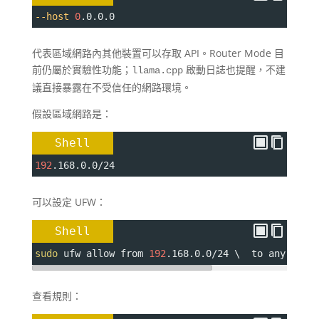
--host
0
.0.0.0
代表區域網路內其他裝置可以存取 API。Router Mode 目
前仍屬於實驗性功能；
啟動日誌也提醒，不建
llama.cpp
議直接暴露在不受信任的網路環境。
假設區域網路是：
Shell
192
.168.0.0/24
可以設定 UFW：
Shell
sudo
 ufw allow from 
192
.168.0.0/24 \  to any port
查看規則：