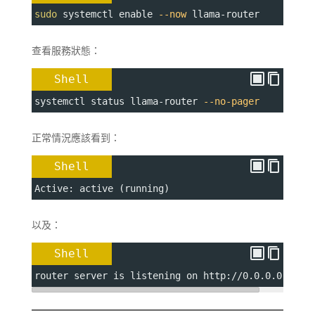
sudo
 systemctl enable 
--now
 llama-router
查看服務狀態：
Shell
systemctl status llama-router 
--no-pager
正常情況應該看到：
Shell
Active: active (running)
以及：
Shell
router server is listening on http://0.0.0.0:8080