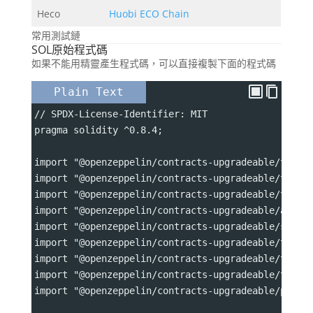
Heco
Huobi ECO Chain
常用測試鏈
SOL原始程式碼
如果不能用精靈產生程式碼，可以直接複製下面的程式碼
Plain Text
// SPDX-License-Identifier: MIT
pragma solidity ^0.8.4;
import "@openzeppelin/contracts-upgradeable/token
import "@openzeppelin/contracts-upgradeable/token
import "@openzeppelin/contracts-upgradeable/token
import "@openzeppelin/contracts-upgradeable/acces
import "@openzeppelin/contracts-upgradeable/secur
import "@openzeppelin/contracts-upgradeable/token
import "@openzeppelin/contracts-upgradeable/token
import "@openzeppelin/contracts-upgradeable/token
import "@openzeppelin/contracts-upgradeable/proxy