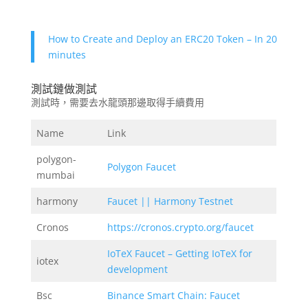
How to Create and Deploy an ERC20 Token – In 20
minutes
測試鏈做測試
測試時，需要去水龍頭那邊取得手續費用
Name
Link
polygon-
Polygon Faucet
mumbai
harmony
Faucet || Harmony Testnet
Cronos
https://cronos.crypto.org/faucet
IoTeX Faucet – Getting IoTeX for
iotex
development
Bsc
Binance Smart Chain: Faucet