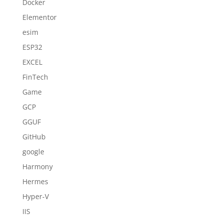
Docker
Elementor
esim
ESP32
EXCEL
FinTech
Game
GCP
GGUF
GitHub
google
Harmony
Hermes
Hyper-V
IIS