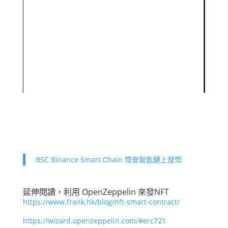
BSC Binance Smart Chain 幣安智能鏈上發幣
延伸閱讀，利用 OpenZeppelin 來發NFT
https://www.frank.hk/blog/nft-smart-contract/
https://wizard.openzeppelin.com/#erc721