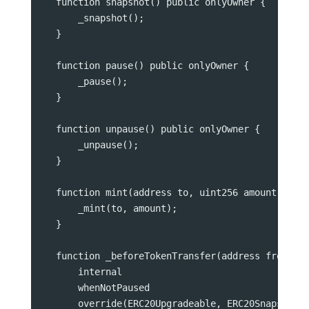
    function snapshot() public onlyOwner {
        _snapshot();
    }
    function pause() public onlyOwner {
        _pause();
    }
    function unpause() public onlyOwner {
        _unpause();
    }
    function mint(address to, uint256 amount) pub
        _mint(to, amount);
    }
    function _beforeTokenTransfer(address from, a
        internal
        whenNotPaused
        override(ERC20Upgradeable, ERC20SnapshotU