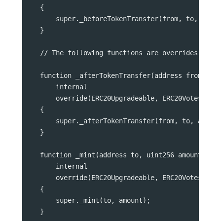
    {
        super._beforeTokenTransfer(from, to, amou
    }
    // The following functions are overrides requ
    function _afterTokenTransfer(address from, ad
        internal
        override(ERC20Upgradeable, ERC20VotesUpgr
    {
        super._afterTokenTransfer(from, to, amoun
    }
    function _mint(address to, uint256 amount)
        internal
        override(ERC20Upgradeable, ERC20VotesUpgr
    {
        super._mint(to, amount);
    }