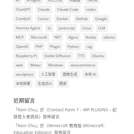
AI
AI Agent
AI工作流
AI繪圖
cache
ChatGPT
Claude
Claude Code
codex
ComfyUI
Cursor
Docker
GitHub
Google
Hermes Agent
iis
javascript
Linux
LLM
MCP
Microsoft
NFT
Nginx
Nvidia
ollama
OpenAI
PHP
Plugin
Python
rag
Raspberry Pi
Stable Diffusion
TTS
Ubuntu
web
Webui
Windows
woocommerce
wordpress
人工智慧
圖像生成
本地 AI
本地部署
生成式AI
開源
近期留言
「
Rain Chu
」於〈
Contact Form 7 – WP PLUGINS – 紀
錄登入者資訊
〉發佈留言
「
Rain Chu
」於〈
Minecraft 教育版 (Minecraft:
Education Edition)
〉發佈留言