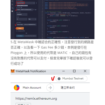
5.在 MetaMask 中確認合約正確性，注意發行到的網路是
否正確，以及看一下 Gas Fee 多少錢，本例是發行在
Ploygon 上，所以使用的代幣是 MATIC ，自己的錢包有
沒有對應的代幣可以支付，檢查完畢按下確認後就可以發
行成功了