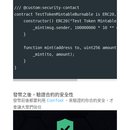
/// @custom:security-contact 
contract TestTokenMintableBurnable is ERC20, ERC2
    constructor() ERC20("Test Token Mintable Burn
        _mint(msg.sender, 100000000 * 10 ** decim
    }
    function mint(address to, uint256 amount) pub
        _mint(to, amount);
    }
}
發幣之後，驗證合約的安全性
發幣前後都要利用
CoinTool
，來驗證的你合約安全，才
會讓大眾們信任