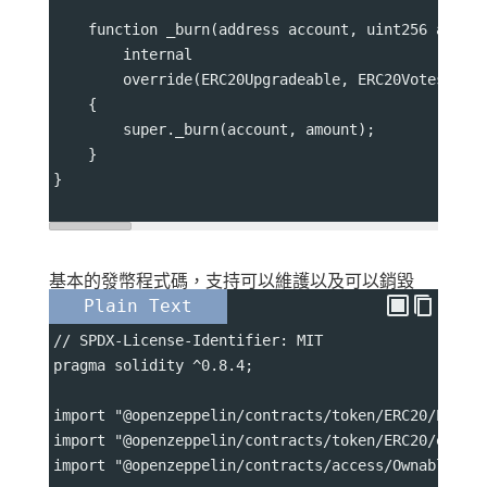
    function _burn(address account, uint256 amoun
        internal
        override(ERC20Upgradeable, ERC20VotesUpgr
    {
        super._burn(account, amount);
    }
}
基本的發幣程式碼，支持可以維護以及可以銷毀
Plain Text
// SPDX-License-Identifier: MIT
pragma solidity ^0.8.4;
import "@openzeppelin/contracts/token/ERC20/ERC20
import "@openzeppelin/contracts/token/ERC20/exten
import "@openzeppelin/contracts/access/Ownable.so