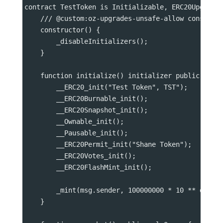
contract TestToken is Initializable, ERC20Upgrade
    /// @custom:oz-upgrades-unsafe-allow construc
    constructor() {
        _disableInitializers();
    }
    function initialize() initializer public {
        __ERC20_init("Test Token", TST");
        __ERC20Burnable_init();
        __ERC20Snapshot_init();
        __Ownable_init();
        __Pausable_init();
        __ERC20Permit_init("Shane Token");
        __ERC20Votes_init();
        __ERC20FlashMint_init();
        _mint(msg.sender, 100000000 * 10 ** decim
    }