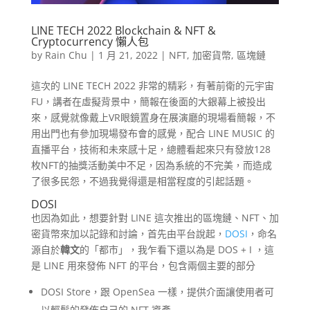
LINE TECH 2022 Blockchain & NFT &
Cryptocurrency 懶人包
by
Rain Chu
|
1 月 21, 2022
|
NFT
,
加密貨幣
,
區塊鏈
這次的 LINE TECH 2022 非常的精彩，有著前衛的元宇宙
FU，講者在虛擬背景中，簡報在後面的大銀幕上被投出
來，感覺就像戴上VR眼鏡置身在展演廳的現場看簡報，不
用出門也有參加現場發布會的感覺，配合 LINE MUSIC 的
直播平台，技術和未來感十足，總體看起來只有發放128
枚NFT的抽獎活動美中不足，因為系統的不完美，而造成
了很多民怨，不過我覺得還是相當程度的引起話題。
DOSI
也因為如此，想要針對 LINE 這次推出的區塊鏈、NFT、加
密貨幣來加以記錄和討論，首先由平台說起，
DOSI
，命名
源自於
韓文
的「都市」，我乍看下還以為是 DOS + I ，這
是 LINE 用來發佈 NFT 的平台，包含兩個主要的部分
DOSI Store，跟 OpenSea 一樣，提供介面讓使用者可
以輕鬆的發佈自己的 NFT 資產