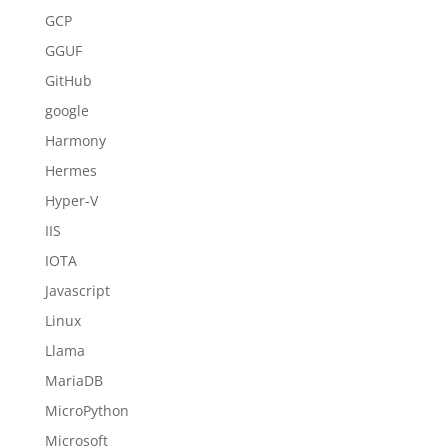
GCP
GGUF
GitHub
google
Harmony
Hermes
Hyper-V
IIS
IOTA
Javascript
Linux
Llama
MariaDB
MicroPython
Microsoft