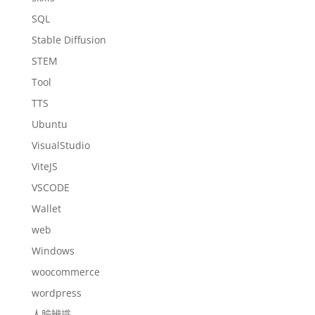
SQL
Stable Diffusion
STEM
Tool
TTS
Ubuntu
VisualStudio
ViteJS
VSCODE
Wallet
web
Windows
woocommerce
wordpress
人臉辨識