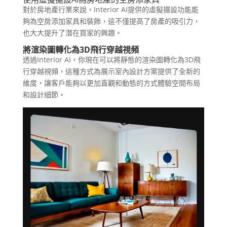
對於房地產行業來說，Interior AI提供的虛擬擺設功能能
夠為空房添加家具和裝飾，這不僅提高了房產的吸引力，
也大大提升了潛在買家的興趣。
將渲染圖轉化為3D飛行穿越視頻
透過Interior AI，你現在可以將靜態的渲染圖轉化為3D飛
行穿越視頻，這種方式為展示室內設計方案提供了全新的
維度，讓客戶能夠以更加直觀和動態的方式體驗空間布局
和設計細節。