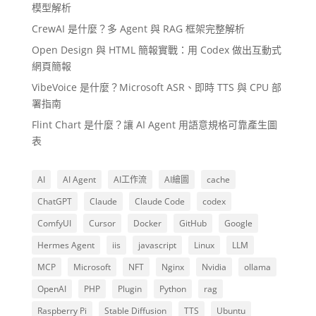
模型解析
CrewAI 是什麼？多 Agent 與 RAG 框架完整解析
Open Design 與 HTML 簡報實戰：用 Codex 做出互動式
網頁簡報
VibeVoice 是什麼？Microsoft ASR、即時 TTS 與 CPU 部
署指南
Flint Chart 是什麼？讓 AI Agent 用語意規格可靠產生圖
表
AI
AI Agent
AI工作流
AI繪圖
cache
ChatGPT
Claude
Claude Code
codex
ComfyUI
Cursor
Docker
GitHub
Google
Hermes Agent
iis
javascript
Linux
LLM
MCP
Microsoft
NFT
Nginx
Nvidia
ollama
OpenAI
PHP
Plugin
Python
rag
Raspberry Pi
Stable Diffusion
TTS
Ubuntu