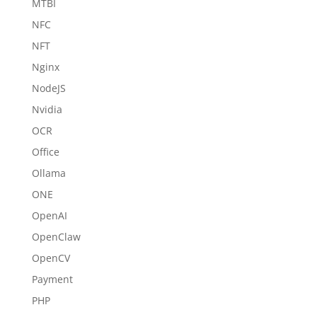
MTBI
NFC
NFT
Nginx
NodeJS
Nvidia
OCR
Office
Ollama
ONE
OpenAI
OpenClaw
OpenCV
Payment
PHP