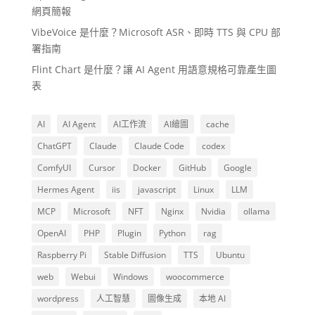
網頁簡報
VibeVoice 是什麼？Microsoft ASR、即時 TTS 與 CPU 部
署指南
Flint Chart 是什麼？讓 AI Agent 用語意規格可靠產生圖
表
AI
AI Agent
AI工作流
AI繪圖
cache
ChatGPT
Claude
Claude Code
codex
ComfyUI
Cursor
Docker
GitHub
Google
Hermes Agent
iis
javascript
Linux
LLM
MCP
Microsoft
NFT
Nginx
Nvidia
ollama
OpenAI
PHP
Plugin
Python
rag
Raspberry Pi
Stable Diffusion
TTS
Ubuntu
web
Webui
Windows
woocommerce
wordpress
人工智慧
圖像生成
本地 AI