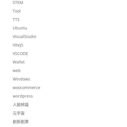
STEM
Tool
TTS
Ubuntu
VisualStudio
ViteJS
VSCODE
Wallet
web
Windows
woocommerce
wordpress
人臉辨識
元宇宙
創新創業