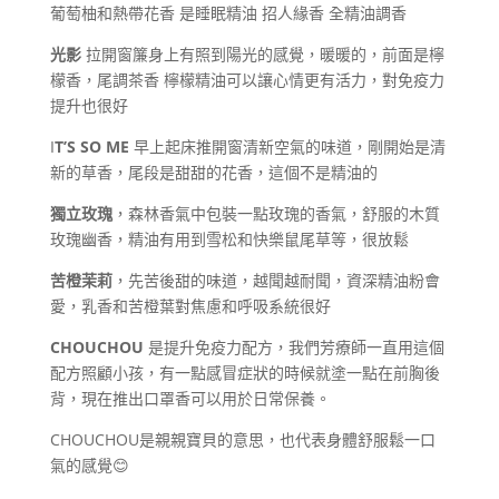
葡萄柚和熱帶花香 是睡眠精油 招人緣香 全精油調香
光影
拉開窗簾身上有照到陽光的感覺，暖暖的，前面是檸
檬香，尾調茶香 檸檬精油可以讓心情更有活力，對免疫力
提升也很好
I
T’S SO ME
早上起床推開窗清新空氣的味道，剛開始是清
新的草香，尾段是甜甜的花香，這個不是精油的
獨立玫瑰
，森林香氣中包裝一點玫瑰的香氣，舒服的木質
玫瑰幽香，精油有用到雪松和快樂鼠尾草等，很放鬆
苦橙茉莉
，先苦後甜的味道，越聞越耐聞，資深精油粉會
愛，乳香和苦橙葉對焦慮和呼吸系統很好
CHOUCHOU
是提升免疫力配方，我們芳療師一直用這個
配方照顧小孩，有一點感冒症狀的時候就塗一點在前胸後
背，現在推出口罩香可以用於日常保養。
CHOUCHOU是親親寶貝的意思，也代表身體舒服鬆一口
氣的感覺😊