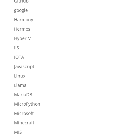
GitHub
google
Harmony
Hermes
Hyper-V
IIS
IOTA
Javascript
Linux
Llama
MariaDB
MicroPython
Microsoft
Minecraft
MIS