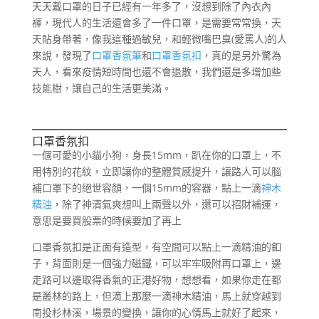
天天戴口罩的日子已經有一年多了，沒想到除了內衣內
褲，現代人的生活還會多了一件口罩，是需要常常換，天
天貼身帶著，像我這種過敏兒，和輕微嘴巴臭(愛罵人)的人
來說，發現了
口罩香氛筆
和
口罩香氛扣
，真的是另外驚為
天人，看來疫情短時間也還不會退散，我們還是多增加些
技能樹，讓自己的生活更美滿。
口罩香氛扣
一個可愛的小貓小狗，身長15mm，趴在你的口罩上，不
用特別的花紋，立即讓你的整體質感提升，讓路人可以腦
補口罩下的絕世容顏，一個15mm的容器，點上一滴
神木
精油
，除了神清氣爽想叫上兩聲以外，還可以招財補運，
意思是要買股票的時候要加了再上
口罩香氛扣是正面有造型，有空間可以點上一滴精油的釦
子，背面則是一個強力磁鐵，可以牢牢吸附再口罩上，邊
走路可以邊取得香氣的正港好物，想想看，如果你走在都
是叢林的路上，但滴上那麼一滴神木精油，馬上就穿越到
南投杉林溪，場景的變換，讓你的心情馬上就好了起來，