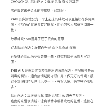
CHOUCHOU 精油配方：檸檬 乳香 羅文莎葉等
味道聞起來是柔柔的檸檬味，很舒服。
YABI
是鼻過敏配方，早上起床的時候可以直接塗在鼻翼兩
側，打噴嚏的狀況會有好轉喔，用過的客人都離不開這一
隻。
芳療師說YABI是鼻子通了很爽的意思
YABI精油配方：綠花白千層 真正薰衣草 檸檬
這隻味道聞起來草香更重一些，微微的薄荷涼感非常舒
服。
THE AIR
是專為這次疫情推出的防疫配方，搭配很多殺菌
消毒的精油，適合疫情期間守緊口鼻，做更好的保護。感
冒不舒服的時候也可以塗一下，有客人使用過覺得舒服很
多。
精油配方：真正薰衣草 澳洲尤加利 玫瑰天竺葵等。
這隻的味道很清新，涼爽草香中帶著玫瑰的花香，這個在