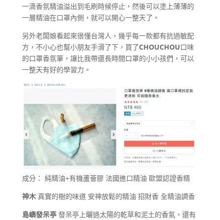
一滴香氛精油溢出到毛刷時候停止，然後可以塗上薄薄的
一層精油在口罩內側，就可以開心一整天了。
另外老闆娘看起來很懂台灣人，幾乎每一款都有抗過敏配
方，不小心也幫小朋友手滑了下，買了
CHOUCHOU
口味
的口罩香氛筆，讓比我帶還長時間口罩的小小孩們，可以
一整天有好的學習力。
成分： 純精油+有機蘆薈膠 法國進口精油 歐盟認證香精
神木
真實的樹的味道 安神放鬆的精油 招財香 全精油調香
島嶼發呆亭
發呆亭上曬過太陽的乾草和泥土的香氣，還有