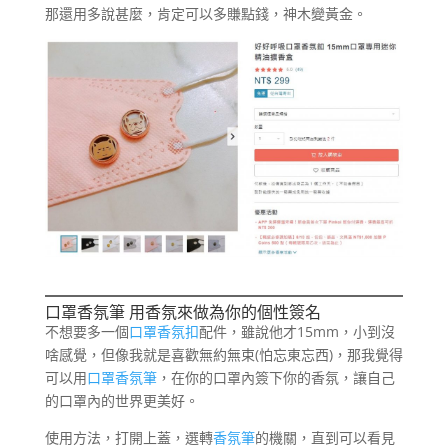
那還用多說甚麼，肯定可以多賺點錢，神木變黃金。
口罩香氛筆 用香氛來做為你的個性簽名
不想要多一個
口罩香氛扣
配件，雖說他才15mm，小到沒
啥感覺，但像我就是喜歡無約無束(怕忘東忘西)，那我覺得
可以用
口罩香氛筆
，在你的口罩內簽下你的香氛，讓自己
的口罩內的世界更美好。
使用方法，打開上蓋，選轉
香氛筆
的機關，直到可以看見