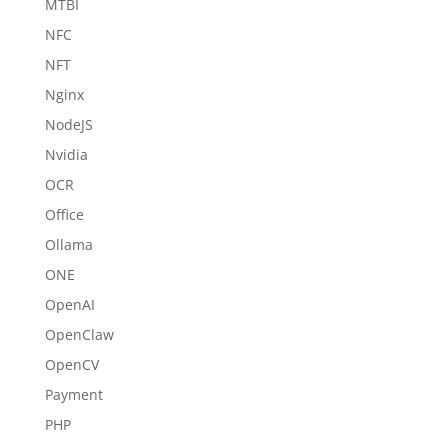
MTBI
NFC
NFT
Nginx
NodeJS
Nvidia
OCR
Office
Ollama
ONE
OpenAI
OpenClaw
OpenCV
Payment
PHP