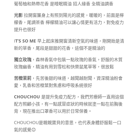
葡萄柚和熱帶花香 是睡眠精油 招人緣香 全精油調香
光影
拉開窗簾身上有照到陽光的感覺，暖暖的，前面是檸
檬香，尾調茶香 檸檬精油可以讓心情更有活力，對免疫力
提升也很好
I
T’S SO ME
早上起床推開窗清新空氣的味道，剛開始是清
新的草香，尾段是甜甜的花香，這個不是精油的
獨立玫瑰
，森林香氣中包裝一點玫瑰的香氣，舒服的木質
玫瑰幽香，精油有用到雪松和快樂鼠尾草等，很放鬆
苦橙茉莉
，先苦後甜的味道，越聞越耐聞，資深精油粉會
愛，乳香和苦橙葉對焦慮和呼吸系統很好
CHOUCHOU
是提升免疫力配方，我們芳療師一直用這個
配方照顧小孩，有一點感冒症狀的時候就塗一點在前胸後
背，現在推出口罩香可以用於日常保養。
CHOUCHOU是親親寶貝的意思，也代表身體舒服鬆一口
氣的感覺😊