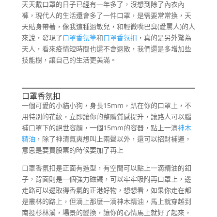
天天戴口罩的日子已經有一年多了，沒想到除了內衣內
褲，現代人的生活還會多了一件口罩，是需要常常換，天
天貼身帶著，像我這種過敏兒，和輕微嘴巴臭(愛罵人)的人
來說，發現了
口罩香氛筆
和
口罩香氛扣
，真的是另外驚為
天人，看來疫情短時間也還不會退散，我們還是多增加些
技能樹，讓自己的生活更美滿。
口罩香氛扣
一個可愛的小貓小狗，身長15mm，趴在你的口罩上，不
用特別的花紋，立即讓你的整體質感提升，讓路人可以腦
補口罩下的絕世容顏，一個15mm的容器，點上一滴
神木
精油
，除了神清氣爽想叫上兩聲以外，還可以招財補運，
意思是要買股票的時候要加了再上
口罩香氛扣是正面有造型，有空間可以點上一滴精油的釦
子，背面則是一個強力磁鐵，可以牢牢吸附再口罩上，邊
走路可以邊取得香氣的正港好物，想想看，如果你走在都
是叢林的路上，但滴上那麼一滴神木精油，馬上就穿越到
南投杉林溪，場景的變換，讓你的心情馬上就好了起來，