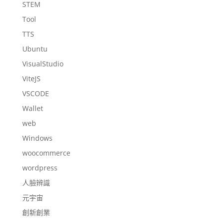
STEM
Tool
TTS
Ubuntu
VisualStudio
ViteJS
VSCODE
Wallet
web
Windows
woocommerce
wordpress
人臉辨識
元宇宙
創新創業