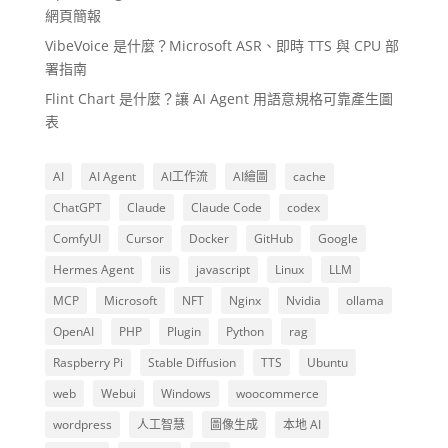
網頁簡報
VibeVoice 是什麼？Microsoft ASR、即時 TTS 與 CPU 部
署指南
Flint Chart 是什麼？讓 AI Agent 用語意規格可靠產生圖
表
AI
AI Agent
AI工作流
AI繪圖
cache
ChatGPT
Claude
Claude Code
codex
ComfyUI
Cursor
Docker
GitHub
Google
Hermes Agent
iis
javascript
Linux
LLM
MCP
Microsoft
NFT
Nginx
Nvidia
ollama
OpenAI
PHP
Plugin
Python
rag
Raspberry Pi
Stable Diffusion
TTS
Ubuntu
web
Webui
Windows
woocommerce
wordpress
人工智慧
圖像生成
本地 AI