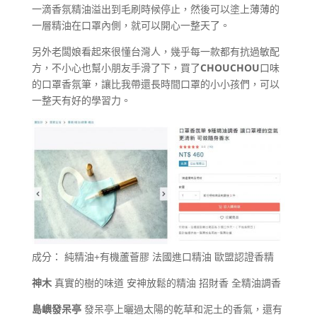
一滴香氛精油溢出到毛刷時候停止，然後可以塗上薄薄的
一層精油在口罩內側，就可以開心一整天了。
另外老闆娘看起來很懂台灣人，幾乎每一款都有抗過敏配
方，不小心也幫小朋友手滑了下，買了
CHOUCHOU
口味
的口罩香氛筆，讓比我帶還長時間口罩的小小孩們，可以
一整天有好的學習力。
成分： 純精油+有機蘆薈膠 法國進口精油 歐盟認證香精
神木
真實的樹的味道 安神放鬆的精油 招財香 全精油調香
島嶼發呆亭
發呆亭上曬過太陽的乾草和泥土的香氣，還有