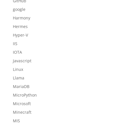
GitHub
google
Harmony
Hermes
Hyper-V
IIS
IOTA
Javascript
Linux
Llama
MariaDB
MicroPython
Microsoft
Minecraft
MIS