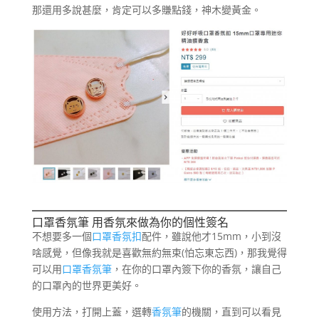
那還用多說甚麼，肯定可以多賺點錢，神木變黃金。
口罩香氛筆 用香氛來做為你的個性簽名
不想要多一個
口罩香氛扣
配件，雖說他才15mm，小到沒
啥感覺，但像我就是喜歡無約無束(怕忘東忘西)，那我覺得
可以用
口罩香氛筆
，在你的口罩內簽下你的香氛，讓自己
的口罩內的世界更美好。
使用方法，打開上蓋，選轉
香氛筆
的機關，直到可以看見