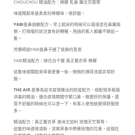
CHOUCHOU 精油配方：檸檬 乳香 羅文莎葉等
味道聞起來是柔柔的檸檬味，很舒服。
YABI
是鼻過敏配方，早上起床的時候可以直接塗在鼻翼兩
側，打噴嚏的狀況會有好轉喔，用過的客人都離不開這一
隻。
芳療師說YABI是鼻子通了很爽的意思
YABI精油配方：綠花白千層 真正薰衣草 檸檬
這隻味道聞起來草香更重一些，微微的薄荷涼感非常舒
服。
THE AIR
是專為這次疫情推出的防疫配方，搭配很多殺菌
消毒的精油，適合疫情期間守緊口鼻，做更好的保護。感
冒不舒服的時候也可以塗一下，有客人使用過覺得舒服很
多。
精油配方：真正薰衣草 澳洲尤加利 玫瑰天竺葵等。
這隻的味道很清新，涼爽草香中帶著玫瑰的花香，這個在