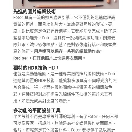
先進的圖片編輯技術
Fotor 具有一流的照片處理引擎，它不僅能夠迅速處理高
質量的照片，而且功能強大。無論是對照片的曝光、亮
度、對比度還是色彩進行調整，它都能瞬間完成。除了這
些基本功能外，Fotor 還具有一系列的高級功能，例如去
除紅眼、減少影像噪點，甚至是對影像進行矯正和鏡頭失
真的修正。
用戶還可以保存一系列的編輯動作為”
Recipe”，在其他照片上快速再次應用。
獨特的HDR技術
HDR
也就是高動態範圍，是一種專業級的照片編輯技術。Fotor
通過其內置的HDR技術，能夠將多張具有不同曝光度的照
片合併成一張，從而在最終圖像中捕獲更多的細節和色
彩。這種技術對於在極端光線條件下拍攝的照片尤其有
用，如逆光或高對比度的場景。
多功能的平面設計工具
平面設計不再是專業設計師的專利。有了Fotor，任何人都
可以像專家一樣設計。無論是為社交媒體製作封面圖片、
名片、海報還是其他廣告材料，Fotor 都提供了數以萬計