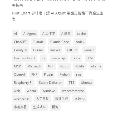
署指南
Flint Chart 是什麼？讓 AI Agent 用語意規格可靠產生圖
表
AI
AI Agent
AI工作流
AI繪圖
cache
ChatGPT
Claude
Claude Code
codex
ComfyUI
Cursor
Docker
GitHub
Google
Hermes Agent
iis
javascript
Linux
LLM
MCP
Microsoft
NFT
Nginx
Nvidia
ollama
OpenAI
PHP
Plugin
Python
rag
Raspberry Pi
Stable Diffusion
TTS
Ubuntu
web
Webui
Windows
woocommerce
wordpress
人工智慧
圖像生成
本地 AI
本地部署
生成式AI
開源