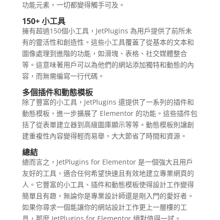
功能元素，一切都變得觸手可及。
150+ 小工具
擁有超過150個小工具，JetPlugins 為用戶提供了前所未
有的靈活性和創造性。這些小工具覆蓋了從基本的文本和
圖像處理到進階的功能，如滑塊、表格、社交媒體整合
等。這意味著用戶可以為他們的網站添加獨特和動態的內
容，而無需編寫一行代碼。
多個插件和動態模板
除了豐富的小工具，JetPlugins 還提供了一系列的插件和
動態模板，進一步擴展了 Elementor 的功能。這些插件包
括了從表單建立器到高級圖庫顯示等等。動態模板則讓創
建重複性內容變得輕而易舉，大大節省了時間和資源。
總結
總而言之，JetPlugins for Elementor 是一個強大且用戶
友好的工具，適合任何希望快速且有效地建立專業網頁的
人。它豐富的小工具、插件和動態模板使得設計工作變得
簡單且有趣，無論你是專業設計師還是剛入門的愛好者。
如果你尋求一個能讓你的網站設計工作更上一層樓的工
具，那麼 JetPlugins for Elementor 絕對值得一試。