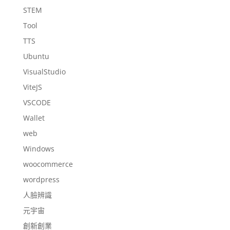
STEM
Tool
TTS
Ubuntu
VisualStudio
ViteJS
VSCODE
Wallet
web
Windows
woocommerce
wordpress
人臉辨識
元宇宙
創新創業