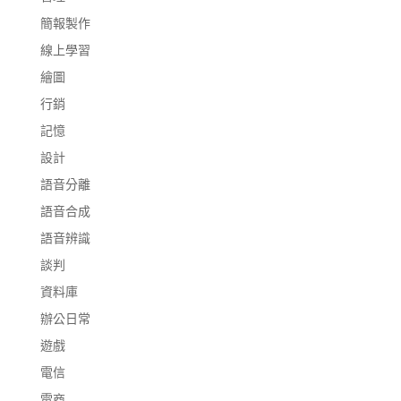
簡報製作
線上學習
繪圖
行銷
記憶
設計
語音分離
語音合成
語音辨識
談判
資料庫
辦公日常
遊戲
電信
電商