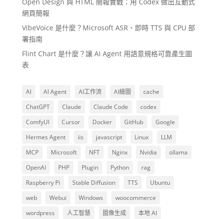
Open Design 與 HTML 簡報實戰：用 Codex 做出互動式
網頁簡報
VibeVoice 是什麼？Microsoft ASR、即時 TTS 與 CPU 部
署指南
Flint Chart 是什麼？讓 AI Agent 用語意規格可靠產生圖
表
AI
AI Agent
AI工作流
AI繪圖
cache
ChatGPT
Claude
Claude Code
codex
ComfyUI
Cursor
Docker
GitHub
Google
Hermes Agent
iis
javascript
Linux
LLM
MCP
Microsoft
NFT
Nginx
Nvidia
ollama
OpenAI
PHP
Plugin
Python
rag
Raspberry Pi
Stable Diffusion
TTS
Ubuntu
web
Webui
Windows
woocommerce
wordpress
人工智慧
圖像生成
本地 AI