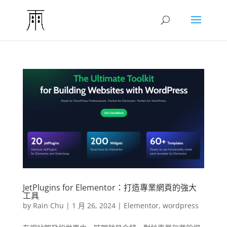
JetPlugins for Elementor：打造專業網頁的強大
工具
by
Rain Chu
|
1 月 26, 2024
|
Elementor
,
wordpress