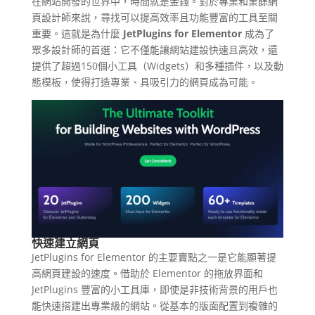
在網站開發的世界中，時間就是金錢。對於專業和業餘網
頁設計師來說，尋找可以提高效率且功能豐富的工具至關
重要。這就是為什麼
JetPlugins for Elementor
成為了
眾多設計師的首選：它不僅能讓網站建設快速且高效，還
提供了超過150個小工具（Widgets）和多種插件，以及動
態模板，使得打造專業、具吸引力的網頁成為可能。
快速建立網頁
JetPlugins for Elementor 的主要賣點之一是它能顯著提
高網頁建設的速度。借助於 Elementor 的拖放界面和
JetPlugins 豐富的小工具庫，即使是非技術背景的用戶也
能快速搭建出專業級的網站。從基本的版面配置到複雜的