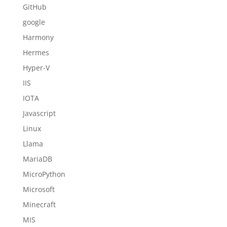
GitHub
google
Harmony
Hermes
Hyper-V
IIS
IOTA
Javascript
Linux
Llama
MariaDB
MicroPython
Microsoft
Minecraft
MIS