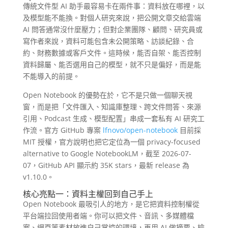
傳統文件型 AI 助手最容易卡在兩件事：資料放在哪裡，以
及模型能不能換。對個人研究來說，把公開文章交給雲端
AI 問答通常沒什麼壓力；但對企業團隊、顧問、研究員或
寫作者來說，資料可能包含未公開策略、訪談紀錄、合
約、財務數據或客戶文件。這時候，能否自架、能否控制
資料歸屬、能否選用自己的模型，就不只是偏好，而是能
不能導入的前提。
Open Notebook 的優勢在於，它不是只做一個聊天視
窗，而是把「文件匯入、知識庫整理、跨文件問答、來源
引用、Podcast 生成、模型配置」串成一套私有 AI 研究工
作流。官方 GitHub 專案
lfnovo/open-notebook
目前採
MIT 授權，官方說明也把它定位為一個 privacy-focused
alternative to Google NotebookLM，截至 2026-07-
07，GitHub API 顯示約 35K stars，最新 release 為
v1.10.0。
核心亮點一：資料主權回到自己手上
Open Notebook 最吸引人的地方，是它把資料控制權從
平台端拉回使用者端。你可以把文件、音訊、多媒體檔
案、網頁等素材放進自己掌控的環境，再用 AI 做摘要、檢