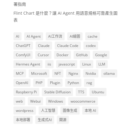
署指南
Flint Chart 是什麼？讓 AI Agent 用語意規格可靠產生圖
表
AI
AI Agent
AI工作流
AI繪圖
cache
ChatGPT
Claude
Claude Code
codex
ComfyUI
Cursor
Docker
GitHub
Google
Hermes Agent
iis
javascript
Linux
LLM
MCP
Microsoft
NFT
Nginx
Nvidia
ollama
OpenAI
PHP
Plugin
Python
rag
Raspberry Pi
Stable Diffusion
TTS
Ubuntu
web
Webui
Windows
woocommerce
wordpress
人工智慧
圖像生成
本地 AI
本地部署
生成式AI
開源