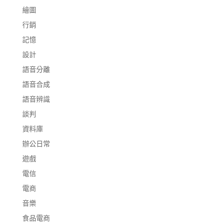
繪圖
行銷
記憶
設計
語音分離
語音合成
語音辨識
談判
資料庫
辦公日常
遊戲
電信
電商
音樂
食品電商