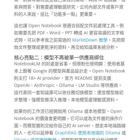
索與問答。對需要處理敏感研究、公司內部文件或客戶資
料的人來說，這比「功能多一點」更重要。
這也讓 Open Notebook 很適合搭配文件前處理工具。例
如需要先把 PDF、Word、PPT 轉成 AI 更容易讀的文字格
式時，可以參考我之前寫過的
MarkItDown 教學
，先把原
始文件整理成更乾淨的資料，再交給知識庫系統分析。
核心亮點二：模型不再被單一供應商綁住
NotebookLM 的好處是省事，但限制也很明顯：使用者基
本上跟著 Google 的模型與產品設計走。Open Notebook
則主打 18+ AI provider，官方 README 提到支援
OpenAI、Anthropic、Ollama、LM Studio 等供應商。
這代表同一套知識庫可以依任務切換模型：便宜模型做初
步整理，強模型做深入推理，本地模型處理敏感資料。
如果你的工作流已經開始用 Ollama 或本地模型，Open
Notebook 的價值會更明顯。它可以成為文件層的操作介
面，而模型層則交給你自己的 AI server，想走本地端路線
的人，也可以延伸看
GraphRAG 使用本地端的 Ollama
或
Ollama 遠端連線教學
，把模型部署與文件分析分開思