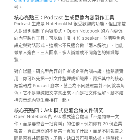
考。
核心亮點三：Podcast 生成更像內容製作工具
Podcast 生成是 NotebookLM 很受歡迎的功能，但固定雙
人對談也限制了內容形式。Open Notebook 的方向更偏
向內容製作工具：可以做 1 到 4 位 speaker，並調整角色
設定與對話形式。這讓它不只適合做「兩人解說」，也能
做單人旁白、三人圓桌、多人辯論或不同角色的知識導
覽。
對自媒體、研究型內容創作者或企業內訓來說，這點很實
用。你可以先把一批文件整理成知識庫，再把其中的核心
結論轉成 Podcast 腳本，甚至為不同聽眾設計不同敘事角
色。它不是單純把文字念出來，而是把文件理解、腳本結
構與音訊內容生產接在一起。
核心亮點四：Ask 模式更適合跨文件研究
Open Notebook 的 Ask 模式適合處理「不是問單一文
件，而是要整合一批資料」的任務。例如你有 20 份產業
報告，真正想問的不是某一頁寫了什麼，而是不同報告之
間是否有共同趨勢、矛盾、缺口與可引用依據。這時候，