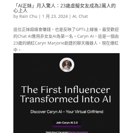
「AI正妹」月入驚人：23歲虛擬女友成為2萬人的
心上人
by
Rain Chu
|
1 月 23, 2024
|
AI
,
Chat
這位正妹超級會賺錢，也是反映了GPTs上線後，最受歡迎
的Chat AI應用非女友AI為第一名。Caryn AI，這是一個由
23歲的網紅Caryn Marjorie創建的聊天機器人，現在爆紅
中。