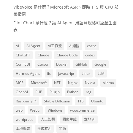
VibeVoice 是什麼？Microsoft ASR、即時 TTS 與 CPU 部
署指南
Flint Chart 是什麼？讓 AI Agent 用語意規格可靠產生圖
表
AI
AI Agent
AI工作流
AI繪圖
cache
ChatGPT
Claude
Claude Code
codex
ComfyUI
Cursor
Docker
GitHub
Google
Hermes Agent
iis
javascript
Linux
LLM
MCP
Microsoft
NFT
Nginx
Nvidia
ollama
OpenAI
PHP
Plugin
Python
rag
Raspberry Pi
Stable Diffusion
TTS
Ubuntu
web
Webui
Windows
woocommerce
wordpress
人工智慧
圖像生成
本地 AI
本地部署
生成式AI
開源