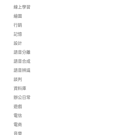
線上學習
繪圖
行銷
記憶
設計
語音分離
語音合成
語音辨識
談判
資料庫
辦公日常
遊戲
電信
電商
音樂