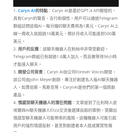
Caryn AI
的特點
：Caryn AI是基於GPT-4 API開發的，
具有Caryn的聲音、言行和個性。用戶可以通過Telegram
群組訪問這個AI，每分鐘的聊天費用為1美元。Caryn AI上
線一周收入就超過10萬美元，預計月收入可能達到500萬
美元。
用戶的反應
：該聊天機器人在粉絲中非常受歡迎，
Telegram群組已有超過1.8萬人加入，而且需等待96小時
才能接入聊天。
開發公司背景
：Caryn AI由公司Forever Voices開發，
該公司由John Meyer創辦，專注於創建名人版AI聊天機器
人，如賈伯斯、馬斯克等。CarynAI是他們的第一個原創
產品。
情感型聊天機器人的潛在問題
：文章提到了比利時人皮
埃爾與AI聊天機器人Eliza交流後選擇自殺的案例，突顯出
情感型聊天機器人可能帶來的風險。這種機器人可能引起
用戶的強烈情感投射，甚至對創建者本人造成實質性傷