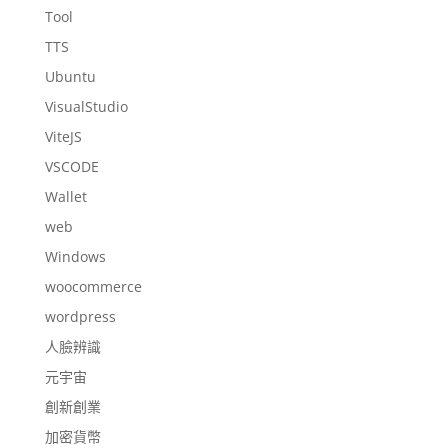
Tool
TTS
Ubuntu
VisualStudio
ViteJS
VSCODE
Wallet
web
Windows
woocommerce
wordpress
人臉辨識
元宇宙
創新創業
加密貨幣