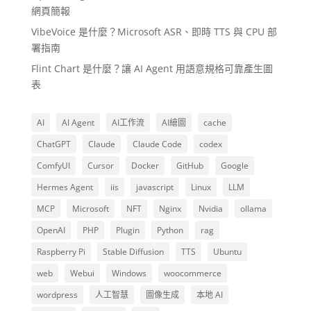
網頁簡報
VibeVoice 是什麼？Microsoft ASR、即時 TTS 與 CPU 部
署指南
Flint Chart 是什麼？讓 AI Agent 用語意規格可靠產生圖
表
AI
AI Agent
AI工作流
AI繪圖
cache
ChatGPT
Claude
Claude Code
codex
ComfyUI
Cursor
Docker
GitHub
Google
Hermes Agent
iis
javascript
Linux
LLM
MCP
Microsoft
NFT
Nginx
Nvidia
ollama
OpenAI
PHP
Plugin
Python
rag
Raspberry Pi
Stable Diffusion
TTS
Ubuntu
web
Webui
Windows
woocommerce
wordpress
人工智慧
圖像生成
本地 AI