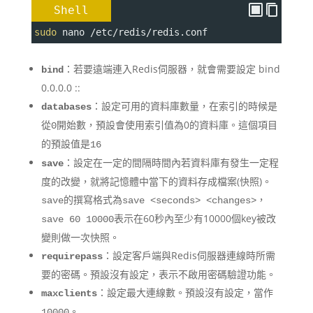
Shell
sudo
 nano /etc/redis/redis.conf
：若要遠端連入Redis伺服器，就會需要設定 bind
bind
0.0.0.0 ::
：設定可用的資料庫數量，在索引的時候是
databases
從
開始數，預設會使用索引值為0的資料庫。這個項目
0
的預設值是
16
：設定在一定的間隔時間內若資料庫有發生一定程
save
度的改變，就將記憶體中當下的資料存成檔案(快照)。
的撰寫格式為
，
save
save <seconds> <changes>
表示在60秒內至少有10000個key被改
save 60 10000
變則做一次快照。
：設定客戶端與Redis伺服器連線時所需
requirepass
要的密碼。預設沒有設定，表示不啟用密碼驗證功能。
：設定最大連線數。預設沒有設定，當作
maxclients
。
10000