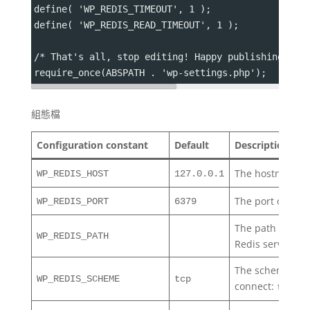
define( 'WP_REDIS_TIMEOUT', 1 );
define( 'WP_REDIS_READ_TIMEOUT', 1 );
/* That's all, stop editing! Happy publishing. */
require_once(ABSPATH . 'wp-settings.php');
組態檔
Configuration constant
Default
Description
The hostname of
WP_REDIS_HOST
127.0.0.1
The port of the 
WP_REDIS_PORT
6379
The path to the 
WP_REDIS_PATH
Redis server
The scheme use
WP_REDIS_SCHEME
tcp
connect:
or
tcp