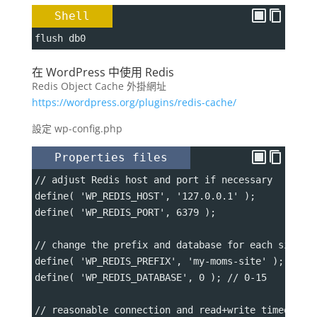
Shell
flush db0
在 WordPress 中使用 Redis
Redis Object Cache 外掛網址
https://wordpress.org/plugins/redis-cache/
設定 wp-config.php
Properties files
// adjust Redis host and port if necessary 
define( 'WP_REDIS_HOST', '127.0.0.1' );
define( 'WP_REDIS_PORT', 6379 );
// change the prefix and database for each site t
define( 'WP_REDIS_PREFIX', 'my-moms-site' );
define( 'WP_REDIS_DATABASE', 0 ); // 0-15
// reasonable connection and read+write timeouts