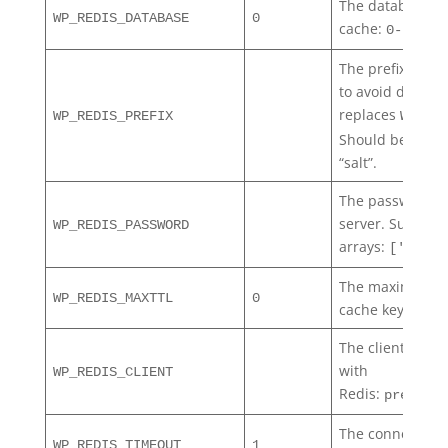
The database us
WP_REDIS_DATABASE
0
cache:
0-15
The prefix used 
to avoid data col
replaces
WP_REDIS_PREFIX
WP_CAC
Should be huma
“salt”.
The password of
server. Support
WP_REDIS_PASSWORD
arrays:
['user'
The maximum tim
WP_REDIS_MAXTTL
0
cache keys
The client used
with
WP_REDIS_CLIENT
Redis:
,
predis
p
The connection 
WP_REDIS_TIMEOUT
1