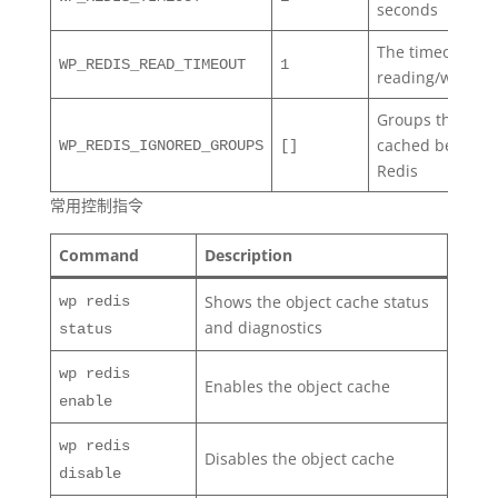
seconds
The timeout in
WP_REDIS_READ_TIMEOUT
1
reading/writing
Groups that sho
cached between
WP_REDIS_IGNORED_GROUPS
[]
Redis
常用控制指令
Command
Description
Shows the object cache status
wp redis
and diagnostics
status
wp redis
Enables the object cache
enable
wp redis
Disables the object cache
disable