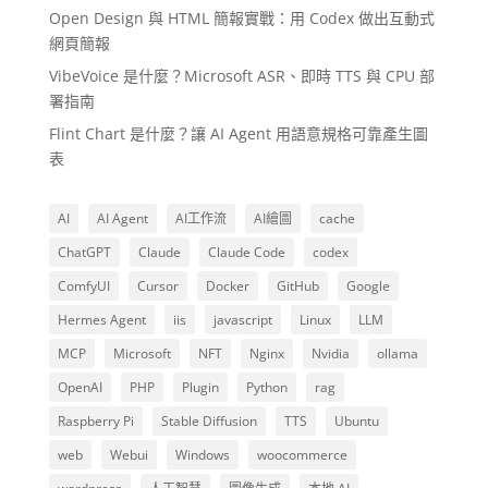
Open Design 與 HTML 簡報實戰：用 Codex 做出互動式
網頁簡報
VibeVoice 是什麼？Microsoft ASR、即時 TTS 與 CPU 部
署指南
Flint Chart 是什麼？讓 AI Agent 用語意規格可靠產生圖
表
AI
AI Agent
AI工作流
AI繪圖
cache
ChatGPT
Claude
Claude Code
codex
ComfyUI
Cursor
Docker
GitHub
Google
Hermes Agent
iis
javascript
Linux
LLM
MCP
Microsoft
NFT
Nginx
Nvidia
ollama
OpenAI
PHP
Plugin
Python
rag
Raspberry Pi
Stable Diffusion
TTS
Ubuntu
web
Webui
Windows
woocommerce