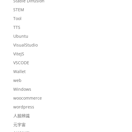
Stable Diffusion
STEM
Tool
TTS
Ubuntu
VisualStudio
ViteJS
VSCODE
Wallet
web
Windows
woocommerce
wordpress
人臉辨識
元宇宙