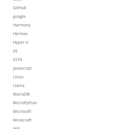
GitHub
google
Harmony
Hermes
Hyper-V
IIS
IOTA
Javascript
Linux
Llama
MariaDB
MicroPython
Microsoft
Minecraft
MIS